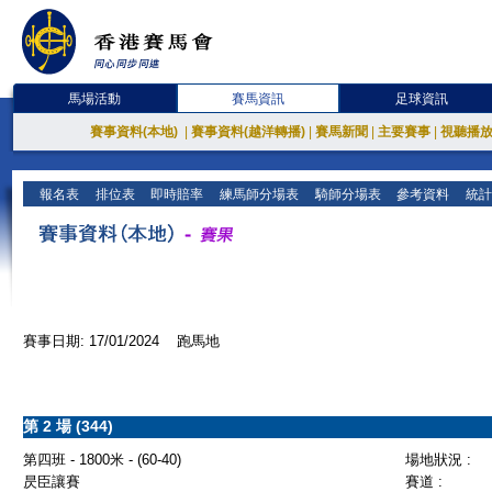
馬場活動
賽馬資訊
足球資訊
賽事資料(本地)
|
賽事資料(越洋轉播)
|
賽馬新聞
|
主要賽事
|
視聽播
報名表
排位表
即時賠率
練馬師分場表
騎師分場表
參考資料
統計
賽事日期: 17/01/2024 跑馬地
第 2 場 (344)
第四班 - 1800米 - (60-40)
場地狀況 :
昃臣讓賽
賽道 :