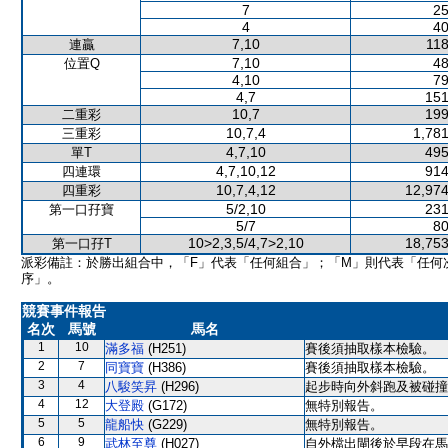
7
25
4
40
7,10
118
連贏
7,10
48
位置Q
4,10
79
4,7
151
10,7
199
二重彩
10,7,4
1,781
三重彩
4,7,10
495
單T
4,7,10,12
914
四連環
10,7,4,12
12,974
四重彩
5/2,10
231
第一口孖寶
5/7
80
10>2,3,5/4,7>2,10
18,753
第一口孖T
派彩備註：於勝出組合中，「F」代表「任何組合」；「M」則代表「任何
序」。
競賽事件報告
名次
馬號
馬名
1
10
滿多福
(H251)
賽後須抽取樣本檢驗。
2
7
同寶寶
(H386)
賽後須抽取樣本檢驗。
3
4
八駿笑昇
(H296)
起步時向外斜跑及被碰撞
4
12
大登殿
(G172)
無特別報告。
5
5
龍船快
(G229)
無特別報告。
6
9
武林至尊
(H027)
自外檔出閘後於早段在馬