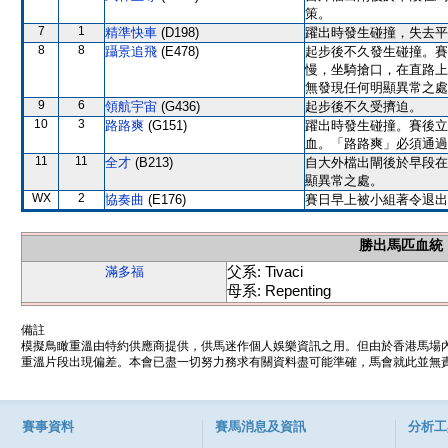
策。
7
1
精準快車
(D198)
躍出時發生碰撞，失去平
8
8
躡景追飛
(E478)
起步後不久發生碰撞。賽
慢，坐騎搶口，在直路上
無發現任何明顯異常之處
9
6
領航宇宙
(G436)
起步後不久受擠迫。
10
3
路路爽
(G151)
躍出時發生碰撞。賽後立
血。「路路爽」必須通過
11
11
全才
(B213)
自大外檔出閘後於早段在
顯異常之處。
WX
2
協奏曲
(E176)
賽日早上被小組著令退出
勝出馬匹血統
父系: Tivaci
滿多福
母系: Repenting
備註
模擬鳥瞰重溫由特約供應商提供，供馬迷作個人娛樂資訊之用。但由於香港馬場
重溫片段出現偏差。本會已盡一切努力務求有關資料盡可能準確，馬會就此並無責
賽事資料
賽馬消息及資訊
分析工