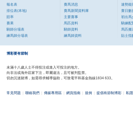
報名表
賽馬消息
速勢能
排位表(本地)
賽馬新聞資料庫
賽日數
賠率
主要賽事
初出馬
賽果
馬匹資料
騎練配
騎師分場表
騎師資料
馬匹搬
練馬師分場表
練馬師資料
貼士指
博彩要有節制
未滿十八歲人士不得投注或進入可投注的地方。
向非法或海外莊家下注，即屬違法，且可被判監禁。
切勿沉迷賭博，如需尋求輔導協助，可致電平和基金熱線1834 633。
常見問題
|
聯絡我們
|
傳媒專用區
|
網頁指南
|
規例
|
提倡有節制博彩
|
私隱