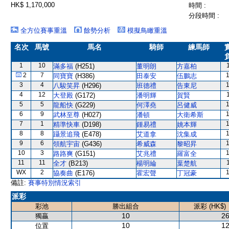
HK$ 1,170,000
時間 :
分段時間 :
全方位賽事重溫
餘勢分析
模擬鳥瞰重溫
名次
馬號
馬名
騎師
練馬師
1
10
滿多福
(H251)
董明朗
方嘉柏
2
7
同寶寶
(H386)
田泰安
伍鵬志
3
4
八駿笑昇
(H296)
班德禮
告東尼
4
12
大登殿
(G172)
潘明輝
賀賢
5
5
龍船快
(G229)
何澤堯
呂健威
6
9
武林至尊
(H027)
潘頓
大衛希斯
7
1
精準快車
(D198)
鍾易禮
姚本輝
8
8
躡景追飛
(E478)
艾道拿
沈集成
9
6
領航宇宙
(G436)
希威森
黎昭昇
10
3
路路爽
(G151)
艾兆禮
羅富全
11
11
全才
(B213)
楊明綸
葉楚航
WX
2
協奏曲
(E176)
霍宏聲
丁冠豪
備註:
賽事特別情況索引
派彩
彩池
勝出組合
派彩 (HK$)
10
26
獨贏
10
12
位置