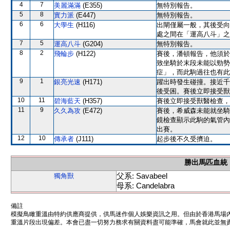
4
7
美麗滿滿
(E355)
無特別報告。
5
8
實力派
(E447)
無特別報告。
6
6
大學生
(H116)
出閘僅屬一般，其後受向
處之間在「運高八斗」之
7
5
運高八斗
(G204)
無特別報告。
8
2
飛輪步
(H122)
賽後，潘頓報告，他須於
致坐騎於末段未能以勁勢
症」，而此駒過往也有此
9
1
銀亮光速
(H171)
躍出時發生碰撞。接近千
後受困。賽後立即接受獸
10
11
碧海藍天
(H357)
賽後立即接受獸醫檢查，
11
9
久久為攻
(E472)
賽後，希威森未能就坐騎
鏡檢查顯示此駒的氣管內
出賽。
12
10
傳承者
(J111)
起步後不久受擠迫。
勝出馬匹血統
父系: Savabeel
獨角獸
母系: Candelabra
備註
模擬鳥瞰重溫由特約供應商提供，供馬迷作個人娛樂資訊之用。但由於香港馬場
重溫片段出現偏差。本會已盡一切努力務求有關資料盡可能準確，馬會就此並無責