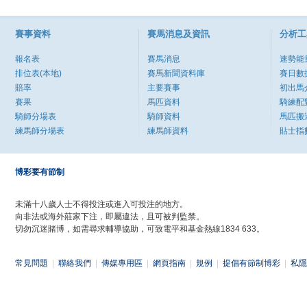
賽事資料
賽馬消息及資訊
分析工
報名表
賽馬消息
速勢能
排位表(本地)
賽馬新聞資料庫
賽日數
賠率
主要賽事
初出馬
賽果
馬匹資料
騎練配
騎師分場表
騎師資料
馬匹搬
練馬師分場表
練馬師資料
貼士指
博彩要有節制
未滿十八歲人士不得投注或進入可投注的地方。
向非法或海外莊家下注，即屬違法，且可被判監禁。
切勿沉迷賭博，如需尋求輔導協助，可致電平和基金熱線1834 633。
常見問題
|
聯絡我們
|
傳媒專用區
|
網頁指南
|
規例
|
提倡有節制博彩
|
私隱