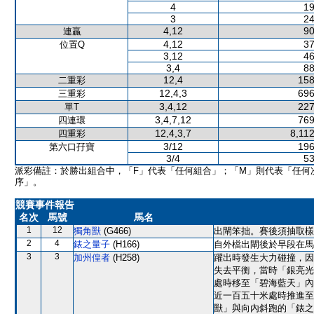
4
19
3
24
4,12
90
連贏
4,12
37
位置Q
3,12
46
3,4
88
12,4
158
二重彩
12,4,3
696
三重彩
3,4,12
227
單T
3,4,7,12
769
四連環
12,4,3,7
8,11
四重彩
3/12
196
第六口孖寶
3/4
53
派彩備註：於勝出組合中，「F」代表「任何組合」；「M」則代表「任何
序」。
競賽事件報告
名次
馬號
馬名
1
12
獨角獸
(G466)
出閘笨拙。賽後須抽取樣
2
4
錶之量子
(H166)
自外檔出閘後於早段在馬
3
3
加州偟者
(H258)
躍出時發生大力碰撞，因
失去平衡，當時「銀亮光
處時移至「碧海藍天」內
近一百五十米處時推進至
獸」與向內斜跑的「錶之