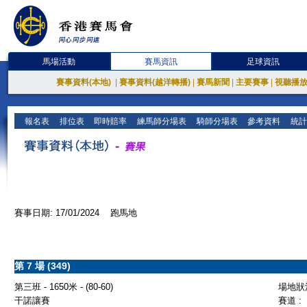
馬場活動
賽馬資訊
足球資訊
賽事資料(本地)
|
賽事資料(越洋轉播)
|
賽馬新聞
|
主要賽事
|
視聽播
報名表
排位表
即時賠率
練馬師分場表
騎師分場表
參考資料
統計
賽事日期: 17/01/2024 跑馬地
第 7 場 (349)
第三班 - 1650米 - (80-60)
場地狀況
干諾讓賽
賽道 :