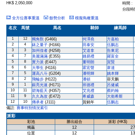
HK$ 2,050,000
時間 :
分段時間
全方位賽事重溫
餘勢分析
模擬鳥瞰重溫
名次
馬號
馬名
騎師
練馬師
1
12
獨角獸
(G466)
何澤堯
方嘉柏
2
4
錶之量子
(H166)
田泰安
伍鵬志
3
3
加州偟者
(H258)
艾道拿
告東尼
4
7
美麗滿滿
(E355)
鍾易禮
羅富全
5
8
實力派
(E447)
董明朗
賀賢
6
6
大學生
(H116)
霍宏聲
韋達
7
5
運高八斗
(G204)
潘明輝
姚本輝
8
2
飛輪步
(H122)
潘頓
容天鵬
9
1
銀亮光速
(H171)
班德禮
呂健威
10
11
碧海藍天
(H357)
艾兆禮
蔡約翰
11
9
久久為攻
(E472)
希威森
大衛希斯
12
10
傳承者
(J111)
賀銘年
伍鵬志
備註:
賽事特別情況索引
派彩
彩池
勝出組合
派彩 (HK$)
12
27
獨贏
12
13
位置