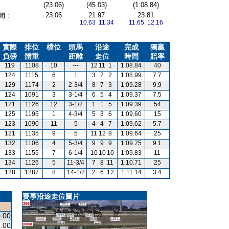
(23.06)
(45.03)
(1:08.84)
23.06
21.97
23.81
 :
10.63 11.34
11.65 12.16
實際
排位
檔位
頭馬
沿途
完成
獨贏
負磅
體重
距離
走位
時間
賠率
119
1108
10
---
12
11
1
1:08.84
40
124
1115
6
1
3
2
2
1:08.99
7.7
129
1174
2
2-3/4
8
7
3
1:09.28
9.9
124
1091
3
3-1/4
6
5
4
1:09.37
7.5
121
1126
12
3-1/2
1
1
5
1:09.39
54
125
1195
1
4-3/4
5
3
6
1:09.60
15
123
1090
11
5
4
4
7
1:09.62
5.7
121
1135
9
5
11
12
8
1:09.64
25
132
1106
4
5-3/4
9
9
9
1:09.75
9.1
133
1155
7
6-1/4
10
10
10
1:09.83
11
134
1126
5
11-3/4
7
8
11
1:10.71
25
128
1287
8
14-1/2
2
6
12
1:11.14
3.4
賽事沿途走位圖片
.00
.00