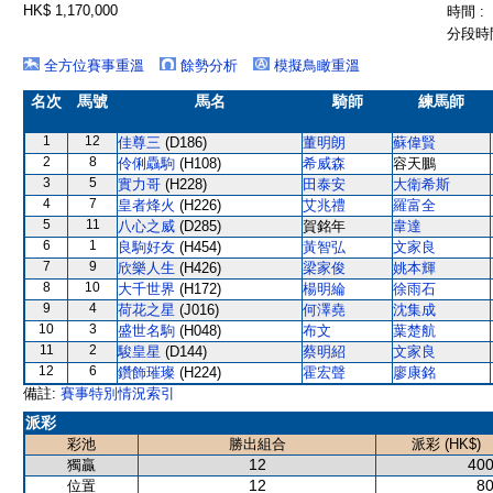
HK$ 1,170,000
時間 :
分段時間
全方位賽事重溫
餘勢分析
模擬鳥瞰重溫
名次
馬號
馬名
騎師
練馬師
1
12
佳尊三
(D186)
董明朗
蘇偉賢
2
8
伶俐驫駒
(H108)
希威森
容天鵬
3
5
實力哥
(H228)
田泰安
大衛希斯
4
7
皇者烽火
(H226)
艾兆禮
羅富全
5
11
八心之威
(D285)
賀銘年
韋達
6
1
良駒好友
(H454)
黃智弘
文家良
7
9
欣樂人生
(H426)
梁家俊
姚本輝
8
10
大千世界
(H172)
楊明綸
徐雨石
9
4
荷花之星
(J016)
何澤堯
沈集成
10
3
盛世名駒
(H048)
布文
葉楚航
11
2
駿皇星
(D144)
蔡明紹
文家良
12
6
鑽飾璀璨
(H224)
霍宏聲
廖康銘
備註:
賽事特別情況索引
派彩
彩池
勝出組合
派彩 (HK$)
12
400
獨贏
12
80
位置