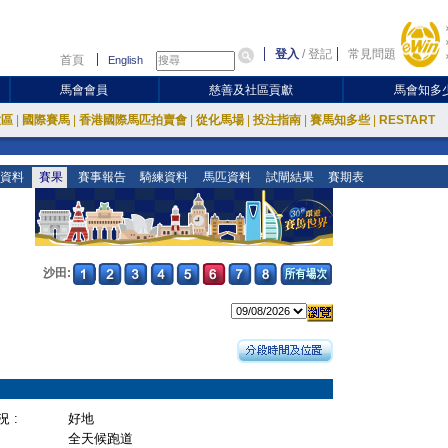
登入
/
登記
常見問題
首頁
English
馬會會員
慈善及社區貢獻
馬會知多
放區
|
國際賽馬
|
香港國際馬匹拍賣會
|
從化馬場
|
投注指南
|
賽馬知多些
|
RESTART
資料
賽果
賽事報告
騎練資料
馬匹資料
試閘結果
賽期表
沙田:
 :
好地
全天候跑道