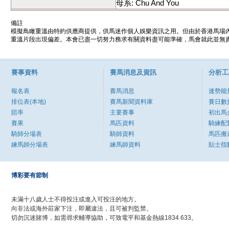
母系: Chu And You
備註
模擬鳥瞰重溫由特約供應商提供，供馬迷作個人娛樂資訊之用。但由於香港馬場
重溫片段出現偏差。本會已盡一切努力務求有關資料盡可能準確，馬會就此並無責
賽事資料
賽馬消息及資訊
分析工
報名表
賽馬消息
速勢能
排位表(本地)
賽馬新聞資料庫
賽日數
賠率
主要賽事
初出馬
賽果
馬匹資料
騎練配
騎師分場表
騎師資料
馬匹搬
練馬師分場表
練馬師資料
貼士指
博彩要有節制
未滿十八歲人士不得投注或進入可投注的地方。
向非法或海外莊家下注，即屬違法，且可被判監禁。
切勿沉迷賭博，如需尋求輔導協助，可致電平和基金熱線1834 633。