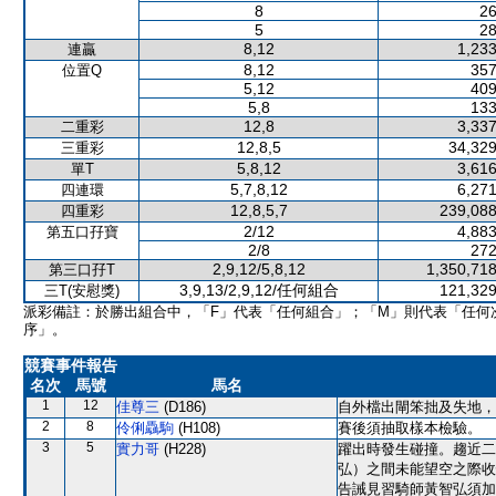
8
26
5
28
8,12
1,233
連贏
8,12
357
位置Q
5,12
409
5,8
133
12,8
3,337
二重彩
12,8,5
34,329
三重彩
5,8,12
3,616
單T
5,7,8,12
6,271
四連環
12,8,5,7
239,088
四重彩
2/12
4,883
第五口孖寶
2/8
272
2,9,12/5,8,12
1,350,718
第三口孖T
3,9,13/2,9,12/任何組合
121,329
三T(安慰獎)
派彩備註：於勝出組合中，「F」代表「任何組合」；「M」則代表「任何
序」。
競賽事件報告
名次
馬號
馬名
1
12
佳尊三
(D186)
自外檔出閘笨拙及失地，
2
8
伶俐驫駒
(H108)
賽後須抽取樣本檢驗。
3
5
實力哥
(H228)
躍出時發生碰撞。趨近二
弘）之間未能望空之際收
告誡見習騎師黃智弘須加