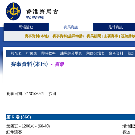
馬場活動
賽馬資訊
足球資訊
賽事資料(本地)
|
賽事資料(越洋轉播)
|
賽馬新聞
|
主要賽事
|
視聽播
報名表
排位表
即時賠率
練馬師分場表
騎師分場表
參考資料
統計
賽事日期: 24/01/2024 沙田
第 6 場 (366)
第四班 - 1200米 - (60-40)
場地狀況
紅隼讓賽
賽道 :