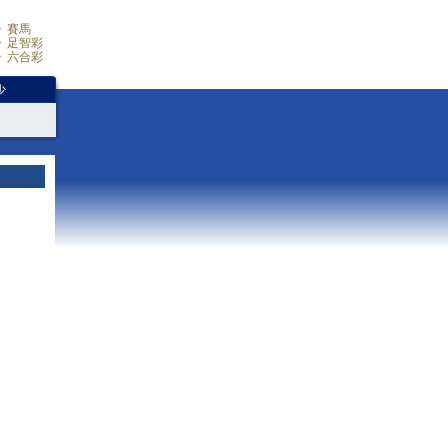
賽馬
足智彩
六合彩
少