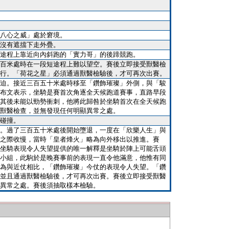
八心之威」處於窘境。
沒有遮擋下走外疊。
途程上靠近向內斜跑的「實力哥」的後蹄競跑。
百米處時在一段短途程上難以望空。賽後立即接受獸醫檢
行。「荷花之星」必須通過獸醫檢驗後，才可再次出賽。
迫。接近三百五十米處時移至「鑽飾璀璨」外側，與「駿
布文表示，坐騎是賽首次角逐全天候跑道賽事，直路早段
其後未能以勁勢衝刺，他將此歸咎於坐騎首次在全天候跑
獸醫檢查，並無發現任何明顯異常之處。
碰撞。
。過了三百五十米處後開始墮退，一度在「欣樂人生」與
之際收慢，當時「皇者烽火」略為向外移出以推進。賽
坐騎表現令人失望提供的唯一解釋是坐騎於陣上可能舌頭
小組，此駒於是晚賽事前的表現一直令他滿意，他惟有同
為與近仗相比，「鑽飾璀璨」今仗的表現令人失望。「鑽
並且通過獸醫檢驗後，才可再次出賽。賽後立即接受獸醫
異常之處。賽後須抽取樣本檢驗。