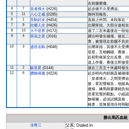
右前腿擦傷。
4
7
皇者烽火
(H226)
起步後不久受擠迫。
5
11
八心之威
(D285)
無特別報告。
6
1
良駒好友
(H454)
直路上外閃。末段靠近「
7
9
欣樂人生
(H426)
出閘笨拙。大部分途程在
8
10
大千世界
(H172)
過了二百米處後在一段短
9
4
荷花之星
(J016)
躍出時發生碰撞。接近二
查，被發現左前腿不良於
10
3
盛世名駒
(H048)
出閘笨拙，其後不久受擠
皇星」互相觸碰。賽後，
起初對催策交出反應，但
道上作賽。賽後立即接受
11
2
駿皇星
(D144)
接近三百五十米處時發生
12
6
鑽飾璀璨
(H224)
起步時向內斜跑及被碰撞
「皇者烽火」之間受擠迫
後，霍宏聲報告，他能為
後移。練馬師廖康銘告知
意霍宏聲的觀點。小組認
飾璀璨」必須試閘及格，
檢查，並無發現任何明顯
勝出馬匹血統
父系: Dialed In
佳尊三