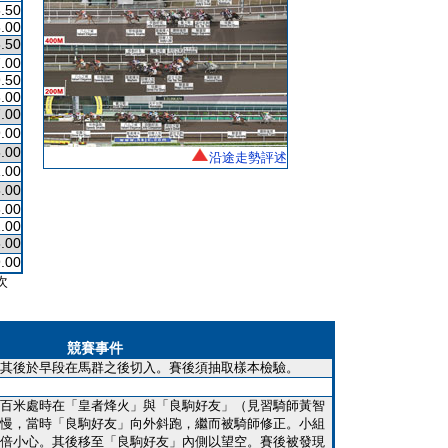
.50
.00
.50
.00
.50
.00
.00
.00
.00
沿途走勢評述
.00
.00
.00
.00
.00
.00
次
競賽事件
其後於早段在馬群之後切入。賽後須抽取樣本檢驗。
百米處時在「皇者烽火」與「良駒好友」（見習騎師黃智
慢，當時「良駒好友」向外斜跑，繼而被騎師修正。小組
倍小心。其後移至「良駒好友」內側以望空。賽後被發現