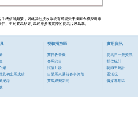
內手機信號頻繁，因此其他接收系統有可能受干擾而令模擬鳥瞰
任。至於賽馬結果, 馬迷應參考實際的賽馬片段為準。
具
視聽播放區
實用資訊
量
賽日收音機
賽馬日一般資訊
據
賽馬節目
檔位統計
介紹
試閘片段
騎師王統計
對及初岀馬成績
自購馬來港前賽事片段
靈活玩
遷紀錄
賽馬娛樂新聞
傳媒專用區
數