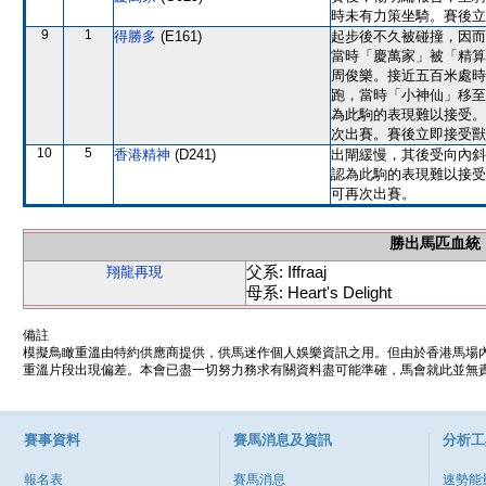
時未有力策坐騎。賽後立
9
1
得勝多
(E161)
起步後不久被碰撞，因而
當時「慶萬家」被「精算
周俊樂。接近五百米處時
跑，當時「小神仙」移至
為此駒的表現難以接受。
次出賽。賽後立即接受獸
10
5
香港精神
(D241)
出閘緩慢，其後受向內斜
認為此駒的表現難以接受
可再次出賽。
勝出馬匹血統
父系: Iffraaj
翔龍再現
母系: Heart's Delight
備註
模擬鳥瞰重溫由特約供應商提供，供馬迷作個人娛樂資訊之用。但由於香港馬場
重溫片段出現偏差。本會已盡一切努力務求有關資料盡可能準確，馬會就此並無責
賽事資料
賽馬消息及資訊
分析工
報名表
賽馬消息
速勢能