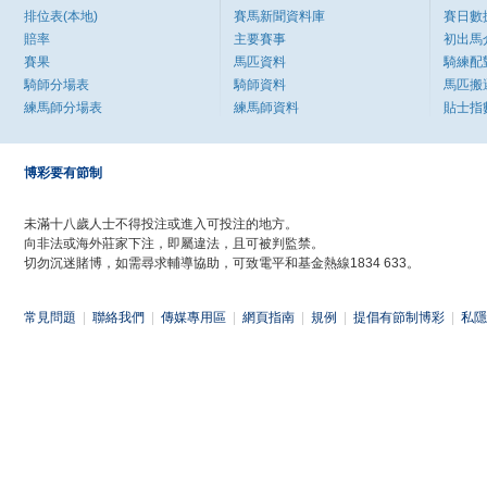
排位表(本地)
賽馬新聞資料庫
賽日數
賠率
主要賽事
初出馬
賽果
馬匹資料
騎練配
騎師分場表
騎師資料
馬匹搬
練馬師分場表
練馬師資料
貼士指
博彩要有節制
未滿十八歲人士不得投注或進入可投注的地方。
向非法或海外莊家下注，即屬違法，且可被判監禁。
切勿沉迷賭博，如需尋求輔導協助，可致電平和基金熱線1834 633。
常見問題
|
聯絡我們
|
傳媒專用區
|
網頁指南
|
規例
|
提倡有節制博彩
|
私隱