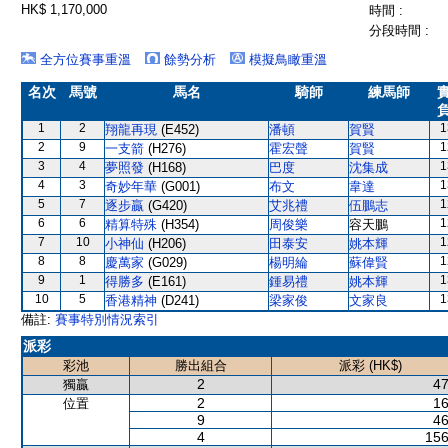
HK$ 1,170,000
時間 :
分段時間 :
全方位賽事重溫
餘勢分析
模擬鳥瞰重溫
名次
馬號
馬名
騎師
練馬師
1
2
1
翔龍再現
(E452)
潘頓
賀賢
2
9
1
一支箭
(H276)
霍宏聲
賀賢
3
4
1
夢照發
(H168)
巴度
沈集成
4
3
1
奇妙年華
(G001)
布文
韋達
5
7
1
逐步贏
(G420)
艾兆禮
伍鵬志
6
6
1
精算特殊
(H354)
周俊樂
容天鵬
7
10
1
小神仙
(H206)
田泰安
姚本輝
8
8
1
慶萬家
(G029)
楊明綸
蘇偉賢
9
1
1
得勝多
(E161)
鍾易禮
姚本輝
10
5
1
香港精神
(D241)
梁家俊
文家良
備註:
賽事特別情況索引
派彩
彩池
勝出組合
派彩 (HK$)
2
47
獨贏
2
16
位置
9
46
4
156