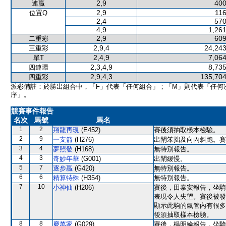
2,9
400
連贏
2,9
116
位置Q
2,4
570
4,9
1,261
2,9
609
二重彩
2,9,4
24,243
三重彩
2,4,9
7,064
單T
2,3,4,9
8,735
四連環
2,9,4,3
135,704
四重彩
派彩備註：於勝出組合中，「F」代表「任何組合」；「M」則代表「任何
序」。
競賽事件報告
名次
馬號
馬名
1
2
翔龍再現
(E452)
賽後須抽取樣本檢驗。
2
9
一支箭
(H276)
出閘笨拙及向內斜跑。賽
3
4
夢照發
(H168)
無特別報告。
4
3
奇妙年華
(G001)
出閘緩慢。
5
7
逐步贏
(G420)
無特別報告。
6
6
精算特殊
(H354)
無特別報告。
7
10
小神仙
(H206)
賽後，田泰安報告，坐騎
表現令人失望。賽後被發
顯示此駒的氣管內有很多
後須抽取樣本檢驗。
8
8
慶萬家
(G029)
賽後，楊明綸報告，坐騎