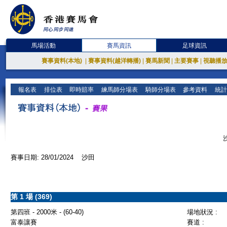
馬場活動
賽馬資訊
足球資訊
賽事資料(本地)
|
賽事資料(越洋轉播)
|
賽馬新聞
|
主要賽事
|
視聽播
報名表
排位表
即時賠率
練馬師分場表
騎師分場表
參考資料
統計
賽事日期: 28/01/2024 沙田
第 1 場 (369)
第四班 - 2000米 - (60-40)
場地狀況 :
富泰讓賽
賽道 :