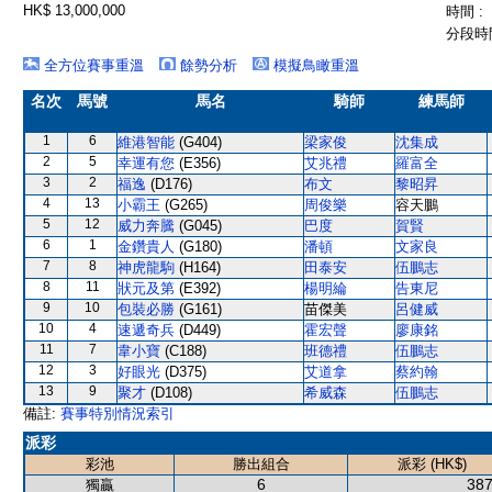
HK$ 13,000,000
時間 :
分段時間
全方位賽事重溫
餘勢分析
模擬鳥瞰重溫
名次
馬號
馬名
騎師
練馬師
1
6
維港智能
(G404)
梁家俊
沈集成
2
5
幸運有您
(E356)
艾兆禮
羅富全
3
2
福逸
(D176)
布文
黎昭昇
4
13
小霸王
(G265)
周俊樂
容天鵬
5
12
威力奔騰
(G045)
巴度
賀賢
6
1
金鑽貴人
(G180)
潘頓
文家良
7
8
神虎龍駒
(H164)
田泰安
伍鵬志
8
11
狀元及第
(E392)
楊明綸
告東尼
9
10
包裝必勝
(G161)
苗傑美
呂健威
10
4
速遞奇兵
(D449)
霍宏聲
廖康銘
11
7
韋小寶
(C188)
班德禮
伍鵬志
12
3
好眼光
(D375)
艾道拿
蔡約翰
13
9
聚才
(D108)
希威森
伍鵬志
備註:
賽事特別情況索引
派彩
彩池
勝出組合
派彩 (HK$)
6
387
獨贏