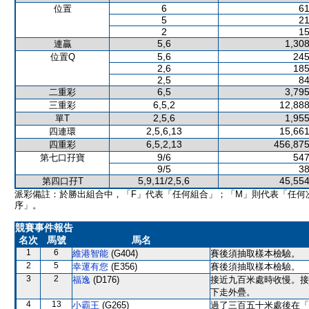
6
61
位置
5
21
2
15
5,6
1,308
連贏
5,6
245
位置Q
2,6
185
2,5
84
6,5
3,795
二重彩
6,5,2
12,888
三重彩
2,5,6
1,955
單T
2,5,6,13
15,661
四連環
6,5,2,13
456,875
四重彩
9/6
547
第七口孖寶
9/5
38
5,9,11/2,5,6
45,554
第四口孖T
派彩備註：於勝出組合中，「F」代表「任何組合」；「M」則代表「任何
序」。
競賽事件報告
名次
馬號
馬名
1
6
維港智能
(G404)
賽後須抽取樣本檢驗。
2
5
幸運有您
(E356)
賽後須抽取樣本檢驗。
3
2
福逸
(D176)
接近九百米處時收慢。接
下走外疊。
4
13
小霸王
(G265)
過了三百五十米處後在「