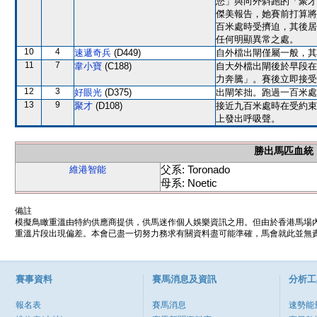
您」與向外斜跑的「聚才
傑美報告，她賽前打算將
百米處時受擠迫，其後居
任何明顯異常之處。
10
4
速遞奇兵
(D449)
自外檔出閘僅屬一般，其
11
7
韋小寶
(C188)
自大外檔出閘後於早段在
力奔騰」。賽後立即接受
12
3
好眼光
(D375)
出閘笨拙。跑過一百米處
13
9
聚才
(D108)
接近九百米處時在受約束
上發出呼吸聲。
勝出馬匹血統
父系: Toronado
維港智能
母系: Noetic
備註
模擬鳥瞰重溫由特約供應商提供，供馬迷作個人娛樂資訊之用。但由於香港馬場
重溫片段出現偏差。本會已盡一切努力務求有關資料盡可能準確，馬會就此並無責
賽事資料
賽馬消息及資訊
分析工
報名表
賽馬消息
速勢能