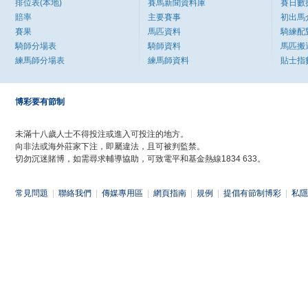
排位表(本地)
賽馬新聞資料庫
賽日數
賠率
主要賽事
初出馬
賽果
馬匹資料
騎練配
騎師分場表
騎師資料
馬匹搬
練馬師分場表
練馬師資料
貼士指
博彩要有節制
未滿十八歲人士不得投注或進入可投注的地方。
向非法或海外莊家下注，即屬違法，且可被判監禁。
切勿沉迷賭博，如需尋求輔導協助，可致電平和基金熱線1834 633。
常見問題
|
聯絡我們
|
傳媒專用區
|
網頁指南
|
規例
|
提倡有節制博彩
|
私隱