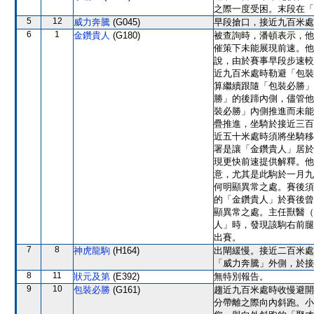
之際一度受困。末段在「
5
12
威力奔騰
(G045)
早段搶口，接近九百米處
6
1
金鑽貴人
(G180)
被查詢時，潘頓表示，他
催策下未能展現前速。他
說，由於賽事早段步速較
近九百米處時勒避「包裝
算繼續跟隨「包裝必勝」
勝」的後蹄內側，儘管他
裝必勝」內側推進而未能
疊推進，坐騎於接近三百
近五十米處時須將坐騎移
署是讓「金鑽貴人」居於
現更快前速提供解釋。他
意，尤其是此駒於一月九
何明顯異常之處。賽後須抽
的「金鑽貴人」於賽後曾
顯異常之處。主任獸醫（
人」時，發現該駒右前腿
出賽。
7
8
神虎龍駒
(H164)
出閘緩慢。接近二百米處
「威力奔騰」外側，於接
8
11
狀元及第
(E392)
無特別報告。
9
10
包裝必勝
(G161)
趨近九百米處時收慢避開
分帶離之際向內斜跑。小