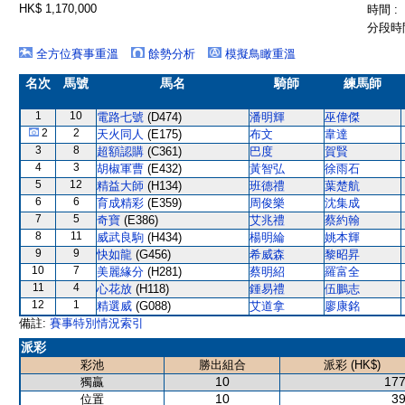
HK$ 1,170,000
時間 :
分段時間
全方位賽事重溫
餘勢分析
模擬鳥瞰重溫
名次
馬號
馬名
騎師
練馬師
1
10
電路七號
(D474)
潘明輝
巫偉傑
2
2
天火同人
(E175)
布文
韋達
3
8
超額認購
(C361)
巴度
賀賢
4
3
胡椒軍曹
(E432)
黃智弘
徐雨石
5
12
精益大師
(H134)
班德禮
葉楚航
6
6
育成精彩
(E359)
周俊樂
沈集成
7
5
奇寶
(E386)
艾兆禮
蔡約翰
8
11
威武良駒
(H434)
楊明綸
姚本輝
9
9
快如龍
(G456)
希威森
黎昭昇
10
7
美麗緣分
(H281)
蔡明紹
羅富全
11
4
心花放
(H118)
鍾易禮
伍鵬志
12
1
精選威
(G088)
艾道拿
廖康銘
備註:
賽事特別情況索引
派彩
彩池
勝出組合
派彩 (HK$)
10
177
獨贏
10
39
位置