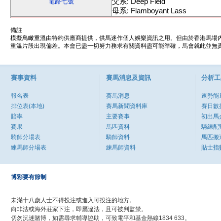
父系: Deep Field
電路七號
母系: Flamboyant Lass
備註
模擬鳥瞰重溫由特約供應商提供，供馬迷作個人娛樂資訊之用。但由於香港馬場
重溫片段出現偏差。本會已盡一切努力務求有關資料盡可能準確，馬會就此並無責
賽事資料
賽馬消息及資訊
分析工
報名表
賽馬消息
速勢能
排位表(本地)
賽馬新聞資料庫
賽日數
賠率
主要賽事
初出馬
賽果
馬匹資料
騎練配
騎師分場表
騎師資料
馬匹搬
練馬師分場表
練馬師資料
貼士指
博彩要有節制
未滿十八歲人士不得投注或進入可投注的地方。
向非法或海外莊家下注，即屬違法，且可被判監禁。
切勿沉迷賭博，如需尋求輔導協助，可致電平和基金熱線1834 633。