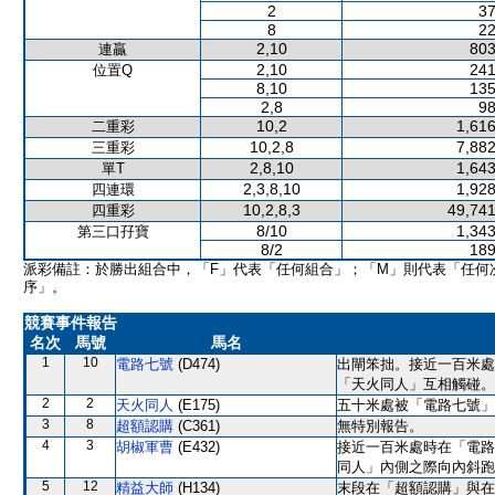
2
37
8
22
2,10
803
連贏
2,10
241
位置Q
8,10
135
2,8
98
10,2
1,616
二重彩
10,2,8
7,882
三重彩
2,8,10
1,643
單T
2,3,8,10
1,928
四連環
10,2,8,3
49,741
四重彩
8/10
1,343
第三口孖寶
8/2
189
派彩備註：於勝出組合中，「F」代表「任何組合」；「M」則代表「任何
序」。
競賽事件報告
名次
馬號
馬名
1
10
電路七號
(D474)
出閘笨拙。接近一百米處
「天火同人」互相觸碰。
2
2
天火同人
(E175)
五十米處被「電路七號」
3
8
超額認購
(C361)
無特別報告。
4
3
胡椒軍曹
(E432)
接近一百米處時在「電路
同人」內側之際向內斜跑
5
12
精益大師
(H134)
末段在「超額認購」與在