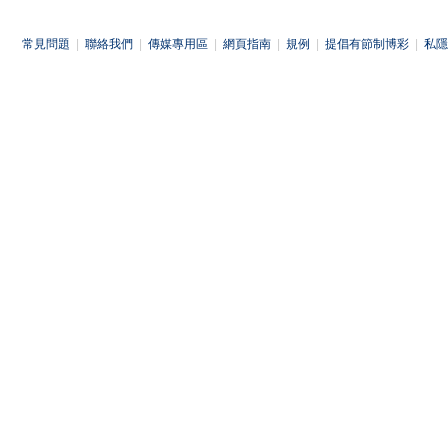
常見問題
|
聯絡我們
|
傳媒專用區
|
網頁指南
|
規例
|
提倡有節制博彩
|
私隱