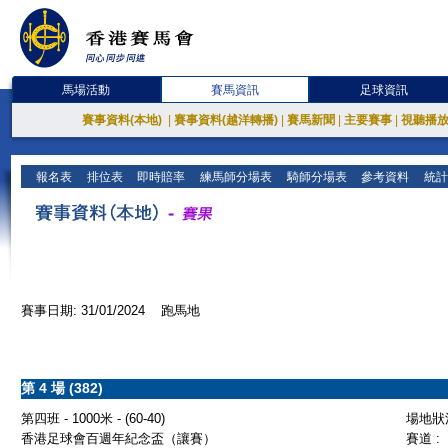
馬場活動
賽馬資訊
足球資訊
賽事資料(本地)
|
賽事資料(越洋轉播)
|
賽馬新聞
|
主要賽事
|
視聽播
報名表
排位表
即時賠率
練馬師分場表
騎師分場表
參考資料
統計
賽事日期: 31/01/2024 跑馬地
第 4 場 (382)
第四班 - 1000米 - (60-40)
場地狀況
香港足球會百週年紀念盃（讓賽）
賽道 :