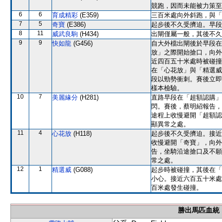
競跑，因而未能被力策至
6
6
育成精彩
(E359)
三百米處向外斜跑，與「
7
5
奇寶
(E386)
起步後不久受擠迫。早段
8
11
威武良駒
(H434)
出閘僅屬一般，其後不久
9
9
快如龍
(G456)
自大外檔出閘後於早段在
放」之際開始搶口，向外
近四百五十米處時被碰撞
在「心花放」與「精選威
段以勁勢衝刺。賽後立即
樣本檢驗。
10
7
美麗緣分
(H281)
直路早段在「超額認購」
閃。賽後，蔡明紹報告，
途程上收慢避開「超額認
顯異常之處。
11
4
心花放
(H118)
起步後不久受擠迫。接近
收慢避開「奇寶」，向外
告，坐騎沿途搶口及不願
常之處。
12
1
精選威
(G088)
起步時被碰撞，其後在「
小心。接近六百五十米處
百米處發生碰撞。
勝出馬匹血統