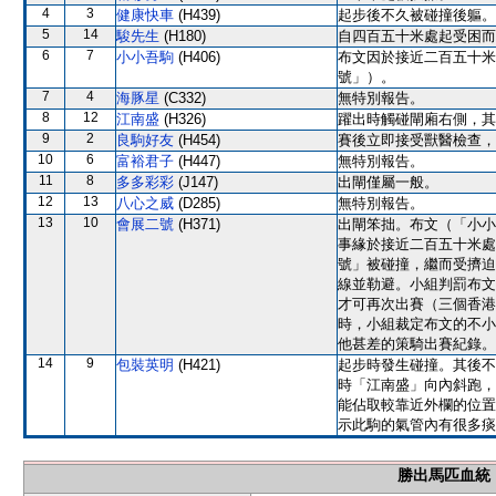
4
3
健康快車
(H439)
起步後不久被碰撞後軀。
5
14
駿先生
(H180)
自四百五十米處起受困而
6
7
小小吾駒
(H406)
布文因於接近二百五十米
號」）。
7
4
海豚星
(C332)
無特別報告。
8
12
江南盛
(H326)
躍出時觸碰閘廂右側，其
9
2
良駒好友
(H454)
賽後立即接受獸醫檢查，
10
6
富裕君子
(H447)
無特別報告。
11
8
多多彩彩
(J147)
出閘僅屬一般。
12
13
八心之威
(D285)
無特別報告。
13
10
會展二號
(H371)
出閘笨拙。布文（「小小
事緣於接近二百五十米處
號」被碰撞，繼而受擠迫
線並勒避。小組判罰布文
才可再次出賽（三個香港
時，小組裁定布文的不小
他甚差的策騎出賽紀錄。
14
9
包裝英明
(H421)
起步時發生碰撞。其後不
時「江南盛」向內斜跑，
能佔取較靠近外欄的位置
示此駒的氣管內有很多痰
勝出馬匹血統