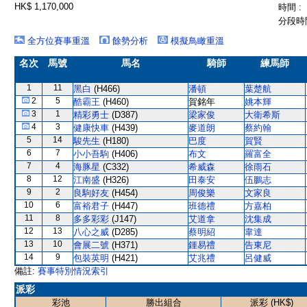
HK$ 1,170,000
時間 :
分段時間
全方位賽事重溫
餘勢分析
模擬鳥瞰重溫
名次
馬號
馬名
騎師
練馬師
1
11
黑白
(H466)
潘頓
葉楚航
2
5
酷霸王
(H460)
賀銘年
姚本輝
3
1
精彩勇士
(D387)
梁家俊
大衛希斯
4
3
健康快車
(H439)
麥道朗
蔡約翰
5
14
駿先生
(H180)
巴度
賀賢
6
7
小小吾駒
(H406)
布文
羅富全
7
4
海豚星
(C332)
希威森
徐雨石
8
12
江南盛
(H326)
田泰安
伍鵬志
9
2
良駒好友
(H454)
周俊樂
文家良
10
6
富裕君子
(H447)
班德禮
方嘉柏
11
8
多多彩彩
(J147)
艾道拿
沈集成
12
13
八心之威
(D285)
蔡明紹
韋達
13
10
會展二號
(H371)
鍾易禮
告東尼
14
9
包裝英明
(H421)
艾兆禮
呂健威
備註:
賽事特別情況索引
派彩
彩池
勝出組合
派彩 (HK$)