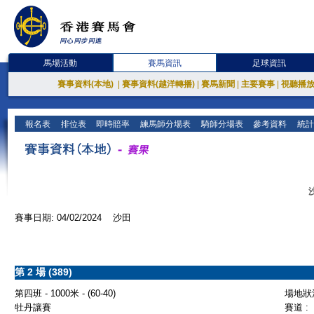
馬場活動
賽馬資訊
足球資訊
賽事資料(本地)
|
賽事資料(越洋轉播)
|
賽馬新聞
|
主要賽事
|
視聽播
報名表
排位表
即時賠率
練馬師分場表
騎師分場表
參考資料
統計
賽事日期: 04/02/2024 沙田
第 2 場 (389)
第四班 - 1000米 - (60-40)
場地狀況
牡丹讓賽
賽道 :