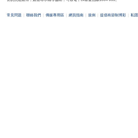
常見問題
|
聯絡我們
|
傳媒專用區
|
網頁指南
|
規例
|
提倡有節制博彩
|
私隱