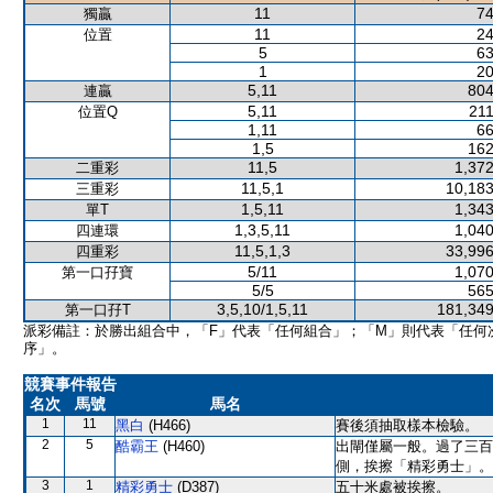
11
74
獨贏
11
24
位置
5
63
1
20
5,11
804
連贏
5,11
211
位置Q
1,11
66
1,5
162
11,5
1,372
二重彩
11,5,1
10,183
三重彩
1,5,11
1,343
單T
1,3,5,11
1,040
四連環
11,5,1,3
33,996
四重彩
5/11
1,070
第一口孖寶
5/5
565
3,5,10/1,5,11
181,349
第一口孖T
派彩備註：於勝出組合中，「F」代表「任何組合」；「M」則代表「任何
序」。
競賽事件報告
名次
馬號
馬名
1
11
黑白
(H466)
賽後須抽取樣本檢驗。
2
5
酷霸王
(H460)
出閘僅屬一般。過了三百
側，挨擦「精彩勇士」。
3
1
精彩勇士
(D387)
五十米處被挨擦。