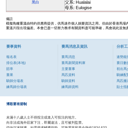
父系: Hualalai
黑白
母系: Eulogise
備註
模擬鳥瞰重溫由特約供應商提供，供馬迷作個人娛樂資訊之用。但由於香港馬場
重溫片段出現偏差。本會已盡一切努力務求有關資料盡可能準確，馬會就此並無責
賽事資料
賽馬消息及資訊
分析工
報名表
賽馬消息
速勢能
排位表(本地)
賽馬新聞資料庫
賽日數
賠率
主要賽事
初出馬
賽果
馬匹資料
騎練配
騎師分場表
騎師資料
馬匹搬
練馬師分場表
練馬師資料
貼士指
博彩要有節制
未滿十八歲人士不得投注或進入可投注的地方。
向非法或海外莊家下注，即屬違法，且可被判監禁。
切勿沉迷賭博，如需尋求輔導協助，可致電平和基金熱線1834 633。