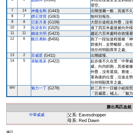
望空。
7
14
神魔金剛
(G443)
出閘僅屬一般，其後不久
8
7
鑽石寶寶
(G063)
無特別報告。
9
8
日新月著
(G109)
大部分途程走外疊，沒有
10
3
投資有利
(G025)
過了四百米處後被向外移
11
11
錢途光明
(G423)
趨近六百米處時在收慢避
12
6
醒目勇駒
(B456)
跑了一段短途程後被「神
群後列，走勢暢順，但在
現任何明顯異常之處。
13
2
百威星
(G411)
出閘緩慢。
14
5
喜駿風采
(G422)
起步後不久在受「中華威
威」向內斜跑，其後被修
外疊，沒有遮擋。賽後，
署為後的位置，沿途走勢
任何明顯異常之處。
WV
魅力一丁
(G278)
於二月十一日被小組按照
「百威星」補上。「魅力
勝出馬匹血統
父系: Eavesdropper
中華威威
母系: Red Dawn
備註