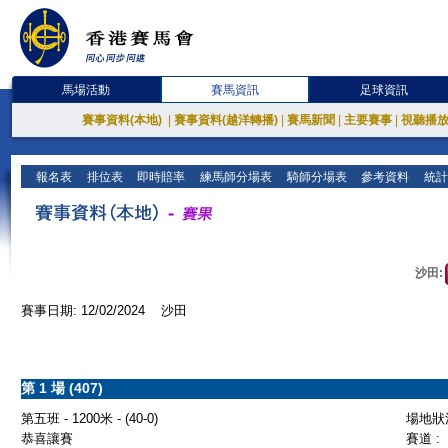
馬場活動
賽馬資訊
足球資訊
賽事資料(本地)
|
賽事資料(越洋轉播)
|
賽馬新聞
|
主要賽事
|
視聽播
報名表
排位表
即時賠率
練馬師分場表
騎師分場表
參考資料
統計
沙田:
賽事日期: 12/02/2024 沙田
第 1 場 (407)
第五班 - 1200米 - (40-0)
場地狀況
恭喜讓賽
賽道 :