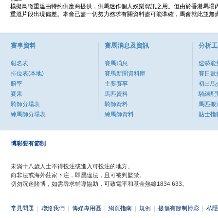
模擬鳥瞰重溫由特約供應商提供，供馬迷作個人娛樂資訊之用。但由於香港馬場
重溫片段出現偏差。本會已盡一切努力務求有關資料盡可能準確，馬會就此並無責
賽事資料
賽馬消息及資訊
分析工
報名表
賽馬消息
速勢能
排位表(本地)
賽馬新聞資料庫
賽日數
賠率
主要賽事
初出馬
賽果
馬匹資料
騎練配
騎師分場表
騎師資料
馬匹搬
練馬師分場表
練馬師資料
貼士指
博彩要有節制
未滿十八歲人士不得投注或進入可投注的地方。
向非法或海外莊家下注，即屬違法，且可被判監禁。
切勿沉迷賭博，如需尋求輔導協助，可致電平和基金熱線1834 633。
常見問題
|
聯絡我們
|
傳媒專用區
|
網頁指南
|
規例
|
提倡有節制博彩
|
私隱