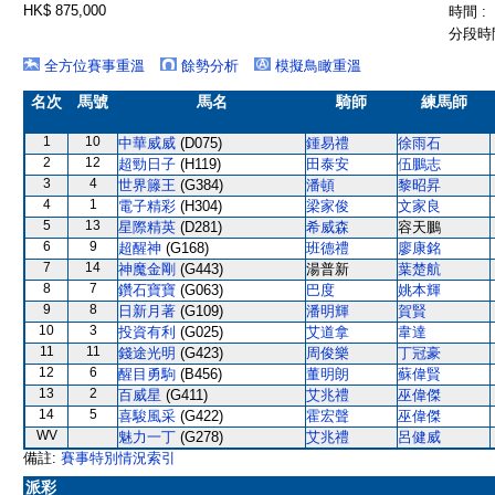
HK$ 875,000
時間 :
分段時間
全方位賽事重溫
餘勢分析
模擬鳥瞰重溫
名次
馬號
馬名
騎師
練馬師
1
10
中華威威
(D075)
鍾易禮
徐雨石
2
12
超勁日子
(H119)
田泰安
伍鵬志
3
4
世界籐王
(G384)
潘頓
黎昭昇
4
1
電子精彩
(H304)
梁家俊
文家良
5
13
星際精英
(D281)
希威森
容天鵬
6
9
超醒神
(G168)
班德禮
廖康銘
7
14
神魔金剛
(G443)
湯普新
葉楚航
8
7
鑽石寶寶
(G063)
巴度
姚本輝
9
8
日新月著
(G109)
潘明輝
賀賢
10
3
投資有利
(G025)
艾道拿
韋達
11
11
錢途光明
(G423)
周俊樂
丁冠豪
12
6
醒目勇駒
(B456)
董明朗
蘇偉賢
13
2
百威星
(G411)
艾兆禮
巫偉傑
14
5
喜駿風采
(G422)
霍宏聲
巫偉傑
WV
魅力一丁
(G278)
艾兆禮
呂健威
備註:
賽事特別情況索引
派彩