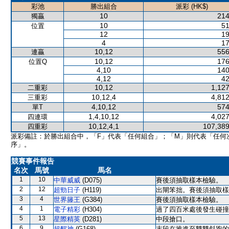
彩池
勝出組合
派彩 (HK$)
10
214
獨贏
10
51
位置
12
19
4
17
10,12
556
連贏
10,12
176
位置Q
4,10
140
4,12
42
10,12
1,127
二重彩
10,12,4
4,812
三重彩
4,10,12
574
單T
1,4,10,12
4,027
四連環
10,12,4,1
107,389
四重彩
派彩備註：於勝出組合中，「F」代表「任何組合」；「M」則代表「任何
序」。
競賽事件報告
名次
馬號
馬名
1
10
中華威威
(D075)
賽後須抽取樣本檢驗。
2
12
超勁日子
(H119)
出閘笨拙。賽後須抽取樣
3
4
世界籐王
(G384)
賽後須抽取樣本檢驗。
4
1
電子精彩
(H304)
過了四百米處後發生碰撞
5
13
星際精英
(D281)
中段搶口。
6
9
超醒神
(G168)
末段在推進至雙雙斜跑的