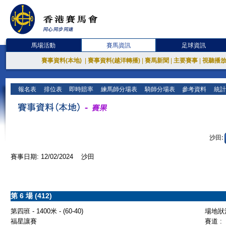
馬場活動
賽馬資訊
足球資訊
賽事資料(本地)
|
賽事資料(越洋轉播)
|
賽馬新聞
|
主要賽事
|
視聽播
報名表
排位表
即時賠率
練馬師分場表
騎師分場表
參考資料
統計
沙田:
賽事日期: 12/02/2024 沙田
第 6 場 (412)
第四班 - 1400米 - (60-40)
場地狀況
福星讓賽
賽道 :