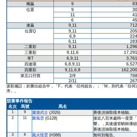
9
83
獨贏
9
30
位置
11
41
6
45
9,11
712
連贏
9,11
205
位置Q
6,9
224
6,11
283
9,11
1,296
二重彩
9,11,6
17,291
三重彩
6,9,11
3,761
單T
6,8,9,11
6,527
四連環
9,11,6,8
162,200
四重彩
2/9
788
第五口孖寶
2/11
267
派彩備註：於勝出組合中，「F」代表「任何組合」；「M」則代表「任何
序」。
競賽事件報告
名次
馬號
馬名
1
9
遨遊武士
(J026)
賽後須抽取樣本檢驗。
2
11
聚風雲
(G128)
接近八百米處時一度受「
響」，其後儘管騎師潘頓
賽後須抽取樣本檢驗。
3
6
風火恆雲
(H388)
無特別報告。