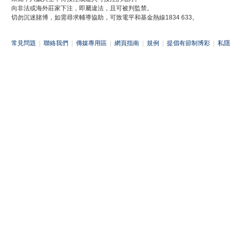
向非法或海外莊家下注，即屬違法，且可被判監禁。
切勿沉迷賭博，如需尋求輔導協助，可致電平和基金熱線1834 633。
常見問題
|
聯絡我們
|
傳媒專用區
|
網頁指南
|
規例
|
提倡有節制博彩
|
私隱