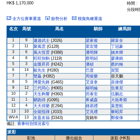
HK$ 1,170,000
時間 :
分段時間
全方位賽事重溫
餘勢分析
模擬鳥瞰重溫
名次
馬號
馬名
騎師
練馬師
1
9
遨遊武士
(J026)
梁家俊
羅富全
2
11
聚風雲
(G128)
霍宏聲
丁冠豪
3
6
風火恆雲
(H388)
潘明輝
姚本輝
4
8
旺旺快駒
(J119)
蔡明紹
廖康銘
5
3
金匯昇昇
(H242)
潘頓
蔡約翰
6
14
駿先生
(H180)
巴度
賀賢
7
7
雙贏
(H382)
周俊樂
容天鵬
8
5
博愛先鋒
(G465)
艾道拿
巫偉傑
9
12
三代同心
(H065)
楊明綸
告東尼
10
2
天生夠響
(H360)
田泰安
伍鵬志
11
1
駟跑得
(G095)
希威森
大衛希斯
12
4
天天得樂
(E294)
鍾易禮
葉楚航
13
10
全能指揮
(J033)
艾兆禮
黎昭昇
WV-A
13
友盈友福
(D343)
賀銘年
鄭俊偉
備註:
賽事特別情況索引
派彩
彩池
勝出組合
派彩 (HK$)