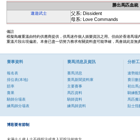
勝出馬匹血統
父系: Dissident
遨遊武士
母系: Love Commands
備註
模擬鳥瞰重溫由特約供應商提供，供馬迷作個人娛樂資訊之用。但由於香港馬場
重溫片段出現偏差。本會已盡一切努力務求有關資料盡可能準確，馬會就此並無責
賽事資料
賽馬消息及資訊
分析工
報名表
賽馬消息
速勢能
排位表(本地)
賽馬新聞資料庫
賽日數
賠率
主要賽事
初出馬
賽果
馬匹資料
騎練配
騎師分場表
騎師資料
馬匹搬
練馬師分場表
練馬師資料
貼士指
博彩要有節制
未滿十八歲人士不得投注或進入可投注的地方。