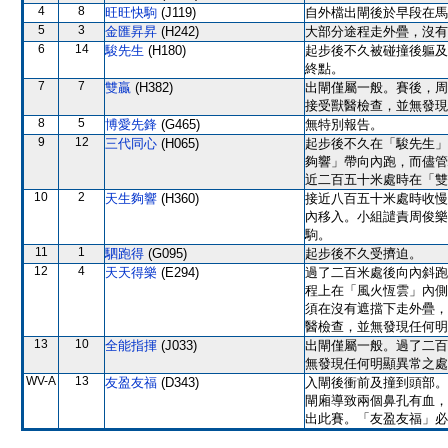
4
8
旺旺快駒
(J119)
自外檔出閘後於早段在馬
5
3
金匯昇昇
(H242)
大部分途程走外疊，沒有
6
14
駿先生
(H180)
起步後不久被碰撞後軀及
終點。
7
7
雙贏
(H382)
出閘僅屬一般。賽後，周
接受獸醫檢查，並無發現
8
5
博愛先鋒
(G465)
無特別報告。
9
12
三代同心
(H065)
起步後不久在「駿先生」
夠響」帶向內跑，而儘管
近二百五十米處時在「雙
10
2
天生夠響
(H360)
接近八百五十米處時收慢
內移入。小組譴責周俊樂
駒。
11
1
駟跑得
(G095)
起步後不久受擠迫。
12
4
天天得樂
(E294)
過了二百米處後向內斜跑
程上在「風火恆雲」內側
須在沒有遮擋下走外疊，
醫檢查，並無發現任何明
13
10
全能指揮
(J033)
出閘僅屬一般。過了二百
無發現任何明顯異常之處
WV-A
13
友盈友福
(D343)
入閘後衝前及撞到頭部。
閘廂導致兩個鼻孔有血，
出此賽。「友盈友福」必