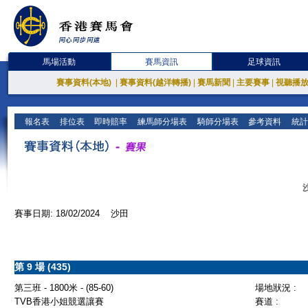
馬場活動
賽馬資訊
足球資訊
賽事資料(本地)
|
賽事資料(越洋轉播)
|
賽馬新聞
|
主要賽事
|
視聽播
報名表
排位表
即時賠率
練馬師分場表
騎師分場表
參考資料
統計
賽事日期: 18/02/2024 沙田
第 9 場 (435)
第三班 - 1800米 - (85-60)
場地狀況 :
TVB香港小姐競選讓賽
賽道 :