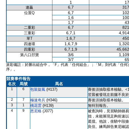
1
17
6,7
317
連贏
6,7
102
位置Q
1,6
100
1,7
43
6,7
821
二重彩
6,7,1
4,914
三重彩
1,6,7
450
單T
1,6,7,9
1,320
四連環
6,7,1,9
45,662
四重彩
3/6
1,109
第八口孖寶
3/7
65
派彩備註：於勝出組合中，「F」代表「任何組合」；「M」則代表「任何
序」。
競賽事件報告
名次
馬號
馬名
1
6
包裝旋風
(H137)
賽後須抽取樣本檢驗。<1
翌晨被發現左前腿不良於
2
7
極速奇兵
(H346)
賽後須抽取樣本檢驗。
3
1
桃花雲
(H139)
無特別報告。
4
9
恩尼格
(J077)
被查詢時，見習騎師鍾易
拙，未能展現足夠前速以
遮擋。他說，坐騎中段搶
良佳。練馬師告東尼確認