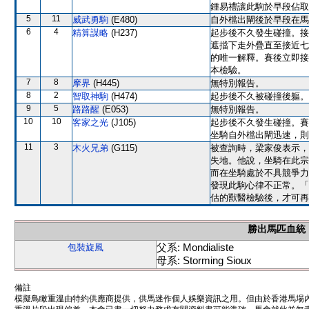
鍾易禮讓此駒於早段佔取
5
11
威武勇駒
(E480)
自外檔出閘後於早段在馬
6
4
精算謀略
(H237)
起步後不久發生碰撞。接
遮擋下走外疊直至接近七
的唯一解釋。賽後立即接
本檢驗。
7
8
摩界
(H445)
無特別報告。
8
2
智取神駒
(H474)
起步後不久被碰撞後軀。
9
5
路路醒
(E053)
無特別報告。
10
10
客家之光
(J105)
起步後不久發生碰撞。賽
坐騎自外檔出閘迅速，則
11
3
木火兄弟
(G115)
被查詢時，梁家俊表示，
失地。他說，坐騎在此宗
而在坐騎處於不具競爭力
發現此駒心律不正常。「
估的獸醫檢驗後，才可再
勝出馬匹血統
父系: Mondialiste
包裝旋風
母系: Storming Sioux
備註
模擬鳥瞰重溫由特約供應商提供，供馬迷作個人娛樂資訊之用。但由於香港馬場