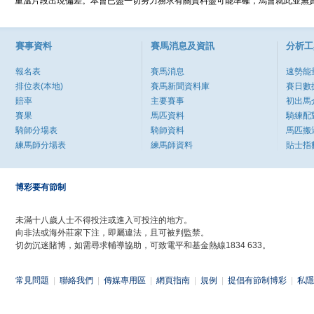
重溫片段出現偏差。本會已盡一切努力務求有關資料盡可能準確，馬會就此並無責
賽事資料
賽馬消息及資訊
分析工
報名表
賽馬消息
速勢能
排位表(本地)
賽馬新聞資料庫
賽日數
賠率
主要賽事
初出馬
賽果
馬匹資料
騎練配
騎師分場表
騎師資料
馬匹搬
練馬師分場表
練馬師資料
貼士指
博彩要有節制
未滿十八歲人士不得投注或進入可投注的地方。
向非法或海外莊家下注，即屬違法，且可被判監禁。
切勿沉迷賭博，如需尋求輔導協助，可致電平和基金熱線1834 633。
常見問題
|
聯絡我們
|
傳媒專用區
|
網頁指南
|
規例
|
提倡有節制博彩
|
私隱