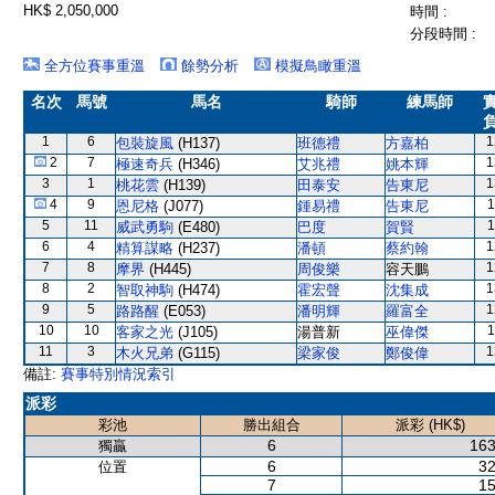
HK$ 2,050,000
時間 :
分段時間 :
全方位賽事重溫
餘勢分析
模擬鳥瞰重溫
名次
馬號
馬名
騎師
練馬師
1
6
1
包裝旋風
(H137)
班德禮
方嘉柏
2
7
1
極速奇兵
(H346)
艾兆禮
姚本輝
3
1
1
桃花雲
(H139)
田泰安
告東尼
4
9
1
恩尼格
(J077)
鍾易禮
告東尼
5
11
1
威武勇駒
(E480)
巴度
賀賢
6
4
1
精算謀略
(H237)
潘頓
蔡約翰
7
8
1
摩界
(H445)
周俊樂
容天鵬
8
2
1
智取神駒
(H474)
霍宏聲
沈集成
9
5
1
路路醒
(E053)
潘明輝
羅富全
10
10
1
客家之光
(J105)
湯普新
巫偉傑
11
3
1
木火兄弟
(G115)
梁家俊
鄭俊偉
備註:
賽事特別情況索引
派彩
彩池
勝出組合
派彩 (HK$)
6
163
獨贏
6
32
位置
7
15