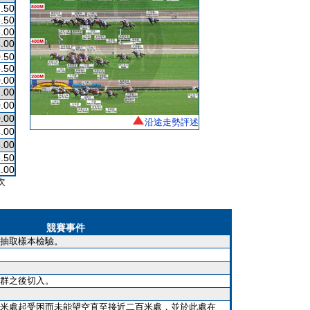
.50
.50
.00
.00
.50
.50
.00
.00
.00
.00
沿途走勢評述
.00
.00
.50
.00
次
競賽事件
抽取樣本檢驗。
群之後切入。
米處起受困而未能望空直至接近二百米處，並於此處在