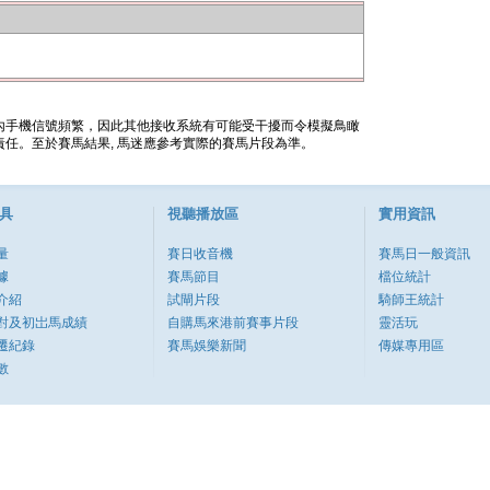
內手機信號頻繁，因此其他接收系統有可能受干擾而令模擬鳥瞰
任。至於賽馬結果, 馬迷應參考實際的賽馬片段為準。
具
視聽播放區
實用資訊
量
賽日收音機
賽馬日一般資訊
據
賽馬節目
檔位統計
介紹
試閘片段
騎師王統計
對及初岀馬成績
自購馬來港前賽事片段
靈活玩
遷紀錄
賽馬娛樂新聞
傳媒專用區
數