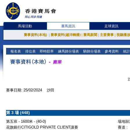
馬場活動
賽馬資訊
足球資訊
賽事資料(本地)
|
賽事資料(越洋轉播)
|
賽馬新聞
|
主要賽事
|
視聽播
報名表
排位表
即時賠率
練馬師分場表
騎師分場表
參考資料
統計
賽事日期: 25/02/2024 沙田
第 3 場 (448)
第五班 - 1600米 - (40-0)
場地狀況
花旗銀行CITIGOLD PRIVATE CLIENT讓賽
賽道 :