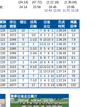
(24.14)
(47.72)
(1:12.18)
(1:36.04)
24.14
23.58
24.46
23.86
 :
12.43 12.03
11.70 12.16
實際
排位
檔位
頭馬
沿途
完成
獨贏
負磅
體重
距離
走位
時間
賠率
135
1133
10
---
7
8
6
1
1:36.04
6.8
116
1072
11
1/2
4
2
2
2
1:36.13
12
121
1046
5
1-1/2
9
10
10
3
1:36.29
7.9
115
1097
12
2
13
11
11
4
1:36.35
7.3
126
1095
3
2-1/2
5
5
4
5
1:36.43
28
130
1089
2
2-3/4
8
7
8
6
1:36.46
10
125
1024
4
3
6
6
7
7
1:36.53
9.1
133
1137
1
3-1/4
10
9
9
8
1:36.57
5.7
133
1113
9
4-1/2
12
12
12
9
1:36.76
13
124
1119
13
7
11
13
13
10
1:37.14
23
116
1110
8
7
1
1
1
11
1:37.17
70
130
1143
7
7-1/2
3
4
3
12
1:37.24
5.8
130
1077
6
17
2
3
5
13
1:38.75
122
賽事沿途走位圖片
.00