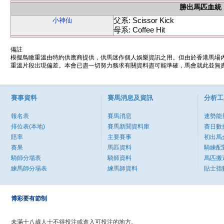
勝出馬匹血統
父系: Scissor Kick
小神仙
母系: Coffee Hit
備註
模擬鳥瞰重溫由特約供應商提供，供馬迷作個人娛樂資訊之用。但由於香港馬場
重溫片段出現偏差。本會已盡一切努力務求有關資料盡可能準確，馬會就此並無責
賽事資料
賽馬消息及資訊
分析工
報名表
賽馬消息
速勢能
排位表(本地)
賽馬新聞資料庫
賽日數
賠率
主要賽事
初出馬
賽果
馬匹資料
騎練配
騎師分場表
騎師資料
馬匹搬
練馬師分場表
練馬師資料
貼士指
博彩要有節制
未滿十八歲人士不得投注或進入可投注的地方。