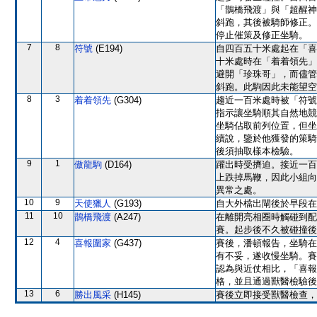
「鵲橋飛渡」與「超醒神
斜跑，其後被騎師修正。
停止催策及修正坐騎。
7
8
符號
(E194)
自四百五十米處起在「喜
十米處時在「着着領先」
避開「珍珠哥」，而儘管
斜跑。此駒因此未能望空
8
3
着着領先
(G304)
趨近一百米處時被「符號
指示讓坐騎順其自然地競
坐騎佔取前列位置，但坐
續說，鑒於他獲發的策騎
後須抽取樣本檢驗。
9
1
傲龍駒
(D164)
躍出時受擠迫。接近一百
上跌掉馬鞭，因此小組向
異常之處。
10
9
天使獵人
(G193)
自大外檔出閘後於早段在
11
10
鵲橋飛渡
(A247)
在離開亮相圈時觸碰到配
賽。起步後不久被碰撞後
12
4
喜報圍家
(G437)
賽後，潘頓報告，坐騎在
有不妥，遂收慢坐騎。賽
認為與近仗相比，「喜報
格，並且通過獸醫檢驗後
13
6
勝出風采
(H145)
賽後立即接受獸醫檢查，