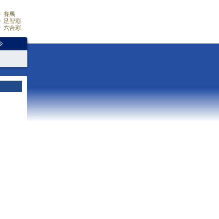
賽馬
足智彩
六合彩
少