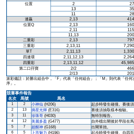
2
27
位置
13
35
11
28
2,13
414
連贏
2,13
160
位置Q
2,11
115
11,13
200
2,13
797
二重彩
2,13,11
7,290
三重彩
2,11,13
1,330
單T
2,11,12,13
2,264
四連環
2,13,11,12
45,985
四重彩
2/2
466
第二口孖寶
2/13
201
派彩備註：於勝出組合中，「F」代表「任何組合」；「M」則代表「任何
序」。
競賽事件報告
名次
馬號
馬名
1
2
小神仙
(H206)
起步時發生碰撞。賽後須
2
13
摘星光輝
(E316)
賽後須抽取樣本檢驗。
3
11
珍珠哥
(H030)
無特別報告。
4
12
美麗多盈
(G477)
自外檔出閘後於早段在馬
5
7
超醒神
(G168)
出閘笨拙。
6
5
上市魅力
(H196)
起步時發生碰撞。自四百