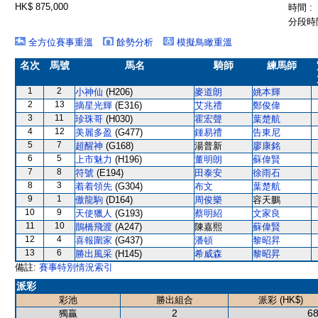
HK$ 875,000
時間 :
分段時間
全方位賽事重溫
餘勢分析
模擬鳥瞰重溫
名次
馬號
馬名
騎師
練馬師
1
2
小神仙
(H206)
麥道朗
姚本輝
2
13
摘星光輝
(E316)
艾兆禮
鄭俊偉
3
11
珍珠哥
(H030)
霍宏聲
葉楚航
4
12
美麗多盈
(G477)
鍾易禮
告東尼
5
7
超醒神
(G168)
湯普新
廖康銘
6
5
上市魅力
(H196)
董明朗
蘇偉賢
7
8
符號
(E194)
田泰安
徐雨石
8
3
着着領先
(G304)
布文
葉楚航
9
1
傲龍駒
(D164)
周俊樂
容天鵬
10
9
天使獵人
(G193)
蔡明紹
文家良
11
10
鵲橋飛渡
(A247)
陳嘉熙
蘇偉賢
12
4
喜報圍家
(G437)
潘頓
黎昭昇
13
6
勝出風采
(H145)
希威森
黎昭昇
備註:
賽事特別情況索引
派彩
彩池
勝出組合
派彩 (HK$)
2
68
獨贏