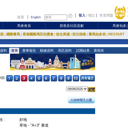
登入
/
登記
常見問題
首頁
English
馬會會員
慈善及社區貢獻
馬會知多
放區
|
國際賽馬
|
香港國際馬匹拍賣會
|
從化馬場
|
投注指南
|
賽馬知多些
|
RESTART
資料
賽果
賽事報告
騎練資料
馬匹資料
試閘結果
賽期表
沙田:
 :
好地
草地 - "A+3" 賽道