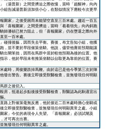
」（湯普新）之間受擠迫之際收慢，當時「超醒神」向內
小組告誡湯普新須加倍小心，在類似情況下應較今次更早
報圍家」之後受困而未能望空直至三百米處。趨近一百五
與「喜報圍家」之間受擠迫，當時「着着領先」向內斜跑
騎師潘頓已努力阻止，但「喜報圍家」仍在墮退之際向外
直至一百米處。
」碰撞後軀，因而失去平衡。賽後，布文告知小組，他獲
跑，並不要於早段催策坐騎。他說，儘管他賽前預期能讓
騎出閘笨拙，因而在馬群中居於較他預期為後的位置。他
指示，他於早段未有推策坐騎以佔取更為靠前的位置。賽
米處時，周俊樂跌掉馬鞭。由於這已是他今季第三次於陣
他發出警告。賽後立即接受獸醫檢查，並無發現任何明顯
馬群之後切入。
鞍房，抵達起步點後接受獸醫檢查，獸醫認為此駒適宜出
軀。
直路上對催策毫無反應，他於接近二百米處時擔心坐騎或
後立即接受獸醫檢查，並無發現任何明顯異常之處。小組
圍家」今仗的表現令人失望。「喜報圍家」必須試閘及
，才可再次出賽。
並無發現任何明顯異常之處。