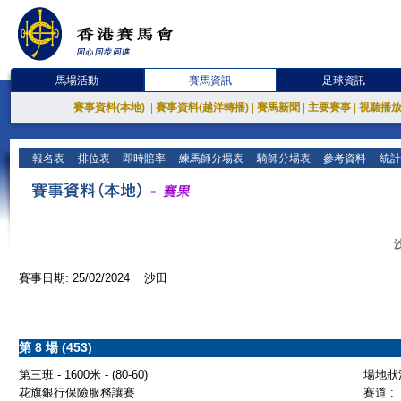
馬場活動
賽馬資訊
足球資訊
賽事資料(本地)
|
賽事資料(越洋轉播)
|
賽馬新聞
|
主要賽事
|
視聽播
報名表
排位表
即時賠率
練馬師分場表
騎師分場表
參考資料
統計
賽事日期: 25/02/2024 沙田
第 8 場 (453)
第三班 - 1600米 - (80-60)
場地狀況
花旗銀行保險服務讓賽
賽道 :