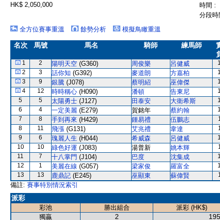
HK$ 2,050,000
時間 :
分段時間
全方位賽事重溫
餘勢分析
模擬鳥瞰重溫
名次
馬號
馬名
騎師
練馬師
1
2
陽明天空
(G360)
周俊樂
呂健威
2
3
話你知
(G392)
麥道朗
方嘉柏
3
9
銀騰
(J078)
蔡明紹
巫偉傑
4
12
時時稱心
(H090)
潘頓
告東尼
5
5
太陽勇士
(J127)
田泰安
大衛希斯
6
4
一定美麗
(E279)
賀銘年
蔡約翰
7
8
手到再來
(H429)
鍾易禮
伍鵬志
8
11
飛漲
(G131)
艾兆禮
韋達
9
6
瑰麗人生
(H044)
希威森
呂健威
10
10
綠色好運
(J083)
湯普新
姚本輝
11
7
十八掌門
(J104)
巴度
沈集成
12
1
美麗在線
(G057)
梁家俊
羅富全
13
13
鹿鼎記
(E245)
巫顯東
蘇偉賢
備註:
賽事特別情況索引
派彩
彩池
勝出組合
派彩 (HK$)
2
195
獨贏