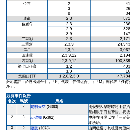
2
41
位置
3
26
9
34
2,3
871
連贏
2,3
236
位置Q
2,9
328
3,9
147
2,3
2,171
二重彩
2,3,9
24,943
三重彩
2,3,9
3,067
單T
2,3,9,12
2,194
四連環
2,3,9,12
100,839
四重彩
1/2
483
第七口孖寶
1/3
16
1,2,8/2,3,9
47,784
第四口孖T
派彩備註：於勝出組合中，「F」代表「任何組合」；「M」則代表「任何
序」。
競賽事件報告
名次
馬號
馬名
1
2
陽明天空
(G360)
周俊樂因舉鞭時將手臂抬
韁繩脫手而被警告。賽後
2
3
話你知
(G392)
中段在收慢以在「一定美
本檢驗。
3
9
銀騰
(J078)
出閘緩慢，其後受急促向