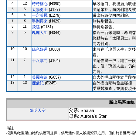
4
12
時時稱心
(H090)
早段搶口。賽後須抽取樣
5
5
太陽勇士
(J127)
出閘笨拙，向內斜跑及被
6
4
一定美麗
(E279)
躍出時急促向內斜跑。
7
8
手到再來
(H429)
無特別報告。
8
11
飛漲
(G131)
無特別報告。
9
6
瑰麗人生
(H044)
接近一百米處時，希威森
終點時在「太陽勇士」與
向內斜跑。
10
10
綠色好運
(J083)
末段在「瑰麗人生」之後
處。
11
7
十八掌門
(J104)
出閘僅屬一般，跑了一段
止，但「瑰麗人生」仍向
之處。
12
1
美麗在線
(G057)
自大外檔出閘後於早段在
13
13
鹿鼎記
(E245)
自外檔出閘時發生碰撞，
受獸醫檢查，並無發現任
勝出馬匹血統
父系: Shalaa
陽明天空
母系: Aurora's Star
備註
模擬鳥瞰重溫由特約供應商提供，供馬迷作個人娛樂資訊之用。但由於香港馬場