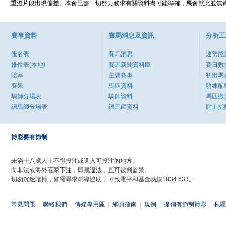
重溫片段出現偏差。本會已盡一切努力務求有關資料盡可能準確，馬會就此並無責
賽事資料
賽馬消息及資訊
分析工
報名表
賽馬消息
速勢能
排位表(本地)
賽馬新聞資料庫
賽日數
賠率
主要賽事
初出馬
賽果
馬匹資料
騎練配
騎師分場表
騎師資料
馬匹搬
練馬師分場表
練馬師資料
貼士指
博彩要有節制
未滿十八歲人士不得投注或進入可投注的地方。
向非法或海外莊家下注，即屬違法，且可被判監禁。
切勿沉迷賭博，如需尋求輔導協助，可致電平和基金熱線1834 633。
常見問題
|
聯絡我們
|
傳媒專用區
|
網頁指南
|
規例
|
提倡有節制博彩
|
私隱