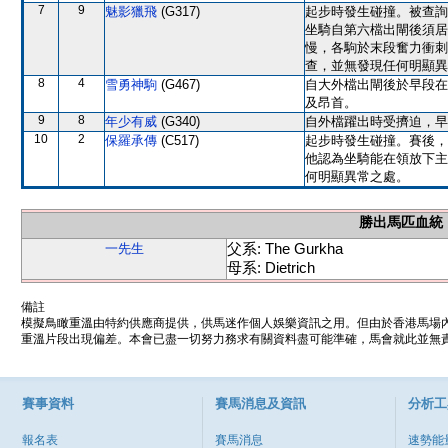
7
9
魅影獵飛
(G317)
起步時發生碰撞。被查詢
坐騎自第六檔出閘後須居
慢，各駒於末段奮力衝刺
查，並無發現任何明顯異
8
4
雪勇神駒
(G467)
自大外檔出閘後於早段在
及昂首。
9
8
年少有威
(G340)
自外檔躍出時受擠迫，早
10
2
保羅承傳
(C517)
起步時發生碰撞。賽後，
他認為坐騎能在領放下主
何明顯異常之處。
勝出馬匹血統
父系: The Gurkha
一先生
母系: Dietrich
備註
模擬鳥瞰重溫由特約供應商提供，供馬迷作個人娛樂資訊之用。但由於香港馬場
重溫片段出現偏差。本會已盡一切努力務求有關資料盡可能準確，馬會就此並無責
賽事資料
賽馬消息及資訊
分析工
報名表
賽馬消息
速勢能