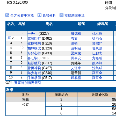
HK$ 3,120,000
時間 :
分段時間
全方位賽事重溫
餘勢分析
模擬鳥瞰重溫
名次
馬號
馬名
騎師
練馬師
1
3
一先生
(G227)
班德禮
姚本輝
2
1
電訊巴打
(D482)
布文
徐雨石
3
6
敏捷神駒
(H210)
潘頓
黎昭昇
4
10
柏林探戈
(E120)
蔡明紹
告東尼
5
5
好好心得
(D433)
梁家俊
伍鵬志
6
7
喜旺駒
(G110)
田泰安
方嘉柏
7
9
魅影獵飛
(G317)
賀銘年
姚本輝
8
4
雪勇神駒
(G467)
艾道拿
沈集成
9
8
年少有威
(G340)
湯普新
羅富全
10
2
保羅承傳
(C517)
鍾易禮
羅富全
備註:
賽事特別情況索引
派彩
彩池
勝出組合
派彩 (HK$)
3
95
獨贏
3
28
位置
1
58
6
14