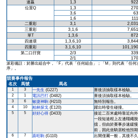
1,3
922
連贏
1,3
270
位置Q
3,6
63
1,6
111
3,1
2,031
二重彩
3,1,6
7,651
三重彩
1,3,6
872
單T
1,3,6,10
3,844
四連環
3,1,6,10
101,190
四重彩
2/3
339
第二口孖寶
2/1
170
派彩備註：於勝出組合中，「F」代表「任何組合」；「M」則代表「任何
序」。
競賽事件報告
名次
馬號
馬名
1
3
一先生
(G227)
賽後須抽取樣本檢驗。
2
1
電訊巴打
(D482)
賽後須抽取樣本檢驗。
3
6
敏捷神駒
(H210)
無特別報告。
4
10
柏林探戈
(E120)
躍出時發生碰撞。
5
5
好好心得
(D433)
接近二百米處時靠近向外
一段短途程上左邊韁繩脫
擋，但由於賽事步速緩慢
前，因此坐騎居較他預期
6
7
喜旺駒
(G110)
出閘僅屬一般，其後不久