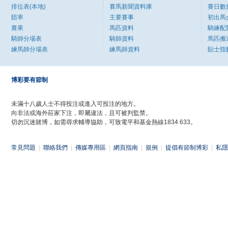
排位表(本地)
賽馬新聞資料庫
賽日數
賠率
主要賽事
初出馬
賽果
馬匹資料
騎練配
騎師分場表
騎師資料
馬匹搬
練馬師分場表
練馬師資料
貼士指
博彩要有節制
未滿十八歲人士不得投注或進入可投注的地方。
向非法或海外莊家下注，即屬違法，且可被判監禁。
切勿沉迷賭博，如需尋求輔導協助，可致電平和基金熱線1834 633。
常見問題
|
聯絡我們
|
傳媒專用區
|
網頁指南
|
規例
|
提倡有節制博彩
|
私隱