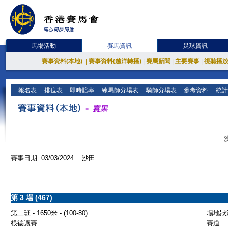
馬場活動
賽馬資訊
足球資訊
賽事資料(本地)
|
賽事資料(越洋轉播)
|
賽馬新聞
|
主要賽事
|
視聽播
報名表
排位表
即時賠率
練馬師分場表
騎師分場表
參考資料
統計
賽事日期: 03/03/2024 沙田
第 3 場 (467)
第二班 - 1650米 - (100-80)
場地狀況
根德讓賽
賽道 :