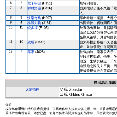
6
2
電子宇宙
(H151)
無特別報告。
7
8
鄉村樂韻
(H436)
自外檔起步後不久被「電
入。
8
3
快樂奇兵
(H297)
躍出時發生碰撞。大部分
9
4
祥勝力駒
(J181)
出閘笨拙，觸碰閘廂左側
10
11
輗多福
(E105)
於宣佈出賽時，見習騎師
由於見習騎師黃智弘未能
巫顯東策騎。見習騎師黃
11
10
欣感
(H443)
自大外檔起步後不久發生
查，並無發現任何明顯異
12
7
專家
(J028)
被查詢時，梁家俊表示，
早段留後競跑。他說，坐
他說，坐騎於接近一千米
迫競跑之際失去平衡，因
後被發現失去右前蹄的蹄
勝出馬匹血統
父系: Zoustar
太陽拍檔
母系: Gilded Grace
備註
模擬鳥瞰重溫由特約供應商提供，供馬迷作個人娛樂資訊之用。但由於香港馬場
重溫片段出現偏差。本會已盡一切努力務求有關資料盡可能準確，馬會就此並無責