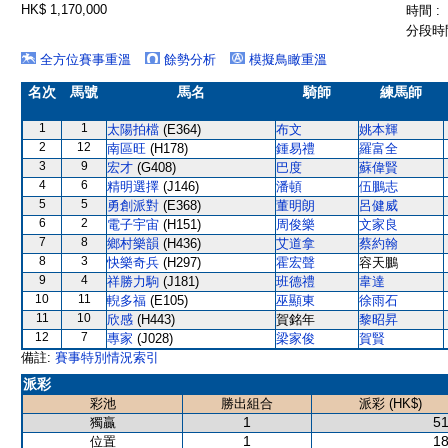
HK$ 1,170,000
時間 :
分段時間
全方位賽事重溫
餘勢分析
模擬鳥瞰重溫
名次
馬號
馬名
騎師
練馬師
1
1
太陽拍檔
(E364)
布文
姚本輝
2
12
南區旺
(H178)
鍾易禮
羅富全
3
9
宏才
(G408)
巴度
蘇偉賢
4
6
精明選擇
(J146)
潘頓
伍鵬志
5
5
勇創派對
(E368)
董明朗
呂健威
6
2
電子宇宙
(H151)
周俊樂
文家良
7
8
鄉村樂韻
(H436)
艾道拿
蔡約翰
8
3
快樂奇兵
(H297)
霍宏聲
容天鵬
9
4
祥勝力駒
(J181)
班德禮
韋達
10
11
輗多福
(E105)
巫顯東
徐雨石
11
10
欣感
(H443)
賀銘年
黎昭昇
12
7
專家
(J028)
梁家俊
賀賢
備註:
賽事特別情況索引
派彩
彩池
勝出組合
派彩 (HK$)
1
51
獨贏
1
18
位置