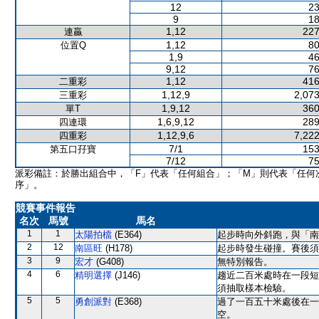
12
23
9
18
1,12
227
連贏
1,12
80
位置Q
1,9
46
9,12
76
1,12
416
二重彩
1,12,9
2,073
三重彩
1,9,12
360
單T
1,6,9,12
289
四連環
1,12,9,6
7,222
四重彩
7/1
153
第五口孖寶
7/12
75
派彩備註：於勝出組合中，「F」代表「任何組合」；「M」則代表「任何
序」。
競賽事件報告
名次
馬號
馬名
1
1
太陽拍檔
(E364)
起步時向外斜跑，與「南
2
12
南區旺
(H178)
起步時發生碰撞。賽後須
3
9
宏才
(G408)
無特別報告。
4
6
精明選擇
(J146)
趨近二百米處時在一段短
須抽取樣本檢驗。
5
5
勇創派對
(E368)
過了一百五十米處後在一
空。