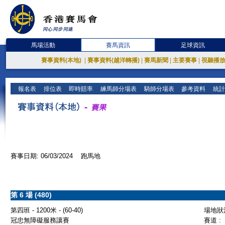
馬場活動
賽馬資訊
足球資訊
賽事資料(本地)
|
賽事資料(越洋轉播)
|
賽馬新聞
|
主要賽事
|
視聽播
報名表
排位表
即時賠率
練馬師分場表
騎師分場表
參考資料
統計
賽事日期: 06/03/2024 跑馬地
第 6 場 (480)
第四班 - 1200米 - (60-40)
場地狀況
冠忠無障礙服務讓賽
賽道 :