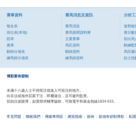
賽事資料
賽馬消息及資訊
分析工
報名表
賽馬消息
速勢能
排位表(本地)
賽馬新聞資料庫
賽日數
賠率
主要賽事
初出馬
賽果
馬匹資料
騎練配
騎師分場表
騎師資料
馬匹搬
練馬師分場表
練馬師資料
貼士指
博彩要有節制
未滿十八歲人士不得投注或進入可投注的地方。
向非法或海外莊家下注，即屬違法，且可被判監禁。
切勿沉迷賭博，如需尋求輔導協助，可致電平和基金熱線1834 633。
常見問題
|
聯絡我們
|
傳媒專用區
|
網頁指南
|
規例
|
提倡有節制博彩
|
私隱