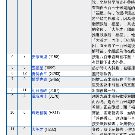
說，坐騎於早段走外疊時
查詢自五百五十米處起的
「福星」時，他選擇讓坐
將坐騎向外移出，因為他
繼續跟隨「福星」，其後
的窄位，「大英才」繼而
推進以跟隨「福星」。他
「大英才」內側，但坐騎
困，直至過了一百米處後
解釋後，小組認為他在此
4
7
安康萬里
(J158)
接近八百米處時被移至「
有遮擋下走大外疊。
5
5
五福星
(J099)
起步時向內斜跑，被碰撞
6
12
善傳香江
(G283)
無特別報告。
7
3
博愛先鋒
(G465)
跑離二百米處時在「善傳
重受困及未能被力策直至
8
11
朗日雪峰
(J187)
出閘僅屬一般。
9
4
電玩勇士
(J178)
趨近九百米處時收慢避開
向內跑。趨近三百米處時
希望」正在墮退，而「福
10
6
輝煌精英
(H311)
賽後，霍宏聲表示，坐騎
「善傳香江」追迫而不合
接受獸醫檢查，並無發現
11
9
大英才
(H282)
賽後，蔡明紹報告，他須
說，坐騎因而在直路上衝