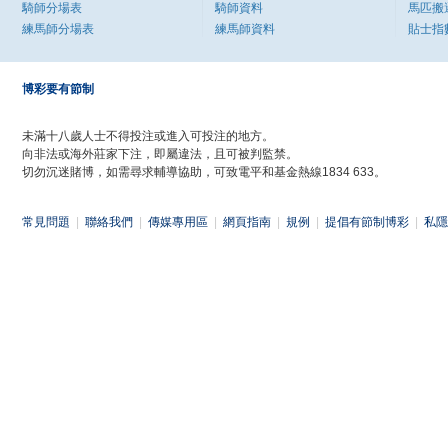
騎師分場表
騎師資料
馬匹搬
練馬師分場表
練馬師資料
貼士指
博彩要有節制
未滿十八歲人士不得投注或進入可投注的地方。
向非法或海外莊家下注，即屬違法，且可被判監禁。
切勿沉迷賭博，如需尋求輔導協助，可致電平和基金熱線1834 633。
常見問題
|
聯絡我們
|
傳媒專用區
|
網頁指南
|
規例
|
提倡有節制博彩
|
私隱