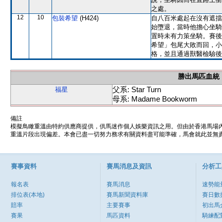
之處。
12
10
包裝希望
(H424)
自八百米處起在沒有遮擋
始墮退，當時他擔心坐騎
置時未有力策坐騎。賽後
希望」包尾大敗而回，小
格，並且通過獸醫檢驗後
勝出馬匹血統
父系: Star Turn
福星
母系: Madame Bookworm
備註
模擬鳥瞰重溫由特約供應商提供，供馬迷作個人娛樂資訊之用。但由於香港馬場
重溫片段出現偏差。本會已盡一切努力務求有關資料盡可能準確，馬會就此並無責
賽事資料
賽馬消息及資訊
分析工
報名表
賽馬消息
速勢能
排位表(本地)
賽馬新聞資料庫
賽日數
賠率
主要賽事
初出馬
賽果
馬匹資料
騎練配