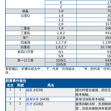
8
17
2
36
1,8
70
連贏
1,8
30
位置Q
1,2
90
2,8
157
1,8
106
二重彩
1,8,2
931
三重彩
1,2,8
291
單T
1,2,7,8
1,130
四連環
1,8,2,7
10,736
四重彩
5/1
53
第四口孖寶
5/8
50
10/5/1
543
第一口三寶
10/5/8
287
派彩備註：於勝出組合中，「F」代表「任何組合」；「M」則代表「任何
序」。
競賽事件報告
名次
馬號
馬名
1
1
福星
(H239)
躍出時發生碰撞。四百五
樣本檢驗。
2
8
健康快車
(H439)
賽後須抽取樣本檢驗。
3
2
大才
(G192)
被查詢騎法時，見習騎師
置，但若未能取得有遮擋