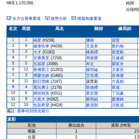
HK$ 1,170,000
時間 :
分段時間
全方位賽事重溫
餘勢分析
模擬鳥瞰重溫
名次
馬號
馬名
騎師
練馬師
1
1
福星
(H239)
潘頓
賀賢
2
8
健康快車
(H439)
艾道拿
蔡約翰
3
2
大才
(G192)
鍾易禮
葉楚航
4
7
安康萬里
(J158)
周俊樂
呂健威
5
5
五福星
(J099)
布文
羅富全
6
12
善傳香江
(G283)
楊明綸
文家良
7
3
博愛先鋒
(G465)
艾兆禮
巫偉傑
8
11
朗日雪峰
(J187)
湯普新
方嘉柏
9
4
電玩勇士
(J178)
班德禮
韋達
10
6
輝煌精英
(H311)
霍宏聲
丁冠豪
11
9
大英才
(H282)
蔡明紹
廖康銘
12
10
包裝希望
(H424)
麥道朗
沈集成
備註:
賽事特別情況索引
派彩
彩池
勝出組合
派彩 (HK$)
1
21
獨贏
1
13
位置