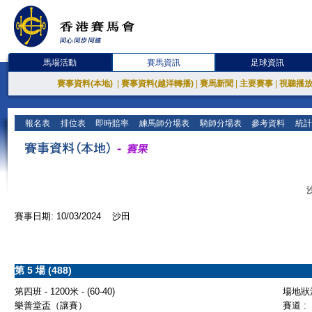
馬場活動
賽馬資訊
足球資訊
賽事資料(本地)
|
賽事資料(越洋轉播)
|
賽馬新聞
|
主要賽事
|
視聽播
報名表
排位表
即時賠率
練馬師分場表
騎師分場表
參考資料
統計
賽事日期: 10/03/2024 沙田
第 5 場 (488)
第四班 - 1200米 - (60-40)
場地狀況
樂善堂盃（讓賽）
賽道 :