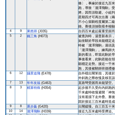
條〕，事緣於接近九百米
跑，導致「瀧澤飛駒」受
將」因而須勒避。小組判
星期四才可再次出賽（兩
不小心策騎程度屬第二級
錄。賽後須抽取樣本檢驗
4
9
果然得
(J035)
自四百米處起嚴重受困而
5
2
鐵三角
(H073)
被查詢時，湯普新表示，
如坐騎於早段未能穩定走
時被「瀧澤飛駒」過頭及
「瀧澤飛駒」。練馬師大
新的看法，即當此駒於早
事後看來，此駒若能在領
願穩定走勢。接近一千米
跑，其後被騎師班德禮修
6
12
躡景追飛
(E478)
自外檔出閘笨拙，其後於
外斜跑之際收慢及移至該
7
13
年年友福
(G463)
直路彎受困而未能望空。
8
3
精算特殊
(H354)
起步後不久受向內斜跑的
千米處時收慢避開「神煞
沒有遮擋下走外疊。賽後
因於接近三百米處時造成
9
8
逐步贏
(G420)
出閘緩慢。自三百五十米
10
14
瀧澤飛駒
(H339)
接近九百米處時受擠迫。