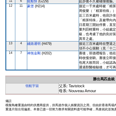
11
6
龍船快
(G229)
起步後不久被碰撞後軀。
12
11
豪堡
(H214)
接近一千米處時被「精算
周俊樂（「精算特殊」）
近三百米處時，他容許坐
「精算特殊」及被帶向內
日星期三開始停賽，直至
量判罰輕重時，小組裁定
級，也考慮了他的良好策
異常之處。
13
4
綫路通明
(H479)
接近三百米處時在墮退之
項不小心策騎（見「十二
14
7
神煞金剛
(H202)
賽後，班德禮報告，他在
時收慢坐騎。賽後立即接
包尾大敗而回，小組認為
通過獸醫檢驗後，才可再
勝出馬匹血統
父系: Tavistock
領航宇宙
母系: Nouveau Amour
備註
模擬鳥瞰重溫由特約供應商提供，供馬迷作個人娛樂資訊之用。但由於香港馬場
重溫片段出現偏差。本會已盡一切努力務求有關資料盡可能準確，馬會就此並無責