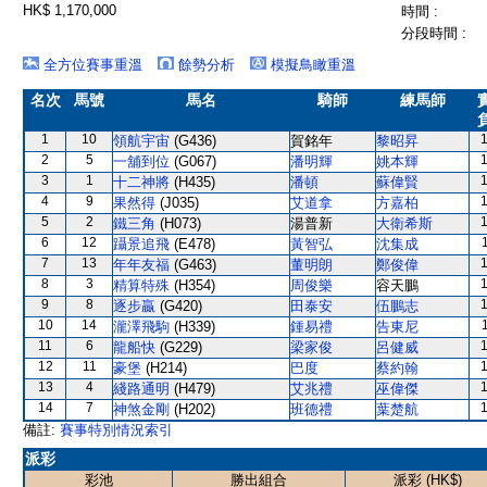
HK$ 1,170,000
時間 :
分段時間 :
全方位賽事重溫
餘勢分析
模擬鳥瞰重溫
名次
馬號
馬名
騎師
練馬師
1
10
領航宇宙
(G436)
賀銘年
黎昭昇
2
5
一舖到位
(G067)
潘明輝
姚本輝
3
1
十二神將
(H435)
潘頓
蘇偉賢
4
9
果然得
(J035)
艾道拿
方嘉柏
5
2
鐵三角
(H073)
湯普新
大衛希斯
6
12
躡景追飛
(E478)
黃智弘
沈集成
7
13
年年友福
(G463)
董明朗
鄭俊偉
8
3
精算特殊
(H354)
周俊樂
容天鵬
9
8
逐步贏
(G420)
田泰安
伍鵬志
10
14
瀧澤飛駒
(H339)
鍾易禮
告東尼
11
6
龍船快
(G229)
梁家俊
呂健威
12
11
豪堡
(H214)
巴度
蔡約翰
13
4
綫路通明
(H479)
艾兆禮
巫偉傑
14
7
神煞金剛
(H202)
班德禮
葉楚航
備註:
賽事特別情況索引
派彩
彩池
勝出組合
派彩 (HK$)