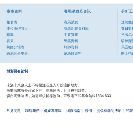
賽事資料
賽馬消息及資訊
分析工
報名表
賽馬消息
速勢能
排位表(本地)
賽馬新聞資料庫
賽日數
賠率
主要賽事
初出馬
賽果
馬匹資料
騎練配
騎師分場表
騎師資料
馬匹搬
練馬師分場表
練馬師資料
貼士指
博彩要有節制
未滿十八歲人士不得投注或進入可投注的地方。
向非法或海外莊家下注，即屬違法，且可被判監禁。
切勿沉迷賭博，如需尋求輔導協助，可致電平和基金熱線1834 633。
常見問題
|
聯絡我們
|
傳媒專用區
|
網頁指南
|
規例
|
提倡有節制博彩
|
私隱