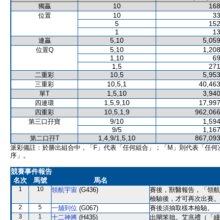
10
168
獨贏
10
33
位置
5
152
1
13
5,10
5,059
連贏
5,10
1,208
位置Q
1,10
69
1,5
271
10,5
5,953
二重彩
10,5,1
40,463
三重彩
1,5,10
3,940
單T
1,5,9,10
17,997
四連環
10,5,1,9
962,066
四重彩
9/10
1,594
第三口孖寶
9/5
1,167
1,4,9/1,5,10
867,093
第二口孖T
派彩備註：於勝出組合中，「F」代表「任何組合」；「M」則代表「任何
序」。
競賽事件報告
名次
馬號
馬名
1
10
領航宇宙
(G436)
賽後，獸醫報告，「領航
檢驗後，才可再次出賽。
2
5
一舖到位
(G067)
賽後須抽取樣本檢驗。
3
1
十二神將
(H435)
出閘笨拙。艾兆禮（「綫路