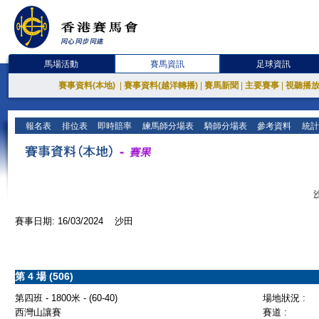
馬場活動
賽馬資訊
足球資訊
賽事資料(本地)
|
賽事資料(越洋轉播)
|
賽馬新聞
|
主要賽事
|
視聽播
報名表
排位表
即時賠率
練馬師分場表
騎師分場表
參考資料
統計
賽事日期: 16/03/2024 沙田
第 4 場 (506)
第四班 - 1800米 - (60-40)
場地狀況 :
西灣山讓賽
賽道 :