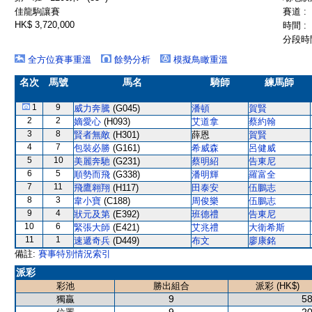
佳龍駒讓賽
賽道 :
HK$ 3,720,000
時間 :
分段時間
全方位賽事重溫
餘勢分析
模擬鳥瞰重溫
名次
馬號
馬名
騎師
練馬師
1
9
威力奔騰
(G045)
潘頓
賀賢
2
2
嫡愛心
(H093)
艾道拿
蔡約翰
3
8
賢者無敵
(H301)
薛恩
賀賢
4
7
包裝必勝
(G161)
希威森
呂健威
5
10
美麗奔馳
(G231)
蔡明紹
告東尼
6
5
順勢而飛
(G338)
潘明輝
羅富全
7
11
飛鷹翱翔
(H117)
田泰安
伍鵬志
8
3
韋小寶
(C188)
周俊樂
伍鵬志
9
4
狀元及第
(E392)
班德禮
告東尼
10
6
緊張大師
(E421)
艾兆禮
大衛希斯
11
1
速遞奇兵
(D449)
布文
廖康銘
備註:
賽事特別情況索引
派彩
彩池
勝出組合
派彩 (HK$)
9
58
獨贏