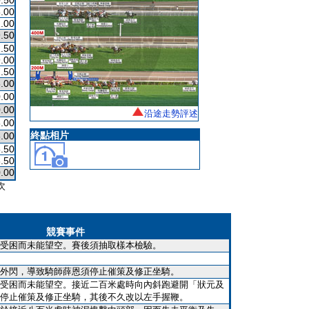
.50
.00
.00
.50
.50
.00
.50
.00
.00
.00
沿途走勢評述
.00
終點相片
.00
.50
.50
.00
次
競賽事件
受困而未能望空。賽後須抽取樣本檢驗。
外閃，導致騎師薛恩須停止催策及修正坐騎。
受困而未能望空。接近二百米處時向內斜跑避開「狀元及
停止催策及修正坐騎，其後不久改以左手握鞭。