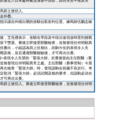
於接近八百米處時被泥塊擊中頭部，因而失去平衡及失
馬群之後切入。
走外疊。
指示讓自外檔出閘的坐騎佔取前列位置。練馬師伍鵬志確
後，艾兆禮表示，坐騎在早段及中段沿途領放時受到挑戰
策下墮退。賽後立即接受獸醫檢查，並無發現任何明顯異
仗勝出，小組認為與上仗相比，此駒今仗的表現令人失
閘及格，並且通過獸醫檢驗後，才可再次出賽。
醫報告增補>表現令人失望的「緊張大師」於賽後曾由主任獸醫（賽
並無發現任何明顯異常之處。主任獸醫（賽事管制）今晨
再次檢查「緊張大師」時，發現該駒右前腿不良於行。考
定取消「緊張大師」必須試閘及格的要求，但該駒必須在
才可再次出賽。
馬群之後切入。賽後立即接受獸醫檢查，並無發現任何明