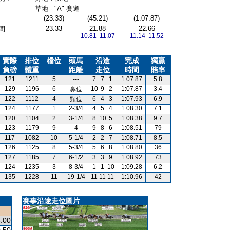
草地 - "A" 賽道
(23.33)
(45.21)
(1:07.87)
23.33
21.88
22.66
 :
10.81 11.07
11.14 11.52
實際
排位
檔位
頭馬
沿途
完成
獨贏
負磅
體重
距離
走位
時間
賠率
121
1211
5
---
7
7
1
1:07.87
5.8
129
1196
6
10
9
2
1:07.87
3.4
鼻位
122
1112
4
6
4
3
1:07.93
6.9
頸位
124
1177
1
2-3/4
4
5
4
1:08.30
7.1
120
1104
2
3-1/4
8
10
5
1:08.38
9.7
123
1179
9
4
9
8
6
1:08.51
79
117
1082
10
5-1/4
2
2
7
1:08.71
8.5
126
1125
8
5-3/4
5
6
8
1:08.80
36
127
1185
7
6-1/2
3
3
9
1:08.92
73
124
1235
3
8-3/4
1
1
10
1:09.28
6.2
135
1228
11
19-1/4
11
11
11
1:10.96
42
賽事沿途走位圖片
.00