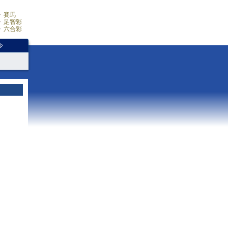
賽馬
足智彩
六合彩
少