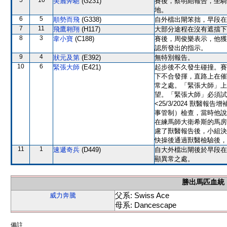
5
10
美麗奔馳
(G231)
賽後，蔡明紹報告，坐騎
地。
6
5
順勢而飛
(G338)
自外檔出閘笨拙，早段在
7
11
飛鷹翱翔
(H117)
大部分途程在沒有遮擋下
8
3
韋小寶
(C188)
賽後，周俊樂表示，他獲
認所發出的指示。
9
4
狀元及第
(E392)
無特別報告。
10
6
緊張大師
(E421)
起步後不久發生碰撞。賽
下不合發揮，直路上在催
常之處。「緊張大師」上
望。「緊張大師」必須試
<25/3/2024 獸
事管制）檢查，當時他說
在練馬師大衛希斯的馬房
慮了獸醫報告後，小組決
快操後通過獸醫檢驗後，
11
1
速遞奇兵
(D449)
自大外檔出閘後於早段在
顯異常之處。
勝出馬匹血統
父系: Swiss Ace
威力奔騰
母系: Dancescape
備註