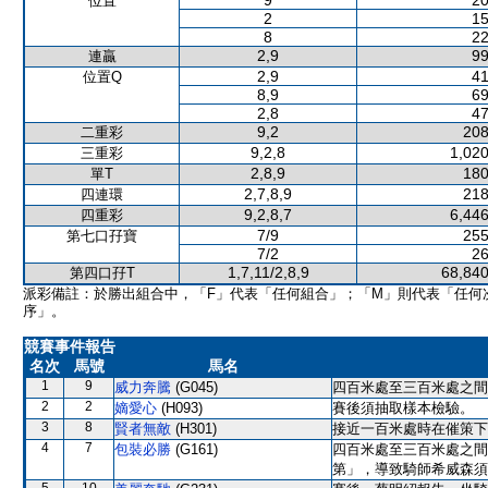
9
20
位置
2
15
8
22
2,9
99
連贏
2,9
41
位置Q
8,9
69
2,8
47
9,2
208
二重彩
9,2,8
1,020
三重彩
2,8,9
180
單T
2,7,8,9
218
四連環
9,2,8,7
6,446
四重彩
7/9
255
第七口孖寶
7/2
26
1,7,11/2,8,9
68,840
第四口孖T
派彩備註：於勝出組合中，「F」代表「任何組合」；「M」則代表「任何
序」。
競賽事件報告
名次
馬號
馬名
1
9
威力奔騰
(G045)
四百米處至三百米處之間
2
2
嫡愛心
(H093)
賽後須抽取樣本檢驗。
3
8
賢者無敵
(H301)
接近一百米處時在催策下
4
7
包裝必勝
(G161)
四百米處至三百米處之間
第」，導致騎師希威森須