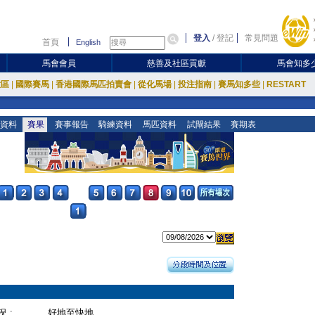
登入
/
登記
常見問題
首頁
English
馬會會員
慈善及社區貢獻
馬會知多
放區
|
國際賽馬
|
香港國際馬匹拍賣會
|
從化馬場
|
投注指南
|
賽馬知多些
|
RESTART
資料
賽果
賽事報告
騎練資料
馬匹資料
試閘結果
賽期表
 :
好地至快地