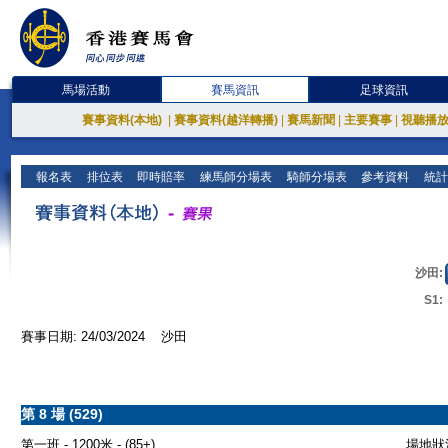
馬場活動
賽馬資訊
足球資訊
賽事資料(本地)
|
賽事資料(越洋轉播)
|
賽馬新聞
|
主要賽事
|
視聽播
報名表
排位表
即時賠率
練馬師分場表
騎師分場表
參考資料
統計
沙田:
S1:
賽事日期: 24/03/2024 沙田
第 8 場 (529)
第一班 - 1200米 - (85+)
場地狀況