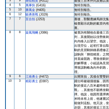
3
9
輝煌精英
(H311)
最後三百米外閃及難以策
4
5
萬事快
(G416)
無特別報告。
5
10
勝萬金
(H405)
無特別報告。
6
12
驍勇善戰
(J029)
無特別報告。
7
7
至合拍
(J253)
賽後，獸醫應練馬師沈集
檢查顯示此駒的氣管內有
賽。
8
8
旋風飛颺
(J086)
被查詢有關他在最後三百
列，其後開始以佳勢衝刺
向內移入以望空。他說，
出現空位，起初打算佔取
駒的見習騎師鍾易禮修正
該駒與「輝煌精英」之間
持直線競跑，導致坐騎於
的解釋後，小組認為見習
導致該駒略為向外斜跑，
理。
9
6
江南勇士
(H472)
出閘笨拙，其後在雙雙斜
10
3
精彩勇士
(D387)
躍出時被碰撞後軀，因而
駒於接近八百米處時移至
戰」，其後他不願將坐騎
擇。他說，他因而選擇將
米時未有上前，他遂嘗試
能做到這點。他又說，坐
步韻，其後於接近三百五