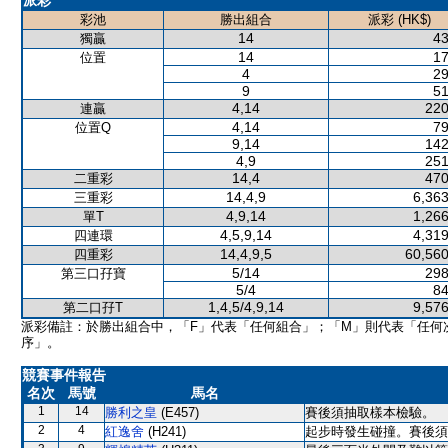
派彩
彩池
勝出組合
派彩 (HK$)
14
43
獨贏
14
17
位置
4
29
9
51
4,14
220
連贏
4,14
79
位置Q
9,14
142
4,9
251
14,4
470
二重彩
14,4,9
6,363
三重彩
4,9,14
1,266
單T
4,5,9,14
4,319
四連環
14,4,9,5
60,560
四重彩
5/14
298
第三口孖寶
5/4
84
1,4,5/4,9,14
9,576
第二口孖T
派彩備註：於勝出組合中，「F」代表「任何組合」；「M」則代表「任何
序」。
競賽事件報告
名次
馬號
馬名
1
14
勝利之皇
(E457)
賽後須抽取樣本檢驗。
2
4
紅逸舍
(H241)
起步時發生碰撞。賽後須