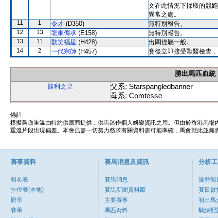
文在此情況下採取的競跑
異常之處。
11
1
令才
(D350)
無特別報告。
12
13
龍東傳承
(E158)
無特別報告。
13
11
歡笑福星
(H428)
出閘僅屬一般。
14
2
一代宗師
(H457)
賽後立即接受獸醫檢查，
勝出馬匹血統
父系: Starspangledbanner
勝利之皇
母系: Comtesse
備註
模擬鳥瞰重溫由特約供應商提供，供馬迷作個人娛樂資訊之用。但由於香港馬場
重溫片段出現偏差。本會已盡一切努力務求有關資料盡可能準確，馬會就此並無責
賽事資料
賽馬消息及資訊
分析工
報名表
賽馬消息
速勢能
排位表(本地)
賽馬新聞資料庫
賽日數
賠率
主要賽事
初出馬
賽果
馬匹資料
騎練配