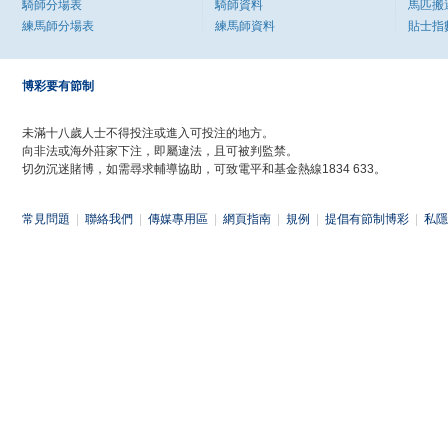
騎師分場表
騎師資料
馬匹搬
練馬師分場表
練馬師資料
貼士指
博彩要有節制
未滿十八歲人士不得投注或進入可投注的地方。
向非法或海外莊家下注，即屬違法，且可被判監禁。
切勿沉迷賭博，如需尋求輔導協助，可致電平和基金熱線1834 633。
常見問題
|
聯絡我們
|
傳媒專用區
|
網頁指南
|
規例
|
提倡有節制博彩
|
私隱