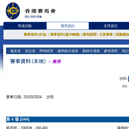
馬場活動
賽馬資訊
足球資訊
賽事資料(本地)
|
賽事資料(越洋轉播)
|
賽馬新聞
|
主要賽事
|
視聽播
報名表
排位表
即時賠率
練馬師分場表
騎師分場表
參考資料
統計
沙田:
S4:
賽事日期: 31/03/2024 沙田
第 4 場 (544)
第四班 - 1000米 - (60-40)
場地狀況