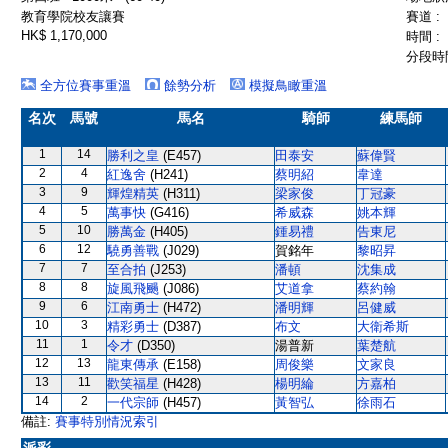
教育學院校友讓賽
賽道 :
HK$ 1,170,000
時間 :
分段時間
全方位賽事重溫
餘勢分析
模擬鳥瞰重溫
名次
馬號
馬名
騎師
練馬師
1
14
勝利之皇
(E457)
田泰安
蘇偉賢
2
4
紅逸舍
(H241)
蔡明紹
韋達
3
9
輝煌精英
(H311)
梁家俊
丁冠豪
4
5
萬事快
(G416)
希威森
姚本輝
5
10
勝萬金
(H405)
鍾易禮
告東尼
6
12
驍勇善戰
(J029)
賀銘年
黎昭昇
7
7
至合拍
(J253)
潘頓
沈集成
8
8
旋風飛颺
(J086)
艾道拿
蔡約翰
9
6
江南勇士
(H472)
潘明輝
呂健威
10
3
精彩勇士
(D387)
布文
大衛希斯
11
1
令才
(D350)
湯普新
葉楚航
12
13
龍東傳承
(E158)
周俊樂
文家良
13
11
歡笑福星
(H428)
楊明綸
方嘉柏
14
2
一代宗師
(H457)
黃智弘
徐雨石
備註:
賽事特別情況索引