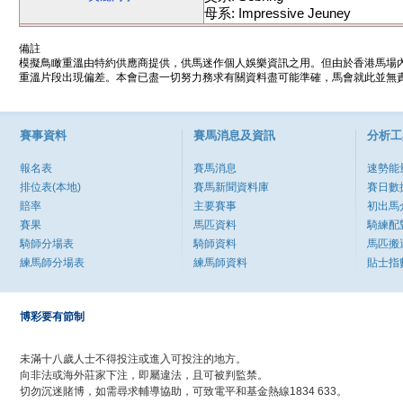
母系: Impressive Jeuney
備註
模擬鳥瞰重溫由特約供應商提供，供馬迷作個人娛樂資訊之用。但由於香港馬場
重溫片段出現偏差。本會已盡一切努力務求有關資料盡可能準確，馬會就此並無責
賽事資料
賽馬消息及資訊
分析工
報名表
賽馬消息
速勢能
排位表(本地)
賽馬新聞資料庫
賽日數
賠率
主要賽事
初出馬
賽果
馬匹資料
騎練配
騎師分場表
騎師資料
馬匹搬
練馬師分場表
練馬師資料
貼士指
博彩要有節制
未滿十八歲人士不得投注或進入可投注的地方。
向非法或海外莊家下注，即屬違法，且可被判監禁。
切勿沉迷賭博，如需尋求輔導協助，可致電平和基金熱線1834 633。