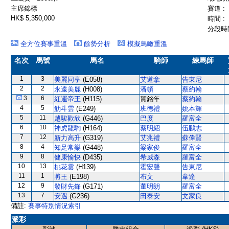
主席錦標
賽道 :
HK$ 5,350,000
時間 :
分段時間
全方位賽事重溫
餘勢分析
模擬鳥瞰重溫
名次
馬號
馬名
騎師
練馬師
1
3
美麗同享
(E058)
艾道拿
告東尼
2
2
永遠美麗
(H008)
潘頓
蔡約翰
3
6
紅運帝王
(H115)
賀銘年
蔡約翰
4
5
觔斗雲
(E249)
班德禮
姚本輝
5
11
越駿歡欣
(G446)
巴度
羅富全
6
10
神虎龍駒
(H164)
蔡明紹
伍鵬志
7
12
新力高升
(G319)
艾兆禮
蘇偉賢
8
4
知足常樂
(G448)
梁家俊
羅富全
9
8
健康愉快
(D435)
希威森
羅富全
10
13
桃花雲
(H139)
霍宏聲
告東尼
11
1
將王
(E198)
布文
韋達
12
9
發財先鋒
(G171)
董明朗
羅富全
13
7
安遇
(G236)
田泰安
文家良
備註:
賽事特別情況索引
派彩