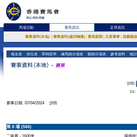
馬場活動
賽馬資訊
足球資訊
賽事資料(本地)
|
賽事資料(越洋轉播)
|
賽馬新聞
|
主要賽事
|
視聽播
報名表
排位表
即時賠率
練馬師分場表
騎師分場表
參考資料
統計
沙田:
S3:
賽事日期: 07/04/2024 沙田
第 8 場 (566)
二級賽 - 1600米
場地狀況