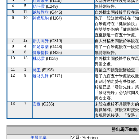
3
6
紅運帝王
(H115)
大部分途程在沒有遮擋下
4
5
觔斗雲
(E249)
無特別報告。
5
11
越駿歡欣
(G446)
自外檔出閘後於早段在馬
6
10
神虎龍駒
(H164)
跑了一段短途程後在「知
百米處時在「健康愉快」
在雙雙斜跑的「健康愉快
直至接近一百五十米處。
7
12
新力高升
(G319)
自大外檔出閘後於早段在
8
4
知足常樂
(G448)
過了一百米處後在一段短
9
8
健康愉快
(D435)
無特別報告。
10
13
桃花雲
(H139)
自外檔出閘後於早段在馬
異常之處。
11
1
將王
(E198)
賽後立即接受獸醫檢查，
12
9
發財先鋒
(G171)
過了九百五十米處後收慢
衝刺時的走勢有些疑慮。
於這已是「發財先鋒」第
「發財先鋒」必須試閘及
再次出賽。
13
7
安遇
(G236)
末段在處於不具競爭力的
提供解釋。賽後立即接受
表現難以接受。「安遇」
勝出馬匹血統
父系: Sebring
美麗同享