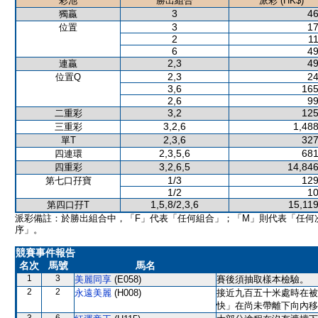
彩池
勝出組合
派彩 (HK$)
3
46
獨贏
3
17
位置
2
11
6
49
2,3
49
連贏
2,3
24
位置Q
3,6
165
2,6
99
3,2
125
二重彩
3,2,6
1,488
三重彩
2,3,6
327
單T
2,3,5,6
681
四連環
3,2,6,5
14,846
四重彩
1/3
129
第七口孖寶
1/2
10
1,5,8/2,3,6
15,119
第四口孖T
派彩備註：於勝出組合中，「F」代表「任何組合」；「M」則代表「任何
序」。
競賽事件報告
名次
馬號
馬名
1
3
美麗同享
(E058)
賽後須抽取樣本檢驗。
2
2
永遠美麗
(H008)
接近九百五十米處時在被
快」在尚未帶離下向內移