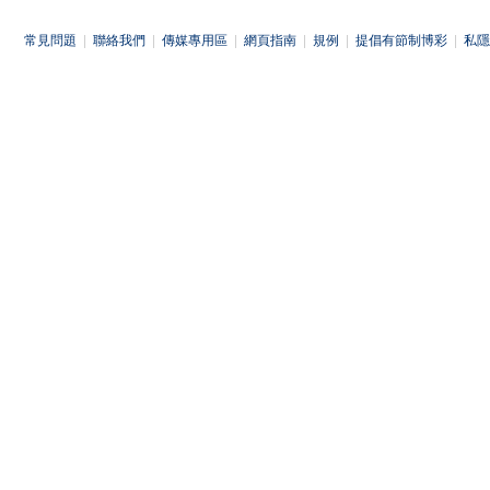
常見問題
|
聯絡我們
|
傳媒專用區
|
網頁指南
|
規例
|
提倡有節制博彩
|
私隱