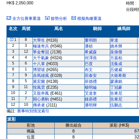
HK$ 2,050,000
時間 :
分段時間
全方位賽事重溫
餘勢分析
模擬鳥瞰重溫
名次
馬號
馬名
騎師
練馬師
1
8
大學生
(H116)
董明朗
韋達
2
3
極速奇兵
(H346)
潘頓
姚本輝
3
12
爭金奪冠
(J138)
希威森
巫偉傑
4
4
大千氣象
(H324)
何澤堯
方嘉柏
5
6
十八掌
(H033)
巴度
沈集成
6
1
博望坡
(H265)
布文
呂健威
7
9
赤馬雄風
(E028)
田泰安
大衛希斯
8
5
展宏圖
(H138)
班德禮
廖康銘
9
11
悅風雲
(E235)
楊明綸
丁冠豪
10
2
又龍串鳳
(E461)
艾道拿
告東尼
11
7
開心勇駒
(H451)
鍾易禮
告東尼
12
10
傳承者
(J111)
潘明輝
伍鵬志
備註:
賽事特別情況索引
派彩
彩池
勝出組合
派彩 (HK$)
8
87
獨贏
8
32
位置