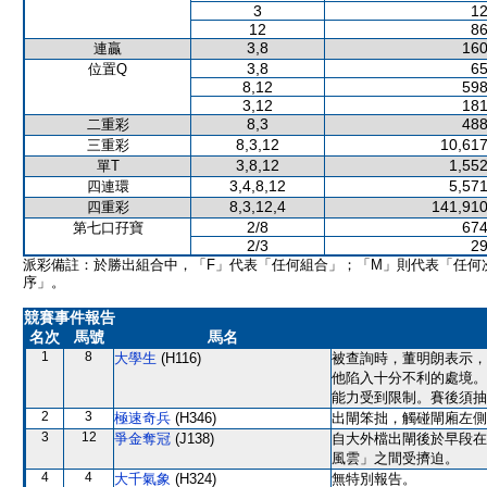
3
12
12
86
3,8
160
連贏
3,8
65
位置Q
8,12
598
3,12
181
8,3
488
二重彩
8,3,12
10,617
三重彩
3,8,12
1,552
單T
3,4,8,12
5,571
四連環
8,3,12,4
141,910
四重彩
2/8
674
第七口孖寶
2/3
29
派彩備註：於勝出組合中，「F」代表「任何組合」；「M」則代表「任何
序」。
競賽事件報告
名次
馬號
馬名
1
8
大學生
(H116)
被查詢時，董明朗表示，
他陷入十分不利的處境。
能力受到限制。賽後須抽
2
3
極速奇兵
(H346)
出閘笨拙，觸碰閘廂左側
3
12
爭金奪冠
(J138)
自大外檔出閘後於早段在
風雲」之間受擠迫。
4
4
大千氣象
(H324)
無特別報告。