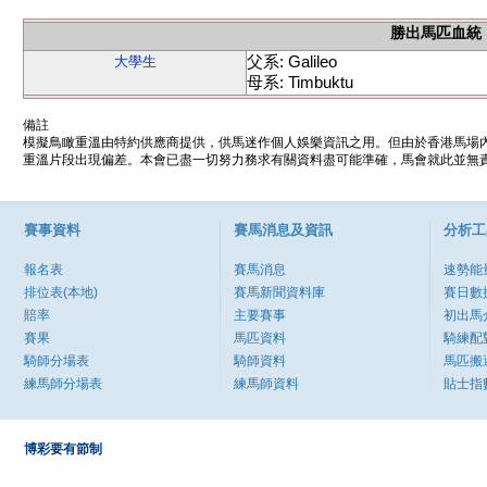
勝出馬匹血統
父系: Galileo
大學生
母系: Timbuktu
備註
模擬鳥瞰重溫由特約供應商提供，供馬迷作個人娛樂資訊之用。但由於香港馬場
重溫片段出現偏差。本會已盡一切努力務求有關資料盡可能準確，馬會就此並無責
賽事資料
賽馬消息及資訊
分析工
報名表
賽馬消息
速勢能
排位表(本地)
賽馬新聞資料庫
賽日數
賠率
主要賽事
初出馬
賽果
馬匹資料
騎練配
騎師分場表
騎師資料
馬匹搬
練馬師分場表
練馬師資料
貼士指
博彩要有節制