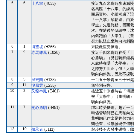
5
6
十八掌
(H033)
接近九百米處時步速減慢
名馬匹「十八掌」的練馬
頭馬資格。小組考慮了證
「十八掌」須勒避。由於
學生」先過終點，因而裁
次。在隨後的研訊中，沈
內斜跑的「大學生」（董
努力以阻止坐騎向內斜跑
6
1
博望坡
(H265)
末段嚴重受擠迫。
7
9
赤馬雄風
(E028)
接近千四米處時在受「十
心勇駒」（見習騎師鍾易
米處時在受「大學生」（
之際努力阻止，但「大學
騎向內斜跑，因此不採取
8
5
展宏圖
(H138)
一百五十米處至五十米處
9
11
悅風雲
(E235)
無特別報告。
10
2
又龍串鳳
(E461)
接近五十米處時在「博望
被「大學生」（董明朗）
騎向內斜跑。
11
7
開心勇駒
(H451)
躍出時受擠迫。趨近一百
時儘管騎師已在馬鞍向左
董明朗已作出足夠努力阻
醫檢查，並無發現任何明
12
10
傳承者
(J111)
起步後不久發生碰撞，繼