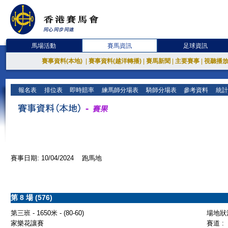
馬場活動
賽馬資訊
足球資訊
賽事資料(本地)
|
賽事資料(越洋轉播)
|
賽馬新聞
|
主要賽事
|
視聽播
報名表
排位表
即時賠率
練馬師分場表
騎師分場表
參考資料
統計
賽事日期: 10/04/2024 跑馬地
第 8 場 (576)
第三班 - 1650米 - (80-60)
場地狀況
家樂花讓賽
賽道 :