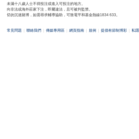
未滿十八歲人士不得投注或進入可投注的地方。
向非法或海外莊家下注，即屬違法，且可被判監禁。
切勿沉迷賭博，如需尋求輔導協助，可致電平和基金熱線1834 633。
常見問題
|
聯絡我們
|
傳媒專用區
|
網頁指南
|
規例
|
提倡有節制博彩
|
私隱