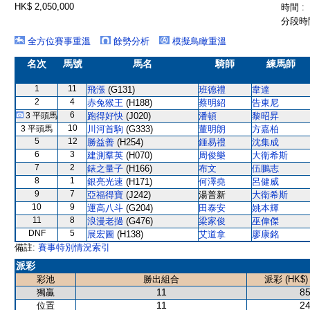
HK$ 2,050,000
時間 :
分段時間
全方位賽事重溫
餘勢分析
模擬鳥瞰重溫
名次
馬號
馬名
騎師
練馬師
1
11
飛漲
(G131)
班德禮
韋達
2
4
赤兔猴王
(H188)
蔡明紹
告東尼
6
3 平頭馬
跑得好快
(J020)
潘頓
黎昭昇
10
3 平頭馬
川河首駒
(G333)
董明朗
方嘉柏
5
12
勝益善
(H254)
鍾易禮
沈集成
6
3
建測羣英
(H070)
周俊樂
大衛希斯
7
2
錶之量子
(H166)
布文
伍鵬志
8
1
銀亮光速
(H171)
何澤堯
呂健威
9
7
亞福得寶
(J242)
湯普新
大衛希斯
10
9
運高八斗
(G204)
田泰安
姚本輝
11
8
浪漫老撾
(G476)
梁家俊
巫偉傑
DNF
5
展宏圖
(H138)
艾道拿
廖康銘
備註:
賽事特別情況索引
派彩
彩池
勝出組合
派彩 (HK$)
11
85
獨贏
11
24
位置