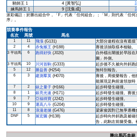
4 [黃智弘]
騎師王 1
9 [沈集成]
練馬師王 1
派彩備註：於勝出組合中，「F」代表「任何組合」；「M」則代表「任何
序」。
競賽事件報告
名次
馬號
馬名
1
11
飛漲
(G131)
大部分途程在沒有遮擋
2
4
赤兔猴王
(H188)
賽後須抽取樣本檢驗。
6
3 平頭馬
跑得好快
(J020)
自外檔出閘後於早段在
圖」外側。
10
3 平頭馬
川河首駒
(G333)
起步後不久被向外斜跑
5
12
勝益善
(H254)
無特別報告。
6
3
建測羣英
(H070)
賽後，周俊樂報告，他
能展現足夠前速領放時
7
2
錶之量子
(H166)
起步時發生碰撞。
8
1
銀亮光速
(H171)
起步時發生碰撞。賽後
9
7
亞福得寶
(J242)
起步時發生碰撞。
10
9
運高八斗
(G204)
起步時發生碰撞。
11
8
浪漫老撾
(G476)
梁家俊因對已無爭逐機
DNF
5
展宏圖
(H138)
起步時向外斜跑及被碰
告，此駒左前腿受傷。
勝出馬匹血統