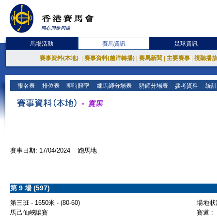
馬場活動
賽馬資訊
足球資訊
賽事資料(本地)
|
賽事資料(越洋轉播)
|
賽馬新聞
|
主要賽事
|
視聽播
報名表
排位表
即時賠率
練馬師分場表
騎師分場表
參考資料
統計
賽事日期: 17/04/2024 跑馬地
第 9 場 (597)
第三班 - 1650米 - (80-60)
場地狀況
馬己仙峽讓賽
賽道 :