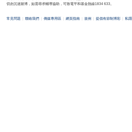
切勿沉迷賭博，如需尋求輔導協助，可致電平和基金熱線1834 633。
常見問題
|
聯絡我們
|
傳媒專用區
|
網頁指南
|
規例
|
提倡有節制博彩
|
私隱