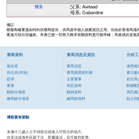
父系: Awtaad
飛漲
母系: Gabardine
備註
模擬鳥瞰重溫由特約供應商提供，供馬迷作個人娛樂資訊之用。但由於香港馬場
重溫片段出現偏差。本會已盡一切努力務求有關資料盡可能準確，馬會就此並無責
賽事資料
賽馬消息及資訊
分析工
報名表
賽馬消息
速勢能
排位表(本地)
賽馬新聞資料庫
賽日數
賠率
主要賽事
初出馬
賽果
馬匹資料
騎練配
騎師分場表
騎師資料
馬匹搬
練馬師分場表
練馬師資料
貼士指
博彩要有節制
未滿十八歲人士不得投注或進入可投注的地方。
向非法或海外莊家下注，即屬違法，且可被判監禁。