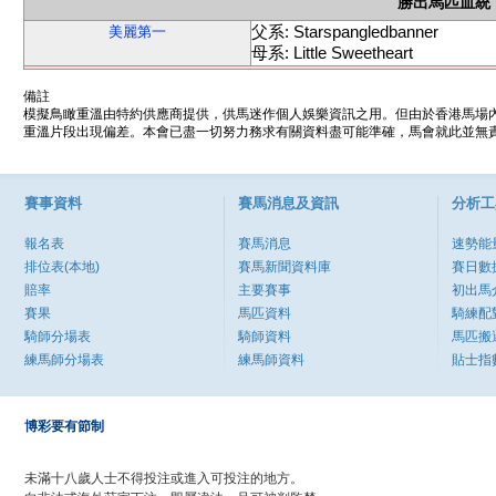
勝出馬匹血統
父系: Starspangledbanner
美麗第一
母系: Little Sweetheart
備註
模擬鳥瞰重溫由特約供應商提供，供馬迷作個人娛樂資訊之用。但由於香港馬場
重溫片段出現偏差。本會已盡一切努力務求有關資料盡可能準確，馬會就此並無責
賽事資料
賽馬消息及資訊
分析工
報名表
賽馬消息
速勢能
排位表(本地)
賽馬新聞資料庫
賽日數
賠率
主要賽事
初出馬
賽果
馬匹資料
騎練配
騎師分場表
騎師資料
馬匹搬
練馬師分場表
練馬師資料
貼士指
博彩要有節制
未滿十八歲人士不得投注或進入可投注的地方。