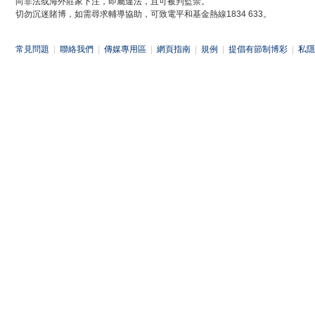
向非法或海外莊家下注，即屬違法，且可被判監禁。
切勿沉迷賭博，如需尋求輔導協助，可致電平和基金熱線1834 633。
常見問題
|
聯絡我們
|
傳媒專用區
|
網頁指南
|
規例
|
提倡有節制博彩
|
私隱