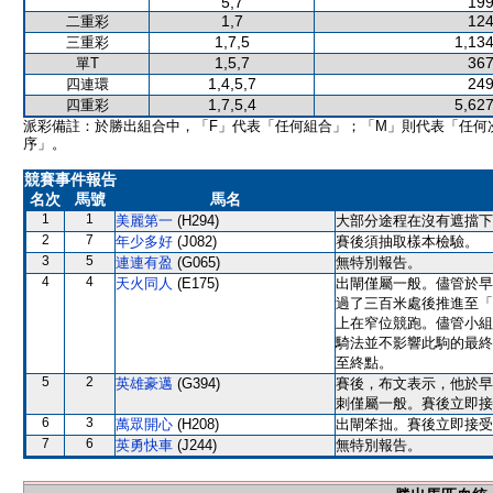
5,7
199
1,7
124
二重彩
1,7,5
1,134
三重彩
1,5,7
367
單T
1,4,5,7
249
四連環
1,7,5,4
5,627
四重彩
派彩備註：於勝出組合中，「F」代表「任何組合」；「M」則代表「任何
序」。
競賽事件報告
名次
馬號
馬名
1
1
美麗第一
(H294)
大部分途程在沒有遮擋下
2
7
年少多好
(J082)
賽後須抽取樣本檢驗。
3
5
連連有盈
(G065)
無特別報告。
4
4
天火同人
(E175)
出閘僅屬一般。儘管於早
過了三百米處後推進至「
上在窄位競跑。儘管小組
騎法並不影響此駒的最終
至終點。
5
2
英雄豪邁
(G394)
賽後，布文表示，他於早
刺僅屬一般。賽後立即接
6
3
萬眾開心
(H208)
出閘笨拙。賽後立即接受
7
6
英勇快車
(J244)
無特別報告。