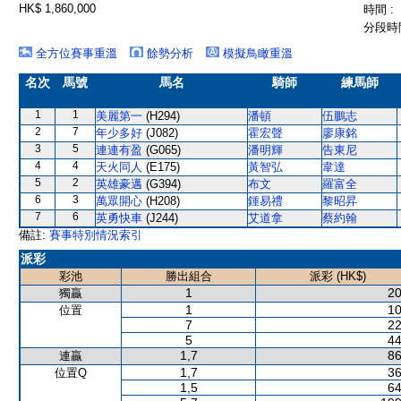
HK$ 1,860,000
時間 :
分段時間
全方位賽事重溫
餘勢分析
模擬鳥瞰重溫
名次
馬號
馬名
騎師
練馬師
1
1
美麗第一
(H294)
潘頓
伍鵬志
2
7
年少多好
(J082)
霍宏聲
廖康銘
3
5
連連有盈
(G065)
潘明輝
告東尼
4
4
天火同人
(E175)
黃智弘
韋達
5
2
英雄豪邁
(G394)
布文
羅富全
6
3
萬眾開心
(H208)
鍾易禮
黎昭昇
7
6
英勇快車
(J244)
艾道拿
蔡約翰
備註:
賽事特別情況索引
派彩
彩池
勝出組合
派彩 (HK$)
1
20
獨贏
1
10
位置
7
22
5
44
1,7
86
連贏
1,7
36
位置Q
1,5
64