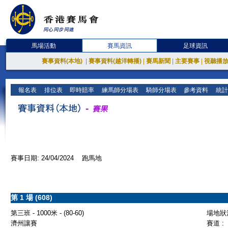
馬場活動
賽馬資訊
足球資訊
賽事資料(本地)
|
賽事資料(越洋轉播)
|
賽馬新聞
|
主要賽事
|
視聽播
報名表
排位表
即時賠率
練馬師分場表
騎師分場表
參考資料
統計
賽事日期: 24/04/2024 跑馬地
第 1 場 (608)
第三班 - 1000米 - (80-60)
場地狀況
濟州讓賽
賽道 :