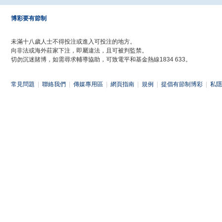
博彩要有節制
未滿十八歲人士不得投注或進入可投注的地方。
向非法或海外莊家下注，即屬違法，且可被判監禁。
切勿沉迷賭博，如需尋求輔導協助，可致電平和基金熱線1834 633。
常見問題
|
聯絡我們
|
傳媒專用區
|
網頁指南
|
規例
|
提倡有節制博彩
|
私隱