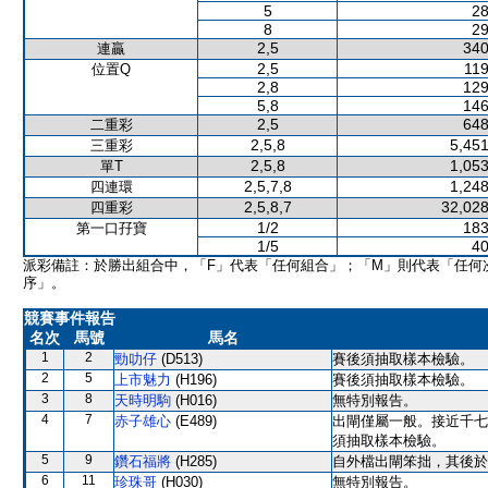
5
28
8
29
2,5
340
連贏
2,5
119
位置Q
2,8
129
5,8
146
2,5
648
二重彩
2,5,8
5,451
三重彩
2,5,8
1,053
單T
2,5,7,8
1,248
四連環
2,5,8,7
32,028
四重彩
1/2
183
第一口孖寶
1/5
40
派彩備註：於勝出組合中，「F」代表「任何組合」；「M」則代表「任何
序」。
競賽事件報告
名次
馬號
馬名
1
2
勁叻仔
(D513)
賽後須抽取樣本檢驗。
2
5
上市魅力
(H196)
賽後須抽取樣本檢驗。
3
8
天時明駒
(H016)
無特別報告。
4
7
赤子雄心
(E489)
出閘僅屬一般。接近千七
須抽取樣本檢驗。
5
9
鑽石福將
(H285)
自外檔出閘笨拙，其後於
6
11
珍珠哥
(H030)
無特別報告。