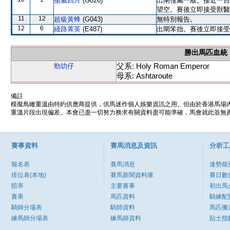
揚威四方
(G026)
出閘僅屬一般。接近一百
望空。賽後立即接受獸醫
11
12
超級黃蜂
(G043)
無特別報告。
12
6
綫路菁英
(E487)
出閘笨拙。賽後立即接受
勝出馬匹血統
父系: Holy Roman Emperor
勁叻仔
母系: Ashtaroute
備註
模擬鳥瞰重溫由特約供應商提供，供馬迷作個人娛樂資訊之用。但由於香港馬場
重溫片段出現偏差。本會已盡一切努力務求有關資料盡可能準確，馬會就此並無責
賽事資料
賽馬消息及資訊
分析工
報名表
賽馬消息
速勢能
排位表(本地)
賽馬新聞資料庫
賽日數
賠率
主要賽事
初出馬
賽果
馬匹資料
騎練配
騎師分場表
騎師資料
馬匹搬
練馬師分場表
練馬師資料
貼士指