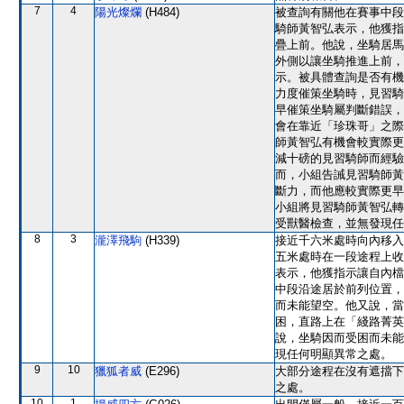
7
4
陽光燦爛
(H484)
被查詢有關他在賽事中段
騎師黃智弘表示，他獲指
疊上前。他說，坐騎居馬
外側以讓坐騎推進上前，
示。被具體查詢是否有機
力度催策坐騎時，見習騎
早催策坐騎屬判斷錯誤，
會在靠近「珍珠哥」之際
師黃智弘有機會較實際更
減十磅的見習騎師而經驗
而，小組告誡見習騎師黃
斷力，而他應較實際更早
小組將見習騎師黃智弘轉
受獸醫檢查，並無發現任
8
3
瀧澤飛駒
(H339)
接近千六米處時向內移入
五米處時在一段途程上收
表示，他獲指示讓自內檔
中段沿途居於前列位置，
而未能望空。他又說，當
困，直路上在「綫路菁英
說，坐騎因而受困而未能
現任何明顯異常之處。
9
10
獵狐者威
(E296)
大部分途程在沒有遮擋下
之處。
10
1