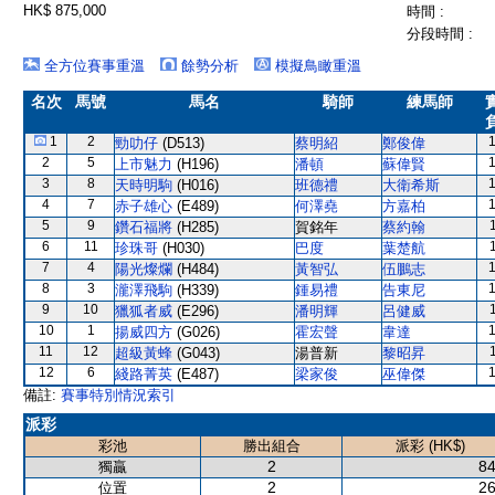
HK$ 875,000
時間 :
分段時間 :
全方位賽事重溫
餘勢分析
模擬鳥瞰重溫
名次
馬號
馬名
騎師
練馬師
1
2
勁叻仔
(D513)
蔡明紹
鄭俊偉
2
5
上市魅力
(H196)
潘頓
蘇偉賢
3
8
天時明駒
(H016)
班德禮
大衛希斯
4
7
赤子雄心
(E489)
何澤堯
方嘉柏
5
9
鑽石福將
(H285)
賀銘年
蔡約翰
6
11
珍珠哥
(H030)
巴度
葉楚航
7
4
陽光燦爛
(H484)
黃智弘
伍鵬志
8
3
瀧澤飛駒
(H339)
鍾易禮
告東尼
9
10
獵狐者威
(E296)
潘明輝
呂健威
10
1
揚威四方
(G026)
霍宏聲
韋達
11
12
超級黃蜂
(G043)
湯普新
黎昭昇
12
6
綫路菁英
(E487)
梁家俊
巫偉傑
備註:
賽事特別情況索引
派彩
彩池
勝出組合
派彩 (HK$)
2
84
獨贏
2
26
位置