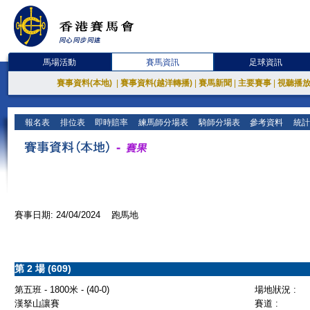
馬場活動
賽馬資訊
足球資訊
賽事資料(本地)
|
賽事資料(越洋轉播)
|
賽馬新聞
|
主要賽事
|
視聽播
報名表
排位表
即時賠率
練馬師分場表
騎師分場表
參考資料
統計
賽事日期: 24/04/2024 跑馬地
第 2 場 (609)
第五班 - 1800米 - (40-0)
場地狀況 :
漢拏山讓賽
賽道 :