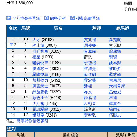
HK$ 1,860,000
時間 :
分段時間
全方位賽事重溫
餘勢分析
模擬鳥瞰重溫
名次
馬號
馬名
騎師
練馬師
1
13
大才
(G192)
艾兆禮
葉楚航
2
2
占士德
(J007)
周俊樂
容天鵬
3
8
同祥和順
(J185)
希威森
廖康銘
4
7
福星
(H239)
薛恩
賀賢
5
6
駿奕快車
(J188)
班德禮
姚本輝
6
4
得道猴王
(J303)
何澤堯
黎昭昇
7
3
星際快車
(J186)
麥道朗
蔡約翰
8
10
加州得力
(G451)
霍宏聲
告東尼
9
5
風雲武士
(J027)
潘頓
大衛希斯
10
1
綠族豐收
(J229)
布文
呂健威
11
14
顏色王子
(E418)
鍾易禮
韋達
12
9
大紅袍
(E445)
巫顯東
羅富全
13
11
電訊驕陽
(J332)
湯普新
徐雨石
14
12
燈胆皇
(J241)
黃智弘
伍鵬志
備註:
賽事特別情況索引
派彩
彩池
勝出組合
派彩 (HK$)