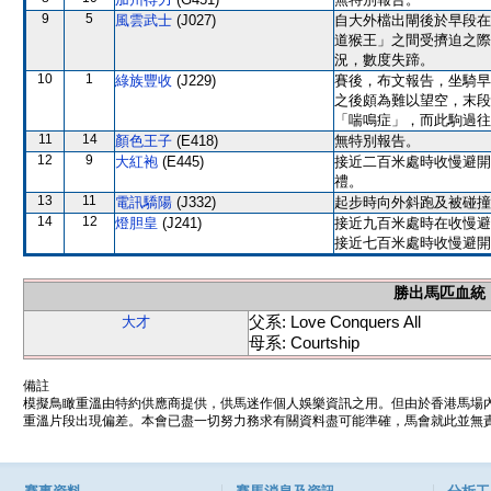
9
5
風雲武士
(J027)
自大外檔出閘後於早段在
道猴王」之間受擠迫之際
況，數度失蹄。
10
1
綠族豐收
(J229)
賽後，布文報告，坐騎早
之後頗為難以望空，末段
「喘鳴症」，而此駒過往
11
14
顏色王子
(E418)
無特別報告。
12
9
大紅袍
(E445)
接近二百米處時收慢避開
禮。
13
11
電訊驕陽
(J332)
起步時向外斜跑及被碰撞
14
12
燈胆皇
(J241)
接近九百米處時在收慢避
接近七百米處時收慢避開
勝出馬匹血統
父系: Love Conquers All
大才
母系: Courtship
備註
模擬鳥瞰重溫由特約供應商提供，供馬迷作個人娛樂資訊之用。但由於香港馬場
重溫片段出現偏差。本會已盡一切努力務求有關資料盡可能準確，馬會就此並無責