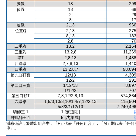
13
299
獨贏
13
68
位置
2
29
8
17
2,13
966
連贏
2,13
275
位置Q
8,13
183
2,8
70
13,2
2,164
二重彩
13,2,8
11,269
三重彩
2,8,13
1,438
單T
2,7,8,13
1,440
四連環
13,2,8,7
58,094
四重彩
12/13
4,309
第九口孖寶
12/2
291
1/12/13
8,897
第二口三寶
1/12/2
707
7,8,12/2,8,13
574,864
第五口孖T
1,5/3,10/3,10/1,4/7,12/2,13
115,504
六環彩
5/3/3/1/12/13
7,240,496
1 [麥道朗]
騎師王 1
5 [沈集成]
練馬師王 1
派彩備註：於勝出組合中，「F」代表「任何組合」；「M」則代表「任何
序」。