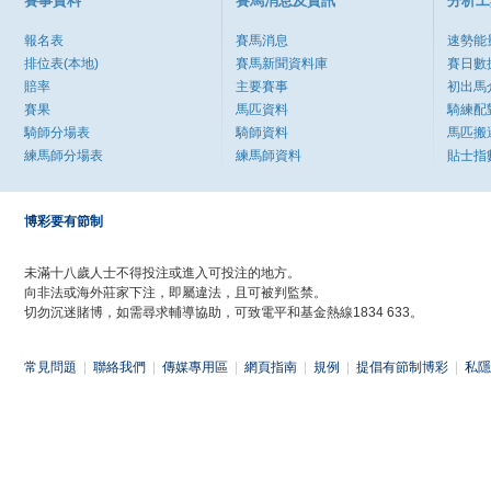
賽事資料
賽馬消息及資訊
分析工
報名表
賽馬消息
速勢能
排位表(本地)
賽馬新聞資料庫
賽日數
賠率
主要賽事
初出馬
賽果
馬匹資料
騎練配
騎師分場表
騎師資料
馬匹搬
練馬師分場表
練馬師資料
貼士指
博彩要有節制
未滿十八歲人士不得投注或進入可投注的地方。
向非法或海外莊家下注，即屬違法，且可被判監禁。
切勿沉迷賭博，如需尋求輔導協助，可致電平和基金熱線1834 633。
常見問題
|
聯絡我們
|
傳媒專用區
|
網頁指南
|
規例
|
提倡有節制博彩
|
私隱