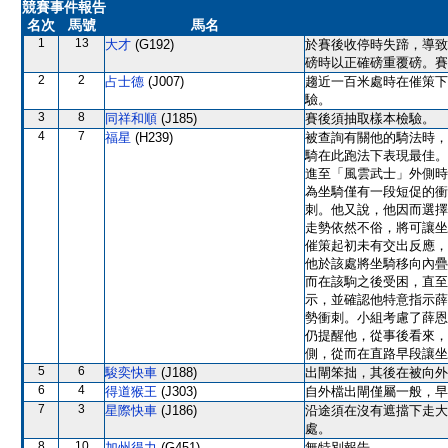
競賽事件報告
名次
馬號
馬名
1
13
大才
(G192)
於賽後收停時失蹄，導致
磅時以正確磅重覆磅。賽
2
2
占士德
(J007)
趨近一百米處時在催策下
驗。
3
8
同祥和順
(J185)
賽後須抽取樣本檢驗。
4
7
福星
(H239)
被查詢有關他的騎法時，
騎在此跑法下表現最佳。
進至「風雲武士」外側時
為坐騎僅有一段短促的衝
刺。他又說，他因而選擇
走勢依然不俗，將可讓坐
催策起初未有交出反應，
他於該處將坐騎移向內疊
而在該駒之後受困，直至
示，並確認他特意指示薛
勢衝刺。小組考慮了薛恩
仍提醒他，從事後看來，
側，從而在直路早段讓坐
5
6
駿奕快車
(J188)
出閘笨拙，其後在被向外
6
4
得道猴王
(J303)
自外檔出閘僅屬一般，早
7
3
星際快車
(J186)
沿途須在沒有遮擋下走大
處。
8
10
加州得力
(G451)
無特別報告。