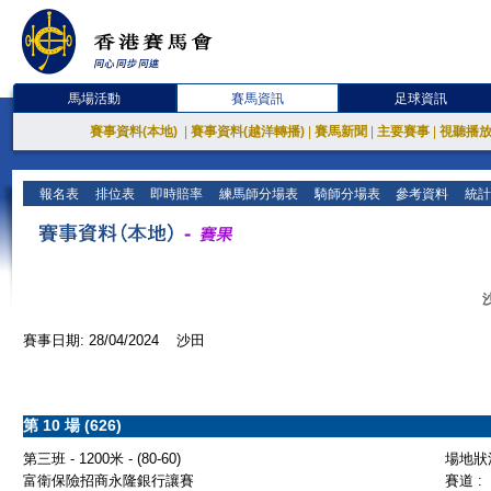
馬場活動
賽馬資訊
足球資訊
賽事資料(本地)
|
賽事資料(越洋轉播)
|
賽馬新聞
|
主要賽事
|
視聽播
報名表
排位表
即時賠率
練馬師分場表
騎師分場表
參考資料
統計
賽事日期: 28/04/2024 沙田
第 10 場 (626)
第三班 - 1200米 - (80-60)
場地狀況
富衛保險招商永隆銀行讓賽
賽道 :