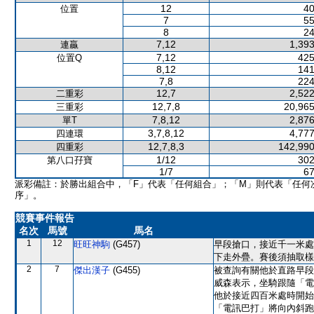
12
40
位置
7
55
8
24
7,12
1,393
連贏
7,12
425
位置Q
8,12
141
7,8
224
12,7
2,522
二重彩
12,7,8
20,965
三重彩
7,8,12
2,876
單T
3,7,8,12
4,777
四連環
12,7,8,3
142,990
四重彩
1/12
302
第八口孖寶
1/7
67
派彩備註：於勝出組合中，「F」代表「任何組合」；「M」則代表「任何
序」。
競賽事件報告
名次
馬號
馬名
1
12
旺旺神駒
(G457)
早段搶口，接近千一米處
下走外疊。賽後須抽取樣
2
7
傑出漢子
(G455)
被查詢有關他於直路早段
威森表示，坐騎跟隨「電
他於接近四百米處時開始
「電訊巴打」將向內斜跑