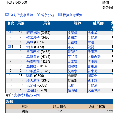
HK$ 2,840,000
時間 :
分段時間
全方位賽事重溫
餘勢分析
模擬鳥瞰重溫
名次
馬號
馬名
騎師
練馬師
1
12
旺旺神駒
(G457)
潘明輝
沈集成
2
7
傑出漢子
(G455)
希威森
呂健威
3
8
馬林
(H078)
班德禮
韋達
4
3
增有
(G173)
布文
賀賢
5
1
電訊巴打
(D482)
黃智弘
徐雨石
6
6
幸運遇見
(H274)
艾兆禮
大衛希斯
7
5
飛鷹翱翔
(H117)
田泰安
伍鵬志
8
9
亞機拉
(H113)
鍾易禮
告東尼
9
2
中華盛景
(E379)
艾道拿
告東尼
10
11
瑪瑙
(G306)
湯普新
羅富全
11
13
步大威猛
(G346)
莫萊斯
姚本輝
12
10
巴閉哥
(G335)
巴度
呂健威
13
4
佳運財
(E269)
楊明綸
大衛希斯
備註:
賽事特別情況索引
派彩
彩池
勝出組合
派彩 (HK$)
12
123
獨贏