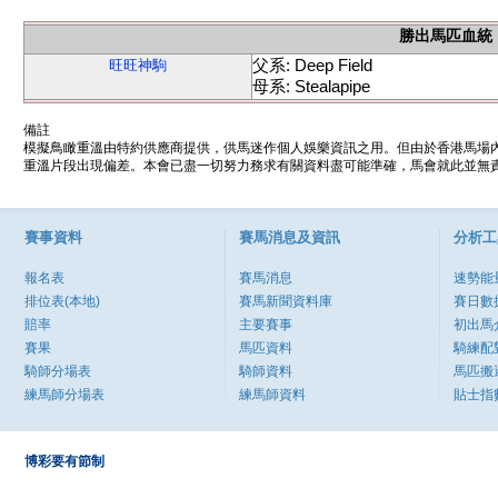
勝出馬匹血統
父系: Deep Field
旺旺神駒
母系: Stealapipe
備註
模擬鳥瞰重溫由特約供應商提供，供馬迷作個人娛樂資訊之用。但由於香港馬場
重溫片段出現偏差。本會已盡一切努力務求有關資料盡可能準確，馬會就此並無責
賽事資料
賽馬消息及資訊
分析工
報名表
賽馬消息
速勢能
排位表(本地)
賽馬新聞資料庫
賽日數
賠率
主要賽事
初出馬
賽果
馬匹資料
騎練配
騎師分場表
騎師資料
馬匹搬
練馬師分場表
練馬師資料
貼士指
博彩要有節制