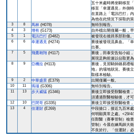
五十米處時將坐騎移至「
移至「幸運遇見」外側時
在直路上「電訊巴打」內
為他在此情況下採取的策
3
8
馬林
(H078)
無特別報告。
4
3
增有
(G173)
自外檔出閘僅屬一般，早
5
1
電訊巴打
(D482)
被發現右後蹄系部割傷。
6
6
幸運遇見
(H274)
賽後被發現流鼻血。「幸
出賽。
7
5
飛鷹翱翔
(H117)
賽後，田泰安告知小組，
展現足夠前速以佔取更為
8
9
亞機拉
(H113)
賽後，見習騎師鍾易禮報
地」的場地狀況。賽後立
取樣本檢驗。
9
2
中華盛景
(E379)
出閘僅屬一般。
10
11
瑪瑙
(G306)
無特別報告。
11
13
步大威猛
(G346)
賽後立即接受獸醫檢查，
須通過獸醫檢驗後，才可
12
10
巴閉哥
(G335)
賽後立即接受獸醫檢查，
13
4
佳運財
(E269)
中段搶口，接近九百米處
何明顯異常之處。<29/
任獸醫（賽事管制）檢查
管制）今晨在練馬師大衛
不良於行。「佳運財」必