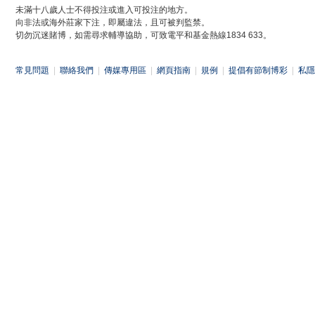
未滿十八歲人士不得投注或進入可投注的地方。
向非法或海外莊家下注，即屬違法，且可被判監禁。
切勿沉迷賭博，如需尋求輔導協助，可致電平和基金熱線1834 633。
常見問題
|
聯絡我們
|
傳媒專用區
|
網頁指南
|
規例
|
提倡有節制博彩
|
私隱