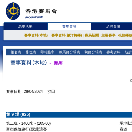
馬場活動
賽馬資訊
足球資訊
賽事資料(本地)
|
賽事資料(越洋轉播)
|
賽馬新聞
|
主要賽事
|
視聽播
報名表
排位表
即時賠率
練馬師分場表
騎師分場表
參考資料
統計
賽事日期: 28/04/2024 沙田
第 9 場 (625)
第二班 - 1400米 - (105-80)
場地狀況
富衛保險建行(亞洲)讓賽
賽道 :