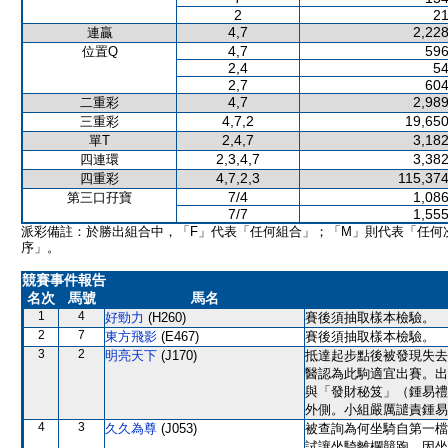
2
21
4,7
2,228
連贏
4,7
596
位置Q
2,4
54
2,7
604
4,7
2,989
二重彩
4,7,2
19,650
三重彩
2,4,7
3,182
單T
2,3,4,7
3,382
四連環
4,7,2,3
115,374
四重彩
7/4
1,086
第三口孖寶
7/7
1,555
派彩備註：於勝出組合中，「F」代表「任何組合」；「M」則代表「任何
序」。
競賽事件報告
名次
馬號
馬名
1
4
好勁力
(H260)
賽後須抽取樣本檢驗。
2
7
東方飛影
(E467)
賽後須抽取樣本檢驗。
3
2
明亮天下
(J170)
抵達起步點後被發現失去
醫認為此駒適宜出賽。出
與「發財秘笈」（鍾易禮
外側。小組嚴厲譴責鍾易
4
3
久久為尊
(J053)
被查詢為何坐騎自第一檔
試讓坐騎離欄競跑，因坐