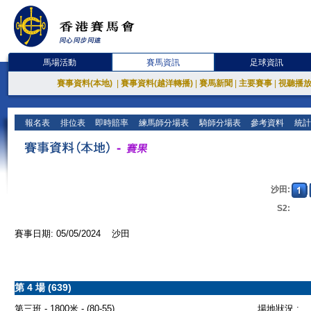
馬場活動
賽馬資訊
足球資訊
賽事資料(本地)
|
賽事資料(越洋轉播)
|
賽馬新聞
|
主要賽事
|
視聽播
報名表
排位表
即時賠率
練馬師分場表
騎師分場表
參考資料
統計
沙田:
S2:
賽事日期: 05/05/2024 沙田
第 4 場 (639)
第三班 - 1800米 - (80-55)
場地狀況 :