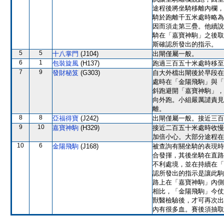
途程後將坐騎移離內欄，
騎於跑離千五米處時略為
因而須走第三疊。他續說
騎在「嘉寶神駒」之後取
斯確認所發出的指示。
5
5
十八掌門
(J104)
出閘僅屬一般。
6
1
包裝旋風
(H137)
跑過三百五十米處時移至
7
9
發財秘笈
(G303)
自大外檔出閘後於早段在
處時在「金陽飛駒」與「
斜跑避開「嘉寶神駒」，
向外跑。小組嚴厲譴責見
離。
8
8
亞福得寶
(J242)
出閘僅屬一般。接近三百
9
10
嘉寶神駒
(H329)
接近二百五十米處時收慢
加倍小心。大部分途程在
10
6
金陽飛駒
(J168)
被查詢有關坐騎的表現時
合發揮，其後坐騎在直路
不利處境，並在持續在「
認所發出的指示是讓此駒
路上在「嘉寶神駒」內側
相比，「金陽飛駒」今仗
獸醫檢驗後，才可再次出
內有很多血。賽後須抽取