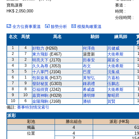
寶島讓賽
賽道 :
HK$ 2,050,000
時間 :
分段時間 :
全方位賽事重溫
餘勢分析
模擬鳥瞰重溫
名次
馬號
馬名
騎師
練馬師
1
4
好勁力
(H260)
何澤堯
呂健威
2
7
東方飛影
(E467)
湯普新
大衛希斯
3
2
明亮天下
(J170)
田泰安
羅富全
4
3
久久為尊
(J053)
布文
大衛希斯
5
5
十八掌門
(J104)
巴度
沈集成
6
1
包裝旋風
(H137)
黃智弘
方嘉柏
7
9
發財秘笈
(G303)
鍾易禮
伍鵬志
8
8
亞福得寶
(J242)
希威森
大衛希斯
9
10
嘉寶神駒
(H329)
潘明輝
黎昭昇
10
6
金陽飛駒
(J168)
潘頓
賀賢
備註:
賽事特別情況索引
派彩
彩池
勝出組合
派彩 (HK$)
4
61
獨贏
4
19
位置
7
154