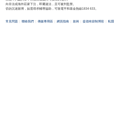
向非法或海外莊家下注，即屬違法，且可被判監禁。
切勿沉迷賭博，如需尋求輔導協助，可致電平和基金熱線1834 633。
常見問題
|
聯絡我們
|
傳媒專用區
|
網頁指南
|
規例
|
提倡有節制博彩
|
私隱