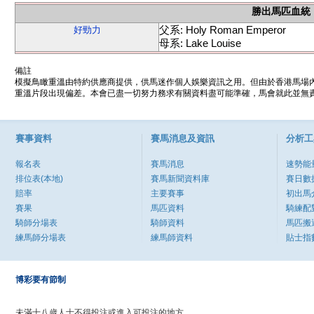
勝出馬匹血統
父系: Holy Roman Emperor
好勁力
母系: Lake Louise
備註
模擬鳥瞰重溫由特約供應商提供，供馬迷作個人娛樂資訊之用。但由於香港馬場
重溫片段出現偏差。本會已盡一切努力務求有關資料盡可能準確，馬會就此並無責
賽事資料
賽馬消息及資訊
分析工
報名表
賽馬消息
速勢能
排位表(本地)
賽馬新聞資料庫
賽日數
賠率
主要賽事
初出馬
賽果
馬匹資料
騎練配
騎師分場表
騎師資料
馬匹搬
練馬師分場表
練馬師資料
貼士指
博彩要有節制
未滿十八歲人士不得投注或進入可投注的地方。