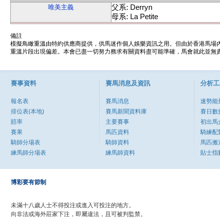
父系: Derryn
唯美主義
母系: La Petite
備註
模擬鳥瞰重溫由特約供應商提供，供馬迷作個人娛樂資訊之用。但由於香港馬場
重溫片段出現偏差。本會已盡一切努力務求有關資料盡可能準確，馬會就此並無責
賽事資料
賽馬消息及資訊
分析工
報名表
賽馬消息
速勢能
排位表(本地)
賽馬新聞資料庫
賽日數
賠率
主要賽事
初出馬
賽果
馬匹資料
騎練配
騎師分場表
騎師資料
馬匹搬
練馬師分場表
練馬師資料
貼士指
博彩要有節制
未滿十八歲人士不得投注或進入可投注的地方。
向非法或海外莊家下注，即屬違法，且可被判監禁。