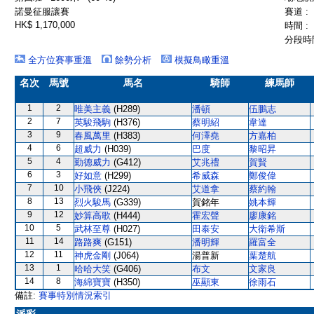
諾曼征服讓賽
賽道 :
HK$ 1,170,000
時間 :
分段時間
全方位賽事重溫
餘勢分析
模擬鳥瞰重溫
名次
馬號
馬名
騎師
練馬師
1
2
唯美主義
(H289)
潘頓
伍鵬志
2
7
英駿飛駒
(H376)
蔡明紹
韋達
3
9
春風萬里
(H383)
何澤堯
方嘉柏
4
6
超威力
(H039)
巴度
黎昭昇
5
4
勤德威力
(G412)
艾兆禮
賀賢
6
3
好如意
(H299)
希威森
鄭俊偉
7
10
小飛俠
(J224)
艾道拿
蔡約翰
8
13
烈火駿馬
(G339)
賀銘年
姚本輝
9
12
妙算高歌
(H444)
霍宏聲
廖康銘
10
5
武林至尊
(H027)
田泰安
大衛希斯
11
14
路路爽
(G151)
潘明輝
羅富全
12
11
神虎金剛
(J064)
湯普新
葉楚航
13
1
哈哈大笑
(G406)
布文
文家良
14
8
海綿寶寶
(H350)
巫顯東
徐雨石
備註:
賽事特別情況索引