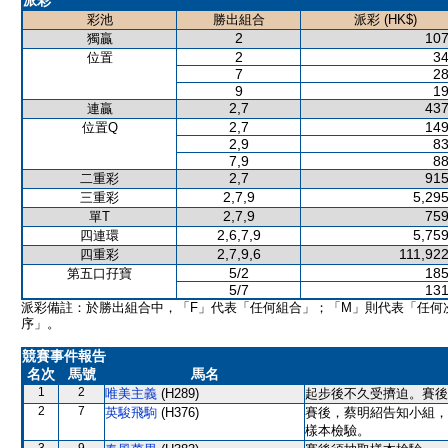
派彩
彩池
勝出組合
派彩 (HK$)
2
107
獨贏
2
34
位置
7
28
9
19
2,7
437
連贏
2,7
149
位置Q
2,9
83
7,9
88
2,7
915
二重彩
2,7,9
5,295
三重彩
2,7,9
759
單T
2,6,7,9
5,759
四連環
2,7,9,6
111,922
四重彩
5/2
185
第五口孖寶
5/7
131
派彩備註：於勝出組合中，「F」代表「任何組合」；「M」則代表「任何
序」。
競賽事件報告
名次
馬號
馬名
1
2
唯美主義
(H289)
起步後不久受擠迫。賽後
2
7
英駿飛駒
(H376)
賽後，蔡明紹告知小組，
樣本檢驗。