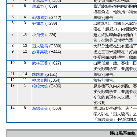
3
9
春風萬里
(H383)
賽後須抽取樣本檢驗。
4
6
超威力
(H039)
趨近終點時在向內斜跑的
增程角逐，他獲指示讓坐
5
4
勤德威力
(G412)
無特別報告。
6
3
好如意
(H299)
出閘笨拙。自四百米處起
段在「超威力」內側受緊
7
10
小飛俠
(J224)
趨近終點時向著內側的「
告，坐騎是日增程角逐，
8
13
烈火駿馬
(G339)
大部分途程在沒有遮擋下
9
12
妙算高歌
(H444)
接近三百米處時在「好如
後受困而未能望空，繼而
10
5
武林至尊
(H027)
出閘僅屬一般。賽後，田
接受獸醫檢查，並無發現
11
14
路路爽
(G151)
無特別報告。
12
11
神虎金剛
(J064)
無特別報告。
13
1
哈哈大笑
(G406)
起步後不久向外斜跑。賽
接受獸醫檢查，並無發現
今仗的表現令人失望。「
次出賽。
14
8
海綿寶寶
(H350)
躍出時發生碰撞。過了一
移入以在「烈火駿馬」之
「海綿寶寶」必須試閘及
勝出馬匹血統