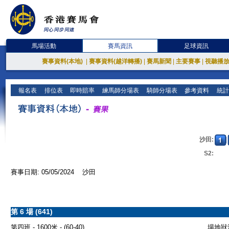
馬場活動
賽馬資訊
足球資訊
賽事資料(本地)
|
賽事資料(越洋轉播)
|
賽馬新聞
|
主要賽事
|
視聽播
報名表
排位表
即時賠率
練馬師分場表
騎師分場表
參考資料
統計
沙田:
S2:
賽事日期: 05/05/2024 沙田
第 6 場 (641)
第四班 - 1600米 - (60-40)
場地狀況