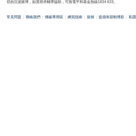
切勿沉迷賭博，如需尋求輔導協助，可致電平和基金熱線1834 633。
常見問題
|
聯絡我們
|
傳媒專用區
|
網頁指南
|
規例
|
提倡有節制博彩
|
私隱