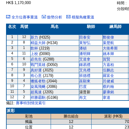
HK$ 1,170,000
時間 :
分段時間
全方位賽事重溫
餘勢分析
模擬鳥瞰重溫
名次
馬號
馬名
騎師
練馬師
1
12
新力
(H325)
田泰安
鄭俊偉
2
8
精益大師
(H134)
黃智弘
葉楚航
3
1
飲杯
(J219)
潘頓
大衛希斯
4
11
上校
(D090)
潘明輝
姚本輝
5
6
必先生
(G288)
艾道拿
賀賢
6
10
戰鬥英雄
(D050)
鍾易禮
方嘉柏
7
9
真好運
(J025)
艾兆禮
伍鵬志
8
3
有心意
(J179)
班德禮
羅富全
9
4
獵狐者勁
(J044)
巫顯東
呂健威
10
7
旋風飛颺
(J086)
巴度
蔡約翰
11
5
超風速
(J205)
湯普新
廖康銘
12
2
祥勝霸駒
(G196)
布文
韋達
備註:
賽事特別情況索引
派彩
彩池
勝出組合
派彩 (HK$)
12
70
獨贏
12
23
位置