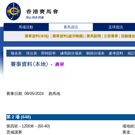
馬場活動
賽馬資訊
足球資訊
賽事資料(本地)
|
賽事資料(越洋轉播)
|
賽馬新聞
|
主要賽事
|
視聽播
報名表
排位表
即時賠率
練馬師分場表
騎師分場表
參考資料
統計
賽事日期: 08/05/2024 跑馬地
第 2 場 (648)
第四班 - 1200米 - (60-40)
場地狀況
雲咸讓賽
賽道 :