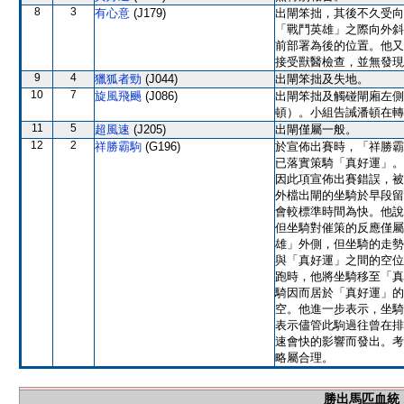
8
3
有心意
(J179)
出閘笨拙，其後不久受向
「戰鬥英雄」之際向外斜
前部署為後的位置。他又
接受獸醫檢查，並無發現
9
4
獵狐者勁
(J044)
出閘笨拙及失地。
10
7
旋風飛颺
(J086)
出閘笨拙及觸碰閘廂左側
頓）。小組告誡潘頓在轉
11
5
超風速
(J205)
出閘僅屬一般。
12
2
祥勝霸駒
(G196)
於宣佈出賽時，「祥勝霸
已落實策騎「真好運」。
因此項宣佈出賽錯誤，被
外檔出閘的坐騎於早段留
會較標準時間為快。他說
但坐騎對催策的反應僅屬
雄」外側，但坐騎的走勢
與「真好運」之間的空位
跑時，他將坐騎移至「真
騎因而居於「真好運」的
空。他進一步表示，坐騎
表示儘管此駒過往曾在排
速會快的影響而發出。考
略屬合理。
勝出馬匹血統