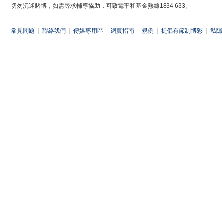
切勿沉迷賭博，如需尋求輔導協助，可致電平和基金熱線1834 633。
常見問題
|
聯絡我們
|
傳媒專用區
|
網頁指南
|
規例
|
提倡有節制博彩
|
私隱