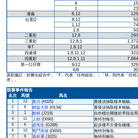
8
15
1
23
8,12
125
連贏
8,12
50
位置Q
1,12
74
1,8
50
12,8
293
二重彩
12,8,1
1,372
三重彩
1,8,12
216
單T
1,8,11,12
322
四連環
12,8,1,11
7,884
四重彩
6/12
326
第一口孖寶
6/8
30
派彩備註：於勝出組合中，「F」代表「任何組合」；「M」則代表「任何
序」。
競賽事件報告
名次
馬號
馬名
1
12
新力
(H325)
賽後須抽取樣本檢驗。
2
8
精益大師
(H134)
賽後須抽取樣本檢驗。
3
1
飲杯
(J219)
自外檔出閘後於早段在馬
4
11
上校
(D090)
無特別報告。
5
6
必先生
(G288)
起步後不久發生碰撞。
6
10
戰鬥英雄
(D050)
無特別報告。
7
9
真好運
(J025)
無特別報告。