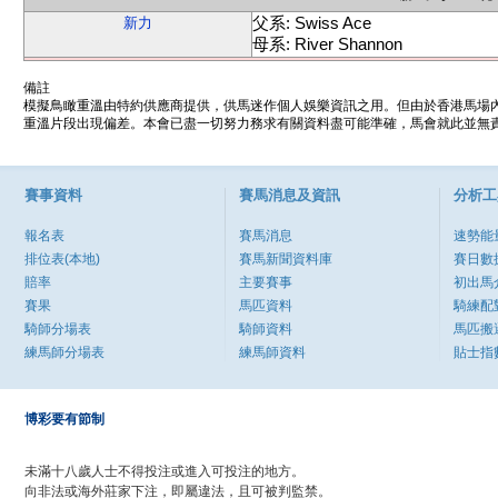
父系: Swiss Ace
新力
母系: River Shannon
備註
模擬鳥瞰重溫由特約供應商提供，供馬迷作個人娛樂資訊之用。但由於香港馬場
重溫片段出現偏差。本會已盡一切努力務求有關資料盡可能準確，馬會就此並無責
賽事資料
賽馬消息及資訊
分析工
報名表
賽馬消息
速勢能
排位表(本地)
賽馬新聞資料庫
賽日數
賠率
主要賽事
初出馬
賽果
馬匹資料
騎練配
騎師分場表
騎師資料
馬匹搬
練馬師分場表
練馬師資料
貼士指
博彩要有節制
未滿十八歲人士不得投注或進入可投注的地方。
向非法或海外莊家下注，即屬違法，且可被判監禁。