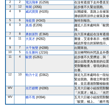
2
2
電訊飛車
(G259)
在沒有遮擋下走外疊直至
3
12
隼閣
(J056)
起步後不久緊迫競跑。
4
9
威武寶寶
(H105)
出閘緩慢。直路上在催策
潘頓因而須停止催策及修
5
6
海藍寶
(H343)
無特別報告。
6
3
真感
(E209)
趨近八百米處時與「駿寶
撞。
7
8
勇創派對
(E368)
自六百米處起在沒有遮擋
8
11
大英才
(H282)
賽後，艾道拿表示，他獲
確認所發出的策騎指示。
9
7
大千無雙
(H288)
出閘笨拙。
10
5
生生勝利
(J216)
首次轉彎時外閃及走外疊
11
4
駿寶
(G261)
起步後不久受擠迫，與「
速以佔取更為靠前的位置
受獸醫檢查，發現此駒左
出賽。
12
10
勁力十足
(D362)
接近九百米處時在一段短
緊迫競跑。賽後立即接受
格，並且通過獸醫檢驗後
WV
光芒廻嚮
(H280)
五月六日被小組按照獸醫
「大英才」補上。「光芒
WV
糖不甩
(H394)
五月六日被小組按照獸醫
「駿寶」補上。「糖不甩