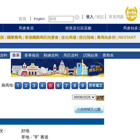
登入
/
登記
常見問題
首頁
English
馬會會員
慈善及社區貢獻
馬會知多
放區
|
國際賽馬
|
香港國際馬匹拍賣會
|
從化馬場
|
投注指南
|
賽馬知多些
|
RESTART
資料
賽果
賽事報告
騎練資料
馬匹資料
試閘結果
賽期表
跑馬地:
 :
好地
草地 - "B" 賽道