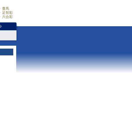
賽馬
足智彩
六合彩
少