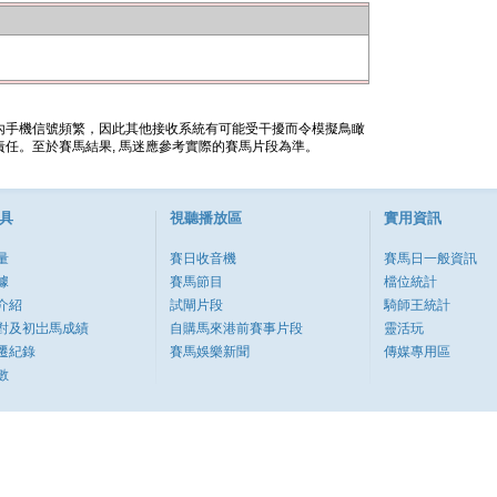
內手機信號頻繁，因此其他接收系統有可能受干擾而令模擬鳥瞰
任。至於賽馬結果, 馬迷應參考實際的賽馬片段為準。
具
視聽播放區
實用資訊
量
賽日收音機
賽馬日一般資訊
據
賽馬節目
檔位統計
介紹
試閘片段
騎師王統計
對及初岀馬成績
自購馬來港前賽事片段
靈活玩
遷紀錄
賽馬娛樂新聞
傳媒專用區
數