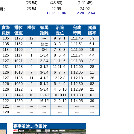
(23.54)
(46.53)
(1:11.45)
23.54
22.99
24.92
 :
11.13 11.86
12.28 12.64
實際
排位
檔位
頭馬
沿途
完成
獨贏
負磅
體重
距離
走位
時間
賠率
135
1176
12
---
9
9
1
1:11.45
3.9
135
1152
6
3
3
2
1:11.51
6.1
頸位
118
1109
4
3/4
7
8
3
1:11.59
19
125
1117
1
1-3/4
8
6
4
1:11.74
4.4
127
1021
3
2-3/4
1
1
5
1:11.88
3.9
131
1228
9
3-1/2
11
11
6
1:12.00
28
126
1013
7
3-3/4
6
7
7
1:12.05
11
127
1135
11
4-1/2
12
12
8
1:12.18
28
126
1050
2
5-1/4
5
4
9
1:12.30
82
126
1122
8
5-3/4
4
5
10
1:12.39
21
131
1149
10
11-1/2
10
10
11
1:13.30
61
122
1259
5
16-1/4
2
2
12
1:14.05
39
121
---
---
---
---
---
---
129
---
---
---
---
---
---
賽事沿途走位圖片