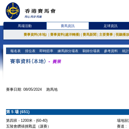
馬場活動
賽馬資訊
足球資訊
賽事資料(本地)
|
賽事資料(越洋轉播)
|
賽馬新聞
|
主要賽事
|
視聽播
報名表
排位表
即時賠率
練馬師分場表
騎師分場表
參考資料
統計
賽事日期: 08/05/2024 跑馬地
第 5 場 (651)
第四班 - 1200米 - (60-40)
場地狀況
五陵會鑽禧挑戰盃（讓賽）
賽道 :