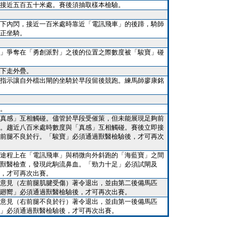
接近五百五十米處。賽後須抽取樣本檢驗。
下內閃，接近一百米處時靠近「電訊飛車」的後蹄，騎師
正坐騎。
」爭奪在「勇創派對」之後的位置之際數度被「駿寶」碰
下走外疊。
指示讓自外檔出閘的坐騎於早段留後競跑。練馬師廖康銘
。
真感」互相觸碰。儘管於早段受催策，但未能展現足夠前
。趨近八百米處時數度與「真感」互相觸碰。賽後立即接
前腿不良於行。「駿寶」必須通過獸醫檢驗後，才可再次
途程上在「電訊飛車」與稍微向外斜跑的「海藍寶」之間
獸醫檢查，發現此駒流鼻血。「勁力十足」必須試閘及
，才可再次出賽。
意見（左前腿肌腱受傷）著令退出，並由第二後備馬匹
廻嚮」必須通過獸醫檢驗後，才可再次出賽。
意見（右前腿不良於行）著令退出，並由第一後備馬匹
」必須通過獸醫檢驗後，才可再次出賽。