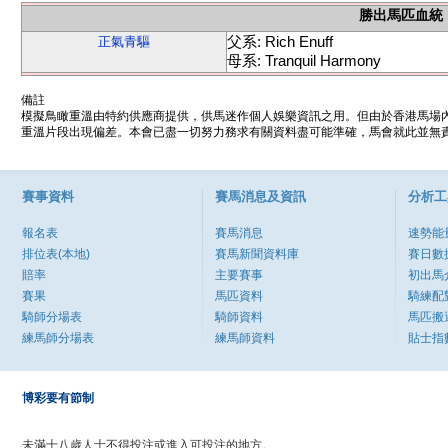
勝出馬匹血統
父系: Rich Enuff
正氣青驅
母系: Tranquil Harmony
備註
模擬鳥瞰重溫由特約供應商提供，供馬迷作個人娛樂資訊之用。但由於香港馬場
重溫片段出現偏差。本會已盡一切努力務求有關資料盡可能準確，馬會就此並無責
賽事資料
賽馬消息及資訊
分析工
報名表
賽馬消息
速勢能
排位表(本地)
賽馬新聞資料庫
賽日數
賠率
主要賽事
初出馬
賽果
馬匹資料
騎練配
騎師分場表
騎師資料
馬匹搬
練馬師分場表
練馬師資料
貼士指
博彩要有節制
未滿十八歲人士不得投注或進入可投注的地方。