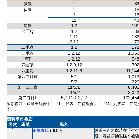
1
39
獨贏
1
15
位置
2
18
12
49
1,2
101
連贏
1,2
38
位置Q
1,12
136
2,12
172
1,2
172
二重彩
1,2,12
1,956
三重彩
1,2,12
548
單T
1,2,9,12
702
四連環
1,2,12,9
11,144
四重彩
5/1
1,013
第四口孖寶
5/2
220
11/5/1
8,401
第一口三寶
11/5/2
2,042
5,7,11/1,2,12
102,454
第二口孖T
派彩備註：於勝出組合中，「F」代表「任何組合」；「M」則代表「任何
序」。
競賽事件報告
名次
馬號
馬名
1
1
正氣青驅
(H059)
趨近三百米處時在「生生
避。賽後須抽取樣本檢驗