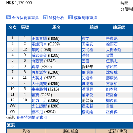
HK$ 1,170,000
時間 :
分段時間
全方位賽事重溫
餘勢分析
模擬鳥瞰重溫
名次
馬號
馬名
騎師
練馬師
1
1
正氣青驅
(H059)
布文
告東尼
2
2
電訊飛車
(G259)
田泰安
徐雨石
3
12
隼閣
(J056)
艾兆禮
大衛希斯
4
9
威武寶寶
(H105)
潘頓
賀賢
5
6
海藍寶
(H343)
巴度
伍鵬志
6
3
真感
(E209)
賀銘年
黎昭昇
7
8
勇創派對
(E368)
董明朗
沈集成
8
11
大英才
(H282)
艾道拿
廖康銘
9
7
大千無雙
(H288)
班德禮
方嘉柏
10
5
生生勝利
(J216)
潘明輝
姚本輝
11
4
駿寶
(G261)
梁家俊
羅富全
12
10
勁力十足
(D362)
湯普新
鄭俊偉
WV
光芒廻嚮
(H280)
霍宏聲
韋達
WV
糖不甩
(H394)
楊明綸
巫偉傑
備註:
賽事特別情況索引
派彩
彩池
勝出組合
派彩 (HK$)