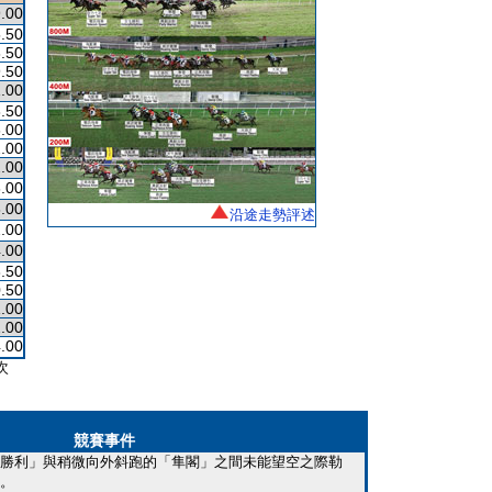
.00
.50
.50
.50
.00
.50
.00
.00
.00
.00
.00
沿途走勢評述
.00
.00
.50
.50
.00
.00
.00
次
競賽事件
勝利」與稍微向外斜跑的「隼閣」之間未能望空之際勒
。