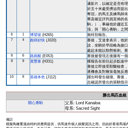
邏影片，以確定是否有理
於五十米處受擠迫而提出
奪冠」的馬主及練馬師未
畢及確定評判員宣佈的名
駒」），事緣他於趨近五
漲」與「開心勇駒」之間
6
1
博望坡
(H265)
無特別報告。
7
4
跑得好快
(J020)
賽後，艾道拿表示，他於
說，坐騎於早段略為搶口
處起未能以勁勢衝刺。賽
8
6
路路醒
(E053)
賽後被發現左後腿有一個
9
9
賞豐泰
(H331)
獲報告在前往起步點途中
賽後立即接受獸醫檢查，
逐機會及對鞭策毫無反應
10
8
英雄本色
(J112)
躍出時發生碰撞。賽後，
志確認所發出的策騎指示
勝出馬匹血統
父系: Lord Kanaloa
開心勇駒
母系: Sacred Sight
備註
模擬鳥瞰重溫由特約供應商提供，供馬迷作個人娛樂資訊之用。但由於香港馬場