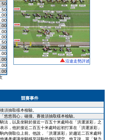
.50
.50
.00
.00
.00
.00
.00
.50
.00
.00
.00
沿途走勢評述
.00
.00
次
競賽事件
後須抽取樣本檢驗。
「悠悠我心」碰撞。賽後須抽取樣本檢驗。
騎法，以及坐騎於接近一百五十米處時在「洪運派彩」之
表示，他於接近二百五十米處時起初打算在「洪運派彩」
駒內側取位上前。他說，「洪運派彩」於趨近二百米處時
他遂考慮讓坐騎移至該駒外側以望空。他又說，當「魅力