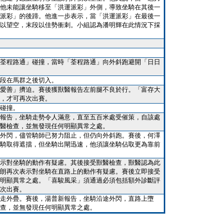
他未能讓坐騎移至「洪運派彩」外側，導致坐騎在其後一
派彩」的後蹄。他進一步表示，當「洪運派彩」在最後一
以望空，末段以佳勢衝刺。小組認為潘明輝在此情況下採
荃程路通」碰撞，當時「荃程路通」向外斜跑避開「日日
段在馬群之後切入。
愛善」擠迫。賽後獲獸醫報告左前腿不良於行。「富存大
，才可再次出賽。
碰撞。
報告，坐騎走勢令人滿意，直至五百米處受催策，自該處
醫檢查，並無發現任何明顯異常之處。
外閃，儘管騎師已努力阻止，但仍向外斜跑。賽後，何澤
騎取得遮擋，但坐騎出閘迅速，他須讓坐騎佔取更為靠前
示對坐騎的動作有疑慮。其後接受獸醫檢查，獸醫認為此
朗再次表示對坐騎在直路上的動作有疑慮。賽後立即接受
明顯異常之處。「喜駿風采」須通過必須包括額外診斷評
次出賽。
走外疊。賽後，湯普新報告，坐騎沿途外閃，直路上墮
查，並無發現任何明顯異常之處。