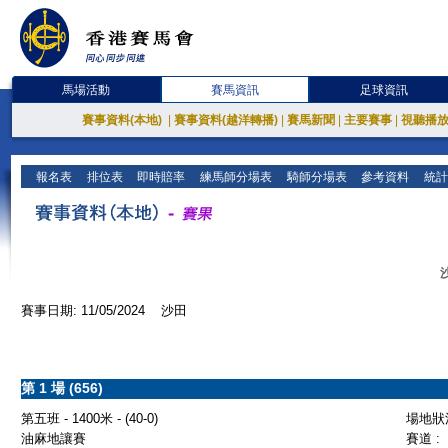
馬場活動
賽馬資訊
足球資訊
賽事資料(本地)
|
賽事資料(越洋轉播)
|
賽馬新聞
|
主要賽事
|
視聽播
報名表
排位表
即時賠率
練馬師分場表
騎師分場表
參考資料
統計
賽事日期: 11/05/2024 沙田
第 1 場 (656)
第五班 - 1400米 - (40-0)
場地狀況
油麻地讓賽
賽道 :