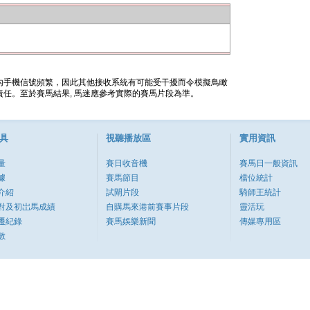
內手機信號頻繁，因此其他接收系統有可能受干擾而令模擬鳥瞰
任。至於賽馬結果, 馬迷應參考實際的賽馬片段為準。
具
視聽播放區
實用資訊
量
賽日收音機
賽馬日一般資訊
據
賽馬節目
檔位統計
介紹
試閘片段
騎師王統計
對及初岀馬成績
自購馬來港前賽事片段
靈活玩
遷紀錄
賽馬娛樂新聞
傳媒專用區
數