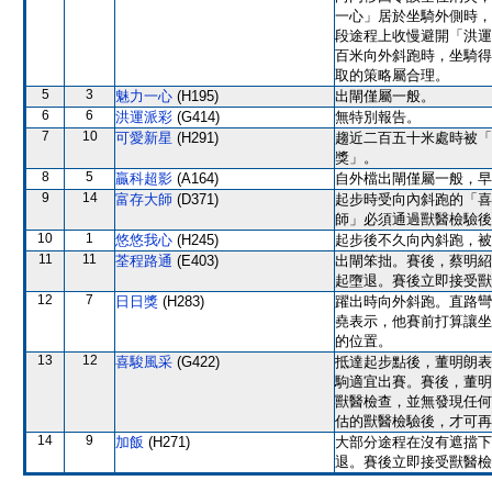
一心」居於坐騎外側時，
段途程上收慢避開「洪運
百米向外斜跑時，坐騎得
取的策略屬合理。
5
3
魅力一心
(H195)
出閘僅屬一般。
6
6
洪運派彩
(G414)
無特別報告。
7
10
可愛新星
(H291)
趨近二百五十米處時被「
獎」。
8
5
贏科超影
(A164)
自外檔出閘僅屬一般，早
9
14
富存大師
(D371)
起步時受向內斜跑的「喜
師」必須通過獸醫檢驗後
10
1
悠悠我心
(H245)
起步後不久向內斜跑，被
11
11
荃程路通
(E403)
出閘笨拙。賽後，蔡明紹
起墮退。賽後立即接受獸
12
7
日日獎
(H283)
躍出時向外斜跑。直路彎
堯表示，他賽前打算讓坐
的位置。
13
12
喜駿風采
(G422)
抵達起步點後，董明朗表
駒適宜出賽。賽後，董明
獸醫檢查，並無發現任何
估的獸醫檢驗後，才可再
14
9
加飯
(H271)
大部分途程在沒有遮擋下
退。賽後立即接受獸醫檢