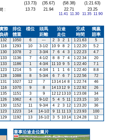
(13.73)
(35.67)
(58.38)
(1:21.63)
13.73
21.94
22.71
23.25
 :
11.41 11.30
11.35 11.90
實際
排位
檔位
頭馬
沿途
完成
獨贏
負磅
體重
距離
走位
時間
賠率
132
1050
6
---
2
3
2
1
1:21.63
5
116
1293
10
3-1/2
10
9
8
2
1:22.20
5.2
130
1078
2
3-3/4
7
6
4
3
1:22.23
4.7
133
1136
7
4-1/2
8
8
7
4
1:22.34
20
133
1186
1
4-3/4
11
10
9
5
1:22.40
7.1
123
1214
5
4-3/4
1
1
1
6
1:22.40
8.8
128
1088
8
5-3/4
6
7
6
7
1:22.56
72
131
1027
12
7
13
14
14
8
1:22.74
46
116
1070
9
8
14
13
12
9
1:22.92
26
135
1151
3
9
12
12
13
10
1:23.08
34
126
1062
4
9-1/2
5
4
5
11
1:23.15
10
130
1152
11
9-3/4
4
2
3
12
1:23.20
36
123
1223
14
14-1/2
9
11
11
13
1:23.93
100
129
1192
13
16-1/2
3
5
10
14
1:24.28
12
賽事沿途走位圖片