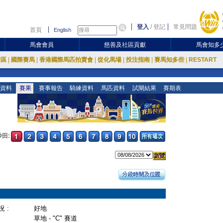
登入
/
登記
常見問題
首頁
English
馬會會員
慈善及社區貢獻
馬會知多
放區
|
國際賽馬
|
香港國際馬匹拍賣會
|
從化馬場
|
投注指南
|
賽馬知多些
|
RESTART
資料
賽果
賽事報告
騎練資料
馬匹資料
試閘結果
賽期表
沙田:
 :
好地
草地 - "C" 賽道