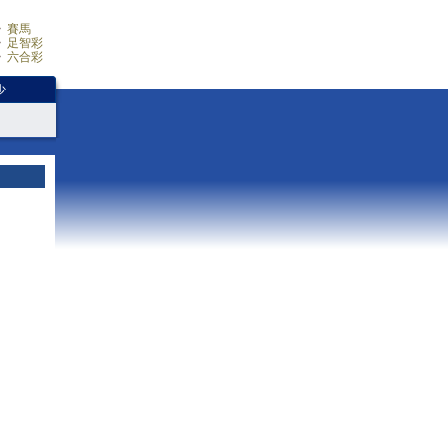
賽馬
足智彩
六合彩
少