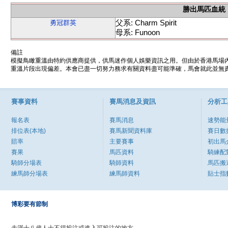
勝出馬匹血統
父系: Charm Spirit
勇冠群英
母系: Funoon
備註
模擬鳥瞰重溫由特約供應商提供，供馬迷作個人娛樂資訊之用。但由於香港馬場
重溫片段出現偏差。本會已盡一切努力務求有關資料盡可能準確，馬會就此並無責
賽事資料
賽馬消息及資訊
分析工
報名表
賽馬消息
速勢能
排位表(本地)
賽馬新聞資料庫
賽日數
賠率
主要賽事
初出馬
賽果
馬匹資料
騎練配
騎師分場表
騎師資料
馬匹搬
練馬師分場表
練馬師資料
貼士指
博彩要有節制