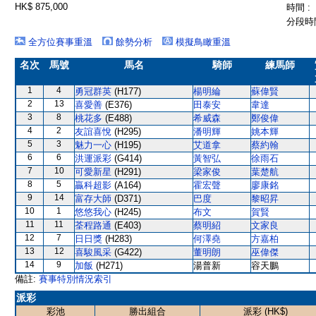
HK$ 875,000
時間 :
分段時間
全方位賽事重溫
餘勢分析
模擬鳥瞰重溫
名次
馬號
馬名
騎師
練馬師
1
4
勇冠群英
(H177)
楊明綸
蘇偉賢
2
13
喜愛善
(E376)
田泰安
韋達
3
8
桃花多
(E488)
希威森
鄭俊偉
4
2
友誼喜悅
(H295)
潘明輝
姚本輝
5
3
魅力一心
(H195)
艾道拿
蔡約翰
6
6
洪運派彩
(G414)
黃智弘
徐雨石
7
10
可愛新星
(H291)
梁家俊
葉楚航
8
5
贏科超影
(A164)
霍宏聲
廖康銘
9
14
富存大師
(D371)
巴度
黎昭昇
10
1
悠悠我心
(H245)
布文
賀賢
11
11
荃程路通
(E403)
蔡明紹
文家良
12
7
日日獎
(H283)
何澤堯
方嘉柏
13
12
喜駿風采
(G422)
董明朗
巫偉傑
14
9
加飯
(H271)
湯普新
容天鵬
備註:
賽事特別情況索引
派彩
彩池
勝出組合
派彩 (HK$)