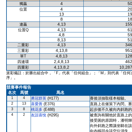
4
50
獨贏
4
20
位置
13
19
8
18
4,13
155
連贏
4,13
61
位置Q
4,8
59
8,13
51
4,13
346
二重彩
4,13,8
951
三重彩
4,8,13
128
單T
2,4,8,13
462
四連環
4,13,8,2
10,287
四重彩
派彩備註：於勝出組合中，「F」代表「任何組合」；「M」則代表「任何
序」。
競賽事件報告
名次
馬號
馬名
1
4
勇冠群英
(H177)
賽後須抽取樣本檢驗。
2
13
喜愛善
(E376)
直路上在催策下內閃。賽
3
8
桃花多
(E488)
起步後不久被向內斜跑的
4
2
友誼喜悅
(H295)
被查詢有關他於直路上的
後受困的原因時，潘明輝
向外斜跑之際讓坐騎在該
向內移回令該空位消失，