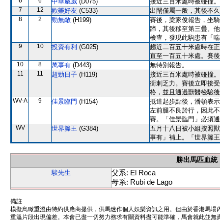
6
6
中華威威
(D075)
接近三百米處時被碰撞。
7
12
歡樂好友
(C533)
出閘僅屬一般，其後不久
8
2
勁無敵
(H199)
賽後，梁家俊報告，坐騎
蹄，其後移至第三疊。他
檢查，發現此駒患有「喘
9
10
投資有利
(G025)
趨近二百五十米處時在正
直至一百五十米處。賽後
10
8
萬事有
(D443)
無特別報告。
11
11
超勁日子
(H119)
接近三百米處時被碰撞。
衝刺乏力。賽後立即接受
格，並且通過獸醫檢驗後
WV-A
9
佳景臨門
(H154)
抵達起步點後，潘頓表示
左前腿不良於行，因此不
賽。「佳景臨門」必須通
WV
世界籐王
(G384)
五月十八日被小組按照獸
事有」補上。「世界籐王
勝出馬匹血統
父系: El Roca
駿先生
母系: Rubi de Lago
備註
模擬鳥瞰重溫由特約供應商提供，供馬迷作個人娛樂資訊之用。但由於香港馬場
重溫片段出現偏差。本會已盡一切努力務求有關資料盡可能準確，馬會就此並無責