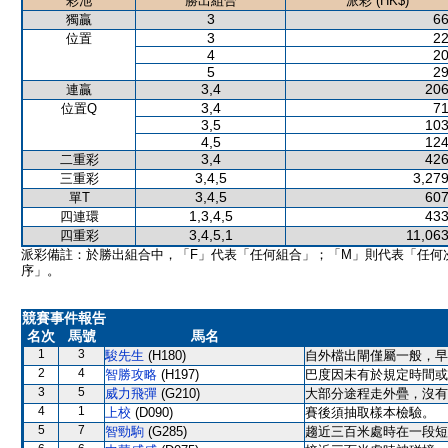
彩池
勝出組合
派彩 (HK$)
3
66
獨贏
3
22
位置
4
20
5
29
3,4
206
連贏
3,4
71
位置Q
3,5
103
4,5
124
3,4
426
二重彩
3,4,5
3,279
三重彩
3,4,5
607
單T
1,3,4,5
433
四連環
3,4,5,1
11,063
四重彩
派彩備註：於勝出組合中，「F」代表「任何組合」；「M」則代表「任何
序」。
競賽事件報告
名次
馬號
馬名
1
3
駿先生
(H180)
自外檔出閘僅屬一般，早
2
4
智勝攻略
(H197)
巴度因未有於規定時間或
3
5
威力飛彈
(G210)
大部分途程走外疊，沒有
4
1
上校
(D090)
賽後須抽取樣本檢驗。
5
7
智勁駒
(G285)
趨近三百米處時在一段短