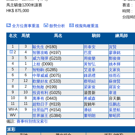
馬主驕傲1200米讓賽
賽道 :
HK$ 875,000
時間 :
分段時間
全方位賽事重溫
餘勢分析
模擬鳥瞰重溫
名次
馬號
馬名
騎師
練馬師
1
3
駿先生
(H180)
田泰安
賀賢
2
4
智勝攻略
(H197)
巴度
廖康銘
3
5
威力飛彈
(G210)
周俊樂
鄭俊偉
4
1
上校
(D090)
黃智弘
姚本輝
5
7
智勁駒
(G285)
艾道拿
文家良
6
6
中華威威
(D075)
鍾易禮
徐雨石
7
12
歡樂好友
(C533)
蔡明紹
蘇偉賢
8
2
勁無敵
(H199)
梁家俊
羅富全
9
10
投資有利
(G025)
湯普新
韋達
10
8
萬事有
(D443)
希威森
容天鵬
11
11
超勁日子
(H119)
賀銘年
伍鵬志
WV-A
9
佳景臨門
(H154)
潘頓
葉楚航
WV
世界籐王
(G384)
董明朗
黎昭昇
備註:
賽事特別情況索引
派彩