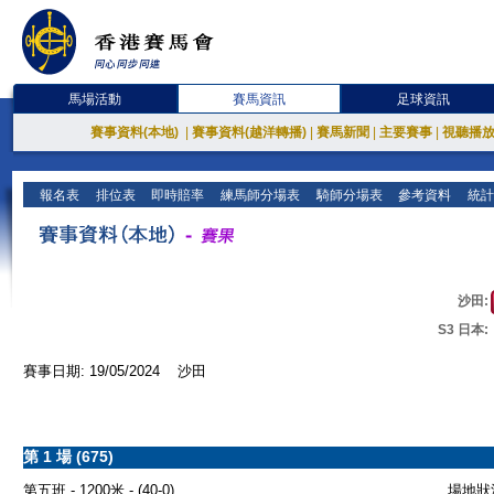
馬場活動
賽馬資訊
足球資訊
賽事資料(本地)
|
賽事資料(越洋轉播)
|
賽馬新聞
|
主要賽事
|
視聽播
報名表
排位表
即時賠率
練馬師分場表
騎師分場表
參考資料
統計
沙田:
S3 日本:
賽事日期: 19/05/2024 沙田
第 1 場 (675)
第五班 - 1200米 - (40-0)
場地狀況