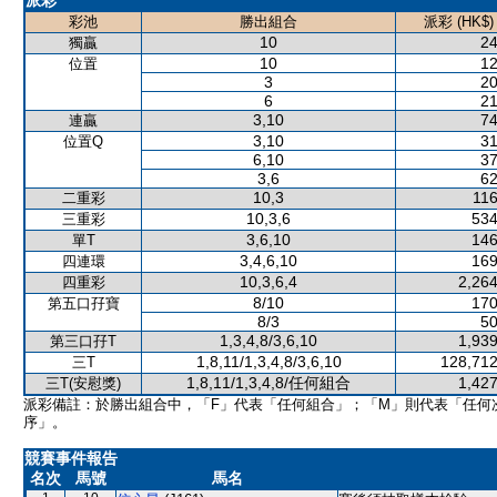
派彩
彩池
勝出組合
派彩 (HK$)
10
24
獨贏
10
12
位置
3
20
6
21
3,10
74
連贏
3,10
31
位置Q
6,10
37
3,6
62
10,3
116
二重彩
10,3,6
534
三重彩
3,6,10
146
單T
3,4,6,10
169
四連環
10,3,6,4
2,264
四重彩
8/10
170
第五口孖寶
8/3
50
1,3,4,8/3,6,10
1,939
第三口孖T
1,8,11/1,3,4,8/3,6,10
128,712
三T
1,8,11/1,3,4,8/任何組合
1,427
三T(安慰獎)
派彩備註：於勝出組合中，「F」代表「任何組合」；「M」則代表「任何
序」。
競賽事件報告
名次
馬號
馬名