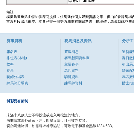
母系: Humble
備註
模擬鳥瞰重溫由特約供應商提供，供馬迷作個人娛樂資訊之用。但由於香港馬場
重溫片段出現偏差。本會已盡一切努力務求有關資料盡可能準確，馬會就此並無責
賽事資料
賽馬消息及資訊
分析工
報名表
賽馬消息
速勢能
排位表(本地)
賽馬新聞資料庫
賽日數
賠率
主要賽事
初出馬
賽果
馬匹資料
騎練配
騎師分場表
騎師資料
馬匹搬
練馬師分場表
練馬師資料
貼士指
博彩要有節制
未滿十八歲人士不得投注或進入可投注的地方。
向非法或海外莊家下注，即屬違法，且可被判監禁。
切勿沉迷賭博，如需尋求輔導協助，可致電平和基金熱線1834 633。