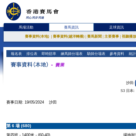
馬場活動
賽馬資訊
足球資訊
賽事資料(本地)
|
賽事資料(越洋轉播)
|
賽馬新聞
|
主要賽事
|
視聽播
報名表
排位表
即時賠率
練馬師分場表
騎師分場表
參考資料
統計
沙田:
S3 日本:
賽事日期: 19/05/2024 沙田
第 6 場 (680)
第四班 - 1400米 - (60-40)
場地狀況