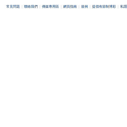
常見問題
|
聯絡我們
|
傳媒專用區
|
網頁指南
|
規例
|
提倡有節制博彩
|
私隱