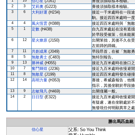
1
10
信心星
(J161)
賽後須抽取樣本檢驗。
2
3
艾莉奧
(G223)
賽後須抽取樣本檢驗。
3
6
大利好運
(H234)
接近一千米處時在一段途
駒。接近四百米處時一度
4
4
風火恆雲
(H388)
接近四百米處時與「無敵
5
1
定數
(H438)
自九百米處起在沒有遮擋
於早段受催策，但未能展
6
12
星火燎原
(J150)
出閘笨拙，其後不久在受
左前蹄的蹄鐵。
7
11
共創成果
(J049)
早段昂首，在被「無敵勇
8
5
無敵勇士
(C483)
無特別報告。
9
13
勝神威
(H055)
接近九百米處時在搶口之
10
7
奮鬥輝煌
(J236)
接近九百米處時收慢避開
11
8
無敵星
(J199)
接近四百米處時發生碰撞
12
14
高明力量
(H353)
賽後，希威森報告，他獲
指示，其後坐騎於早段搶
13
9
志敏飛凡
(H469)
出閘僅屬一般。
14
2
日日型
(E322)
接近九百米處時收慢避開
有疑慮，遂在坐騎處於不
無發現任何明顯異常之處
勝出馬匹血統
父系: So You Think
信心星