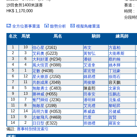
沙田會所1400米讓賽
賽道 :
HK$ 1,170,000
時間 :
分段時間
全方位賽事重溫
餘勢分析
模擬鳥瞰重溫
名次
馬號
馬名
騎師
練馬師
1
10
信心星
(J161)
布文
方嘉柏
2
3
艾莉奧
(G223)
黃智弘
大衛希斯
3
6
大利好運
(H234)
潘頓
蔡約翰
4
4
風火恆雲
(H388)
艾道拿
姚本輝
5
1
定數
(H438)
霍宏聲
丁冠豪
6
12
星火燎原
(J150)
鍾易禮
徐雨石
7
11
共創成果
(J049)
周俊樂
容天鵬
8
5
無敵勇士
(C483)
陳嘉熙
文家良
9
13
勝神威
(H055)
田泰安
伍鵬志
10
7
奮鬥輝煌
(J236)
潘明輝
沈集成
11
8
無敵星
(J199)
艾兆禮
黎昭昇
12
14
高明力量
(H353)
希威森
呂健威
13
9
志敏飛凡
(H469)
巴度
賀賢
14
2
日日型
(E322)
班德禮
羅富全
備註:
賽事特別情況索引