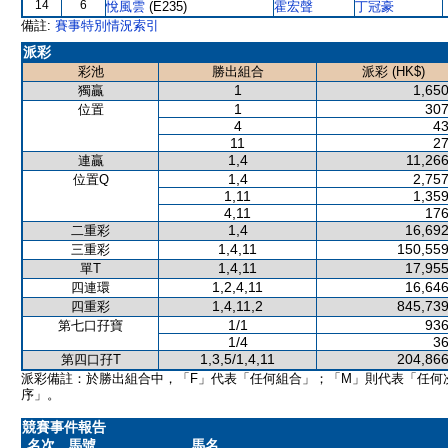
14
6
悅風雲
(E235)
霍宏聲
丁冠豪
備註:
賽事特別情況索引
派彩
彩池
勝出組合
派彩 (HK$)
1
1,650
獨贏
1
307
位置
4
43
11
27
1,4
11,266
連贏
1,4
2,757
位置Q
1,11
1,359
4,11
176
1,4
16,692
二重彩
1,4,11
150,559
三重彩
1,4,11
17,955
單T
1,2,4,11
16,646
四連環
1,4,11,2
845,739
四重彩
1/1
936
第七口孖寶
1/4
36
1,3,5/1,4,11
204,866
第四口孖T
派彩備註：於勝出組合中，「F」代表「任何組合」；「M」則代表「任何
序」。
競賽事件報告
名次
馬號
馬名