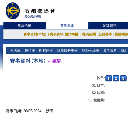
馬場活動
賽馬資訊
足球資訊
賽事資料(本地)
|
賽事資料(越洋轉播)
|
賽馬新聞
|
主要賽事
|
視聽播
報名表
排位表
即時賠率
練馬師分場表
騎師分場表
參考資料
統計
沙田:
S1 日本:
S2 法國:
S3 愛爾蘭:
賽事日期: 26/05/2024 沙田