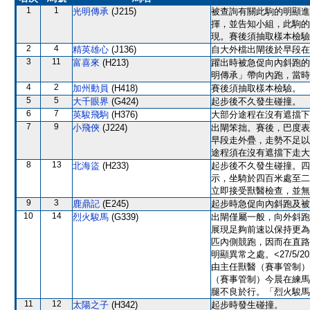
1
1
光明傳承
(J215)
被查詢有關此駒的明顯進
揮，並告知小組，此駒的
現。賽後須抽取樣本檢驗
2
4
精英雄心
(J136)
自大外檔出閘後於早段在
3
11
富喜來
(H213)
躍出時被急促向內斜跑的
明傳承」帶向內跑，當時
4
2
加州動員
(H418)
賽後須抽取樣本檢驗。
5
5
大千眼界
(G424)
起步後不久發生碰撞。
6
7
英駿飛駒
(H376)
大部分途程在沒有遮擋下
7
9
小飛俠
(J224)
出閘笨拙。賽後，巴度表
早段走外疊，走勢不足以
途程須在沒有遮擋下走大
8
13
北海盜
(H233)
起步後不久發生碰撞。四
示，坐騎於四百米處至二
立即接受獸醫檢查，並無
9
3
鹿鼎記
(E245)
起步時急促向內斜跑及被
10
14
烈火駿馬
(G339)
出閘僅屬一般，向外斜跑
展現足夠前速以保持更為
匹內側競跑，因而在直路
明顯異常之處。<27/5
由主任獸醫（賽事管制）
（賽事管制）今晨在練馬
腿不良於行。「烈火駿馬
11
12
太陽之子
(H342)
起步時發生碰撞。