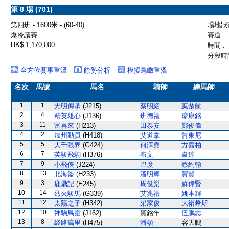
第 8 場 (701)
第四班 - 1600米 - (60-40)
場地狀況
爆冷讓賽
賽道 :
HK$ 1,170,000
時間 :
分段時間
全方位賽事重溫
餘勢分析
模擬鳥瞰重溫
名次
馬號
馬名
騎師
練馬師
1
1
光明傳承
(J215)
蔡明紹
葉楚航
2
4
精英雄心
(J136)
班德禮
廖康銘
3
11
富喜來
(H213)
田泰安
鄭俊偉
4
2
加州動員
(H418)
艾道拿
告東尼
5
5
大千眼界
(G424)
何澤堯
方嘉柏
6
7
英駿飛駒
(H376)
布文
韋達
7
9
小飛俠
(J224)
巴度
蔡約翰
8
13
北海盜
(H233)
潘明輝
賀賢
9
3
鹿鼎記
(E245)
周俊樂
蘇偉賢
10
14
烈火駿馬
(G339)
艾兆禮
姚本輝
11
12
太陽之子
(H342)
梁家俊
大衛希斯
12
10
神駒馬靈
(J162)
賀銘年
伍鵬志
13
8
綫路萬里
(H475)
潘頓
容天鵬