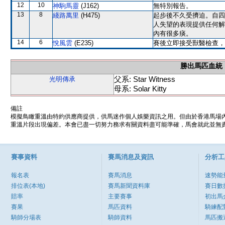
12
10
神駒馬靈
(J162)
無特別報告。
13
8
綫路萬里
(H475)
起步後不久受擠迫。自四
人失望的表現提供任何解
內有很多痰。
14
6
悅風雲
(E235)
賽後立即接受獸醫檢查，
勝出馬匹血統
父系: Star Witness
光明傳承
母系: Solar Kitty
備註
模擬鳥瞰重溫由特約供應商提供，供馬迷作個人娛樂資訊之用。但由於香港馬場
重溫片段出現偏差。本會已盡一切努力務求有關資料盡可能準確，馬會就此並無責
賽事資料
賽馬消息及資訊
分析工
報名表
賽馬消息
速勢能
排位表(本地)
賽馬新聞資料庫
賽日數
賠率
主要賽事
初出馬
賽果
馬匹資料
騎練配
騎師分場表
騎師資料
馬匹搬