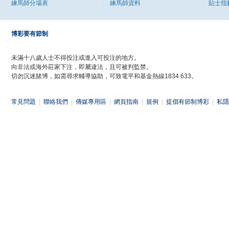
練馬師分場表
練馬師資料
貼士指
博彩要有節制
未滿十八歲人士不得投注或進入可投注的地方。
向非法或海外莊家下注，即屬違法，且可被判監禁。
切勿沉迷賭博，如需尋求輔導協助，可致電平和基金熱線1834 633。
常見問題
|
聯絡我們
|
傳媒專用區
|
網頁指南
|
規例
|
提倡有節制博彩
|
私隱