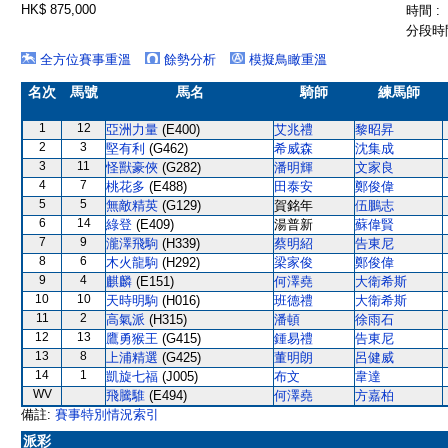
HK$ 875,000
時間 :
分段時間
全方位賽事重溫
餘勢分析
模擬鳥瞰重溫
名次
馬號
馬名
騎師
練馬師
1
12
亞洲力量
(E400)
艾兆禮
黎昭昇
2
3
堅有利
(G462)
希威森
沈集成
3
11
怪獸豪俠
(G282)
潘明輝
文家良
4
7
桃花多
(E488)
田泰安
鄭俊偉
5
5
無敵精英
(G129)
賀銘年
伍鵬志
6
14
綠登
(E409)
湯普新
蘇偉賢
7
9
瀧澤飛駒
(H339)
蔡明紹
告東尼
8
6
木火龍駒
(H292)
梁家俊
鄭俊偉
9
4
麒麟
(E151)
何澤堯
大衛希斯
10
10
天時明駒
(H016)
班德禮
大衛希斯
11
2
高氣派
(H315)
潘頓
徐雨石
12
13
鷹勇猴王
(G415)
鍾易禮
告東尼
13
8
上浦精選
(G425)
董明朗
呂健威
14
1
凱旋七福
(J005)
布文
韋達
WV
飛騰騅
(E494)
何澤堯
方嘉柏
備註:
賽事特別情況索引
派彩