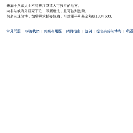
未滿十八歲人士不得投注或進入可投注的地方。
向非法或海外莊家下注，即屬違法，且可被判監禁。
切勿沉迷賭博，如需尋求輔導協助，可致電平和基金熱線1834 633。
常見問題
|
聯絡我們
|
傳媒專用區
|
網頁指南
|
規例
|
提倡有節制博彩
|
私隱