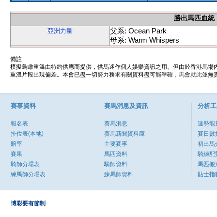
勝出馬匹血統
父系: Ocean Park
亞洲力量
母系: Warm Whispers
備註
模擬鳥瞰重溫由特約供應商提供，供馬迷作個人娛樂資訊之用。但由於香港馬場
重溫片段出現偏差。本會已盡一切努力務求有關資料盡可能準確，馬會就此並無責
賽事資料
賽馬消息及資訊
分析工
報名表
賽馬消息
速勢能
排位表(本地)
賽馬新聞資料庫
賽日數
賠率
主要賽事
初出馬
賽果
馬匹資料
騎練配
騎師分場表
騎師資料
馬匹搬
練馬師分場表
練馬師資料
貼士指
博彩要有節制