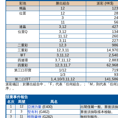
彩池
勝出組合
派彩 (HK$)
12
123
獨贏
12
28
位置
3
24
11
56
3,12
427
連贏
3,12
134
位置Q
11,12
260
3,11
227
12,3
986
二重彩
12,3,11
14,970
三重彩
3,11,12
2,540
單T
3,7,11,12
2,883
四連環
12,3,11,7
62,968
四重彩
1/12
719
第三口孖寶
1/3
93
1,4,10/3,11,12
141,586
第二口孖T
派彩備註：於勝出組合中，「F」代表「任何組合」；「M」則代表「任何
序」。
競賽事件報告
名次
馬號
馬名
1
12
亞洲力量
(E400)
出閘僅屬一般。賽後須抽
2
3
堅有利
(G462)
賽後須抽取樣本檢驗。
3
11
怪獸豪俠
(G282)
無特別報告。