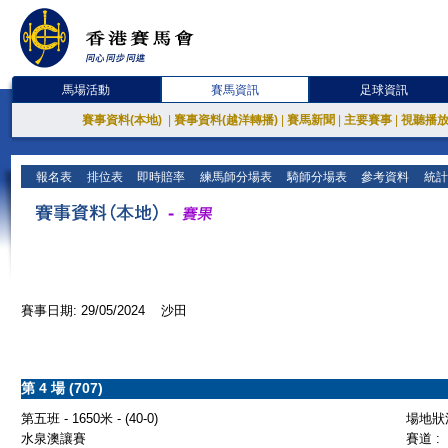
馬場活動
賽馬資訊
足球資訊
賽事資料(本地)
|
賽事資料(越洋轉播)
|
賽馬新聞
|
主要賽事
|
視聽播
報名表
排位表
即時賠率
練馬師分場表
騎師分場表
參考資料
統計
賽事日期: 29/05/2024 沙田
第 4 場 (707)
第五班 - 1650米 - (40-0)
場地狀況
水泉澳讓賽
賽道 :