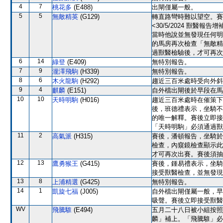
4
7
桃花多
(E488)
出閘僅屬一般。
5
5
無敵精英
(G129)
轉直路彎時難以望空。賽
<30/5/2024 獸
當時他說並無發現任何明
的馬房再次檢查「無敵精
過獸醫檢驗後，才可再次
6
14
綠登
(E409)
無特別報告。
7
9
瀧澤飛駒
(H339)
無特別報告。
8
6
木火龍駒
(H292)
趨近三百米處時受向外斜
9
4
麒麟
(E151)
自外檔出閘後於早段在馬
10
10
天時明駒
(H016)
趨近三百米處時在催策下
後，班德禮表示，坐騎不
的唯一解釋。賽後立即接
「天時明駒」必須通過獸
11
2
高氣派
(H315)
賽後，潘頓報告，坐騎於
檢查，內窺鏡檢查顯示此
才可再次出賽。賽後須抽
12
13
鷹勇猴王
(G415)
賽後，鍾易禮表示，坐騎
接受獸醫檢查，並無發現
13
8
上浦精選
(G425)
無特別報告。
14
1
凱旋七福
(J005)
自外檔出閘僅屬一般，早
吸聲。賽後立即接受獸醫
WV
飛騰騅
(E494)
五月二十八日被小組按照
麟」補上。「飛騰騅」必