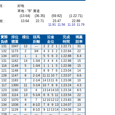
 :
好地
草地 - "B" 賽道
(13.64)
(36.35)
(59.82)
(1:22.71)
13.64
22.71
23.47
22.89
 :
11.91 11.56
11.10 11.79
實際
排位
檔位
頭馬
沿途
完成
獨贏
負磅
體重
距離
走位
時間
賠率
131
1047
12
---
2
2
2
1
1:22.71
31
132
1173
2
3/4
4
3
3
2
1:22.84
22
134
1072
1
1
5
5
6
3
1:22.88
6.4
131
1162
14
1-3/4
3
4
4
4
1:22.98
15
116
1149
5
1-3/4
1
1
1
5
1:22.98
15
121
1148
3
2
8
9
7
6
1:23.04
14
128
1147
8
2-1/4
11
11
10
7
1:23.07
6.6
132
1183
7
2-1/4
14
13
11
8
1:23.08
10
117
1300
11
3-1/4
10
7
8
9
1:23.24
4.3
123
1160
10
4
13
14
14
10
1:23.34
8.5
133
1114
13
5-1/4
6
6
5
11
1:23.54
22
132
1070
9
7
12
10
12
12
1:23.83
36
134
1036
4
8-1/2
7
8
9
13
1:24.07
13
117
1129
6
8-1/2
9
12
13
14
1:24.08
24
129
---
---
---
---
---
---