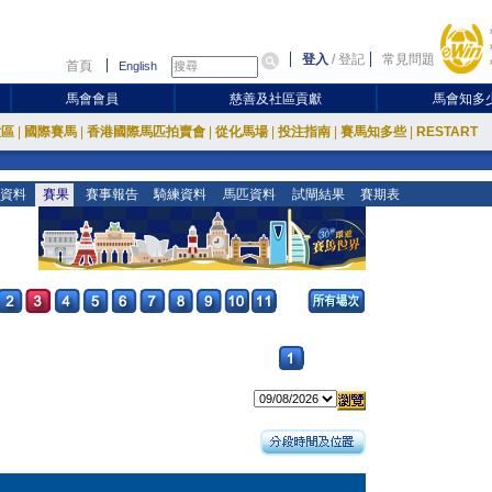
登入
/
登記
常見問題
首頁
English
馬會會員
慈善及社區貢獻
馬會知多
放區
|
國際賽馬
|
香港國際馬匹拍賣會
|
從化馬場
|
投注指南
|
賽馬知多些
|
RESTART
資料
賽果
賽事報告
騎練資料
馬匹資料
試閘結果
賽期表