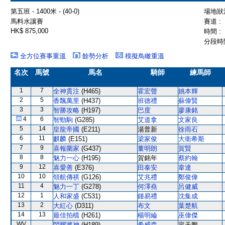
第五班 - 1400米 - (40-0)
場地狀況
馬料水讓賽
賽道 :
HK$ 875,000
時間 :
分段時間
全方位賽事重溫
餘勢分析
模擬鳥瞰重溫
名次
馬號
馬名
騎師
練馬師
1
7
全神貫注
(H465)
霍宏聲
姚本輝
2
5
香飄萬里
(H437)
班德禮
蘇偉賢
3
3
智勝攻略
(H197)
巴度
廖康銘
4
6
智勁駒
(G285)
艾道拿
文家良
5
14
皇龍帝國
(E211)
湯普新
徐雨石
6
11
麒麟
(E151)
梁家俊
大衛希斯
7
9
喜報圍家
(G437)
董明朗
賀賢
8
8
魅力一心
(H195)
賀銘年
蔡約翰
9
12
喜愛善
(E376)
田泰安
韋達
10
10
領航傳祺
(G126)
艾兆禮
鄭俊偉
11
4
魅力一丁
(G278)
何澤堯
呂健威
12
1
人和家盛
(C531)
鍾易禮
沈集成
13
2
大紅心
(D311)
布文
葉楚航
14
13
最佳拍檔
(H261)
楊明綸
巫偉傑
WV
閃耀將神
(H189)
希威森
容天鵬