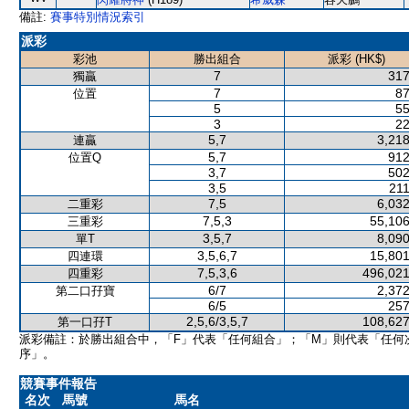
備註:
賽事特別情況索引
派彩
彩池
勝出組合
派彩 (HK$)
7
317
獨贏
7
87
位置
5
55
3
22
5,7
3,218
連贏
5,7
912
位置Q
3,7
502
3,5
211
7,5
6,032
二重彩
7,5,3
55,106
三重彩
3,5,7
8,090
單T
3,5,6,7
15,801
四連環
7,5,3,6
496,021
四重彩
6/7
2,372
第二口孖寶
6/5
257
2,5,6/3,5,7
108,627
第一口孖T
派彩備註：於勝出組合中，「F」代表「任何組合」；「M」則代表「任何
序」。
競賽事件報告
名次
馬號
馬名