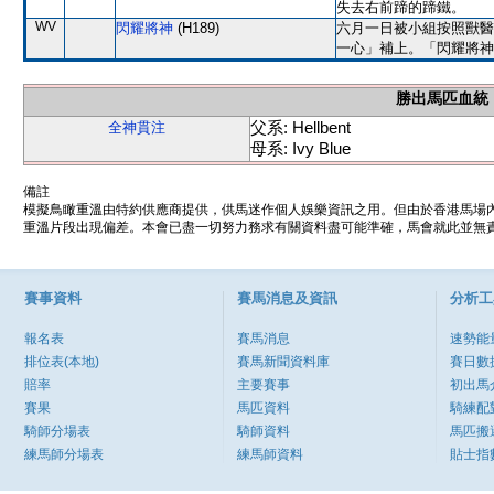
失去右前蹄的蹄鐵。
WV
閃耀將神
(H189)
六月一日被小組按照獸醫
一心」補上。「閃耀將神
勝出馬匹血統
父系: Hellbent
全神貫注
母系: Ivy Blue
備註
模擬鳥瞰重溫由特約供應商提供，供馬迷作個人娛樂資訊之用。但由於香港馬場
重溫片段出現偏差。本會已盡一切努力務求有關資料盡可能準確，馬會就此並無責
賽事資料
賽馬消息及資訊
分析工
報名表
賽馬消息
速勢能
排位表(本地)
賽馬新聞資料庫
賽日數
賠率
主要賽事
初出馬
賽果
馬匹資料
騎練配
騎師分場表
騎師資料
馬匹搬
練馬師分場表
練馬師資料
貼士指