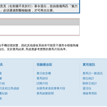
意見（右前腿不良於行）著令退出，並由後備馬匹「魅力
」必須通過獸醫檢驗後，才可再次出賽。
內手機信號頻繁，因此其他接收系統有可能受干擾而令模擬鳥瞰
任。至於賽馬結果, 馬迷應參考實際的賽馬片段為準。
具
視聽播放區
實用資訊
量
賽日收音機
賽馬日一般資訊
據
賽馬節目
檔位統計
介紹
試閘片段
騎師王統計
對及初岀馬成績
自購馬來港前賽事片段
靈活玩
遷紀錄
賽馬娛樂新聞
傳媒專用區
數