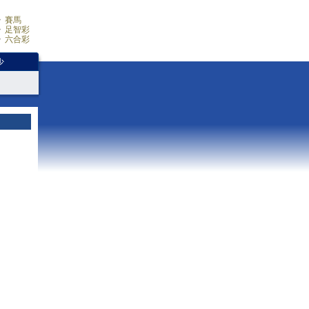
賽馬
足智彩
六合彩
少