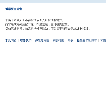
博彩要有節制
未滿十八歲人士不得投注或進入可投注的地方。
向非法或海外莊家下注，即屬違法，且可被判監禁。
切勿沉迷賭博，如需尋求輔導協助，可致電平和基金熱線1834 633。
常見問題
|
聯絡我們
|
傳媒專用區
|
網頁指南
|
規例
|
提倡有節制博彩
|
私隱