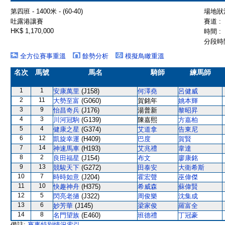
第四班 - 1400米 - (60-40)
場地狀況
吐露港讓賽
賽道 :
HK$ 1,170,000
時間 :
分段時間
全方位賽事重溫
餘勢分析
模擬鳥瞰重溫
名次
馬號
馬名
騎師
練馬師
1
1
安康萬里
(J158)
何澤堯
呂健威
2
11
大勢至富
(G060)
賀銘年
姚本輝
3
9
怡昌奇兵
(J176)
湯普新
黎昭昇
4
3
川河冠駒
(G139)
陳嘉熙
方嘉柏
5
4
健康之星
(G374)
艾道拿
告東尼
6
12
凱旋幸運
(H409)
巴度
賀賢
7
14
神速馬車
(H193)
艾兆禮
韋達
8
2
良田福星
(J154)
布文
廖康銘
9
13
競駿天下
(G272)
田泰安
大衛希斯
10
7
時時如意
(J204)
霍宏聲
巫偉傑
11
10
快趣神舟
(H375)
希威森
蘇偉賢
12
5
閃亮老撾
(J322)
周俊樂
沈集成
13
6
妙芳華
(J145)
梁家俊
羅富全
14
8
名門望族
(E460)
班德禮
丁冠豪
備註:
賽事特別情況索引