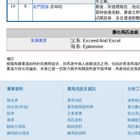
常之處。
14
8
名門望族
(E460)
賽後，班德禮報告，他在
置時收慢坐騎。賽後立即
試閘及格，並且通過獸醫
勝出馬匹血統
父系: Exceed And Excel
安康萬里
母系: Epitomise
備註
模擬鳥瞰重溫由特約供應商提供，供馬迷作個人娛樂資訊之用。但由於香港馬場
重溫片段出現偏差。本會已盡一切努力務求有關資料盡可能準確，馬會就此並無責
賽事資料
賽馬消息及資訊
分析工
報名表
賽馬消息
速勢能
排位表(本地)
賽馬新聞資料庫
賽日數
賠率
主要賽事
初出馬
賽果
馬匹資料
騎練配
騎師分場表
騎師資料
馬匹搬
練馬師分場表
練馬師資料
貼士指