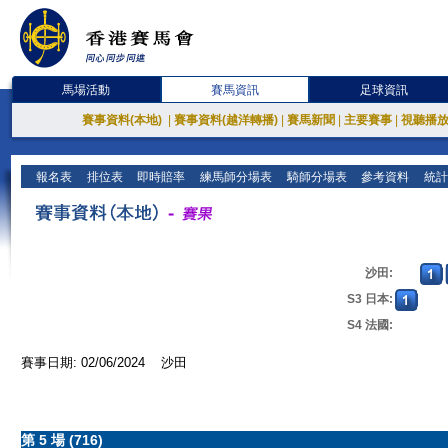
馬場活動
賽馬資訊
足球資訊
賽事資料(本地)
|
賽事資料(越洋轉播)
|
賽馬新聞
|
主要賽事
|
視聽播
報名表
排位表
即時賠率
練馬師分場表
騎師分場表
參考資料
統計
沙田:
S3 日本:
S4 法國:
賽事日期: 02/06/2024 沙田
第 5 場 (716)