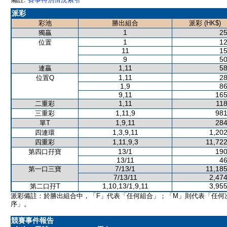
派彩
彩池
勝出組合
派彩 (HK$)
1
25
獨贏
1
12
位置
11
15
9
50
1,11
58
連贏
1,11
28
位置Q
1,9
86
9,11
165
1,11
118
二重彩
1,11,9
981
三重彩
1,9,11
284
單T
1,3,9,11
1,202
四連環
1,11,9,3
11,722
四重彩
13/1
190
第四口孖寶
13/11
46
7/13/1
11,185
第一口三寶
7/13/11
2,474
1,10,13/1,9,11
3,955
第二口孖T
派彩備註：於勝出組合中，「F」代表「任何組合」；「M」則代表「任何
序」。
競賽事件報告