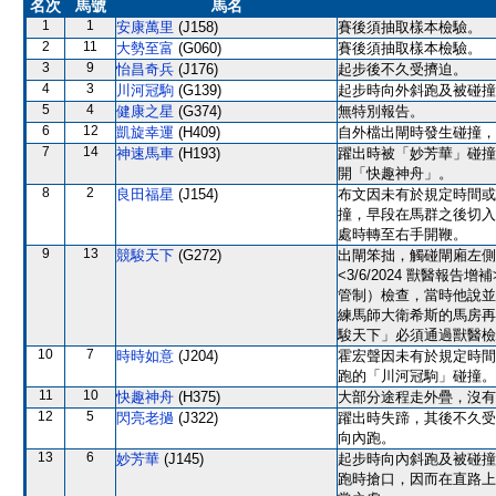
名次
馬號
馬名
1
1
安康萬里
(J158)
賽後須抽取樣本檢驗。
2
11
大勢至富
(G060)
賽後須抽取樣本檢驗。
3
9
怡昌奇兵
(J176)
起步後不久受擠迫。
4
3
川河冠駒
(G139)
起步時向外斜跑及被碰撞
5
4
健康之星
(G374)
無特別報告。
6
12
凱旋幸運
(H409)
自外檔出閘時發生碰撞，
7
14
神速馬車
(H193)
躍出時被「妙芳華」碰撞
開「快趣神舟」。
8
2
良田福星
(J154)
布文因未有於規定時間或
撞，早段在馬群之後切入
處時轉至右手開鞭。
9
13
競駿天下
(G272)
出閘笨拙，觸碰閘廂左側
<3/6/2024 獸醫
管制）檢查，當時他說並
練馬師大衛希斯的馬房再
駿天下」必須通過獸醫檢
10
7
時時如意
(J204)
霍宏聲因未有於規定時間
跑的「川河冠駒」碰撞。
11
10
快趣神舟
(H375)
大部分途程走外疊，沒有
12
5
閃亮老撾
(J322)
躍出時失蹄，其後不久受
向內跑。
13
6
妙芳華
(J145)
起步時向內斜跑及被碰撞
跑時搶口，因而在直路上