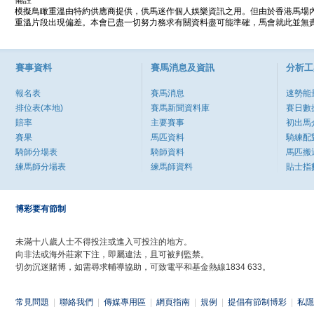
備註
模擬鳥瞰重溫由特約供應商提供，供馬迷作個人娛樂資訊之用。但由於香港馬場
重溫片段出現偏差。本會已盡一切努力務求有關資料盡可能準確，馬會就此並無責
賽事資料
賽馬消息及資訊
分析工
報名表
賽馬消息
速勢能
排位表(本地)
賽馬新聞資料庫
賽日數
賠率
主要賽事
初出馬
賽果
馬匹資料
騎練配
騎師分場表
騎師資料
馬匹搬
練馬師分場表
練馬師資料
貼士指
博彩要有節制
未滿十八歲人士不得投注或進入可投注的地方。
向非法或海外莊家下注，即屬違法，且可被判監禁。
切勿沉迷賭博，如需尋求輔導協助，可致電平和基金熱線1834 633。
常見問題
|
聯絡我們
|
傳媒專用區
|
網頁指南
|
規例
|
提倡有節制博彩
|
私隱