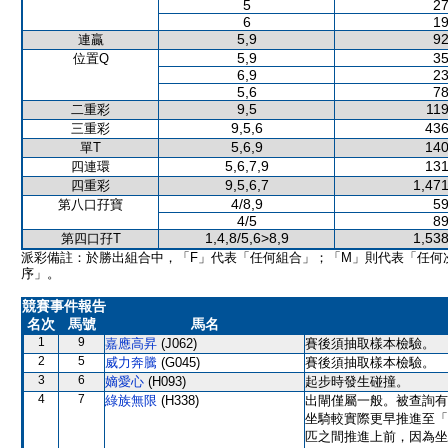
5
27
6
19
5,9
92
連贏
5,9
35
位置Q
6,9
23
5,6
78
9,5
119
二重彩
9,5,6
436
三重彩
5,6,9
140
單T
5,6,7,9
131
四連環
9,5,6,7
1,471
四重彩
4/8,9
59
第八口孖寶
4/5
89
1,4,8/5,6>8,9
1,538
第四口孖T
派彩備註：於勝出組合中，「F」代表「任何組合」；「M」則代表「任何
序」。
競賽事件報告
名次
馬號
馬名
1
9
嘉應高昇
(J062)
賽後須抽取樣本檢驗。
2
5
威力奔騰
(G045)
賽後須抽取樣本檢驗。
3
6
嫡愛心
(H093)
起步時發生碰撞。
4
7
綠族無限
(H338)
出閘僅屬一般。被查詢有
坐騎較實際更早推進至「
匹之間推進上前，因為坐