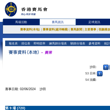
馬場活動
賽馬資訊
足球資訊
賽事資料(本地)
|
賽事資料(越洋轉播)
|
賽馬新聞
|
主要賽事
|
視聽播
報名表
排位表
即時賠率
練馬師分場表
騎師分場表
參考資料
統計
沙田:
S3 日本:
S4 法國:
賽事日期: 02/06/2024 沙田
第 9 場 (720)