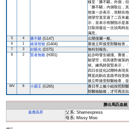
移至「勝不驕」外側，但
「勝不驕」內側取位，其
他進一步表示，坐騎在他
側望空直至過了二百米處
示，並表示有關指示是基
日取得最近一次頭馬時在
滿意。
5
4
勝不驕
(G147)
出閘僅屬一般。
6
1
維港智能
(G404)
賽後立即接受獸醫檢查，
7
3
好眼光
(D375)
無特別報告。
8
2
賢者無敵
(H301)
起步時發生碰撞。賽後，
能望空，但其後對催策的
候。練馬師賀賢表示，「
四日在從化試閘時表現良
釋是此駒在直路早段受困
後立即接受獸醫檢查，並
WV
8
小霸王
(G265)
賽日早上被小組按照獸醫
獸醫檢驗後，才可再次出
勝出馬匹血統
父系: Shamexpress
嘉應高昇
母系: Missy Moo