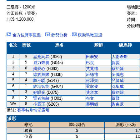
三級賽 - 1200米
場地狀況
沙田銀瓶（讓賽）
賽道 :
HK$ 4,200,000
時間 :
分段時間
全方位賽事重溫
餘勢分析
模擬鳥瞰重溫
名次
馬號
馬名
騎師
練馬師
1
9
嘉應高昇
(J062)
田泰安
大衛希斯
2
5
威力奔騰
(G045)
巴度
賀賢
3
6
嫡愛心
(H093)
艾兆禮
蔡約翰
4
7
綠族無限
(H338)
班德禮
伍鵬志
5
4
勝不驕
(G147)
何澤堯
呂健威
6
1
維港智能
(G404)
梁家俊
沈集成
7
3
好眼光
(D375)
艾道拿
蔡約翰
8
2
賢者無敵
(H301)
布文
賀賢
WV
8
小霸王
(G265)
蔡明紹
告東尼
備註:
賽事特別情況索引
派彩
彩池
勝出組合
派彩 (HK$)
9
17
獨贏
9
10
位置