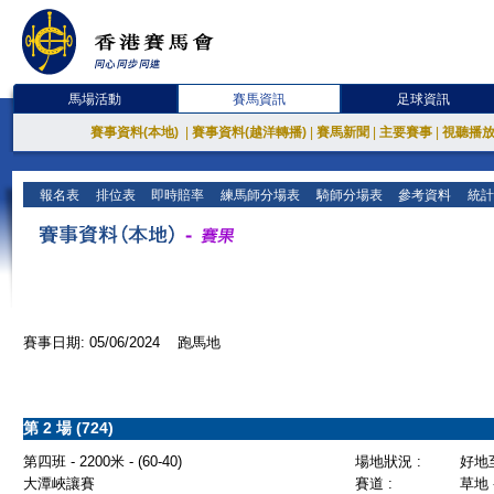
馬場活動
賽馬資訊
足球資訊
賽事資料(本地)
|
賽事資料(越洋轉播)
|
賽馬新聞
|
主要賽事
|
視聽播
報名表
排位表
即時賠率
練馬師分場表
騎師分場表
參考資料
統計
賽事日期: 05/06/2024 跑馬地
第 2 場 (724)
第四班 - 2200米 - (60-40)
場地狀況 :
好地
大潭峽讓賽
賽道 :
草地 