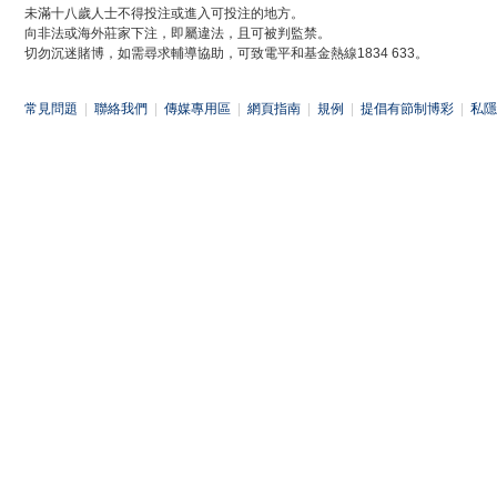
未滿十八歲人士不得投注或進入可投注的地方。
向非法或海外莊家下注，即屬違法，且可被判監禁。
切勿沉迷賭博，如需尋求輔導協助，可致電平和基金熱線1834 633。
常見問題
|
聯絡我們
|
傳媒專用區
|
網頁指南
|
規例
|
提倡有節制博彩
|
私隱