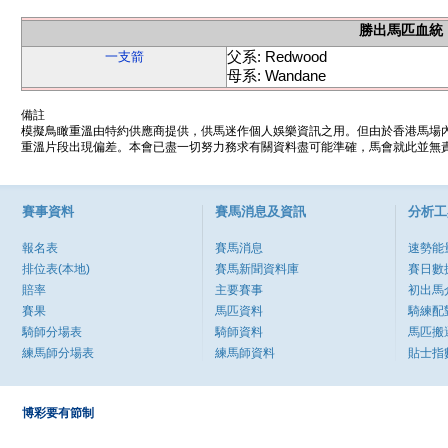
勝出馬匹血統
父系: Redwood
一支箭
母系: Wandane
備註
模擬鳥瞰重溫由特約供應商提供，供馬迷作個人娛樂資訊之用。但由於香港馬場
重溫片段出現偏差。本會已盡一切努力務求有關資料盡可能準確，馬會就此並無責
賽事資料
賽馬消息及資訊
分析工
報名表
賽馬消息
速勢能
排位表(本地)
賽馬新聞資料庫
賽日數
賠率
主要賽事
初出馬
賽果
馬匹資料
騎練配
騎師分場表
騎師資料
馬匹搬
練馬師分場表
練馬師資料
貼士指
博彩要有節制