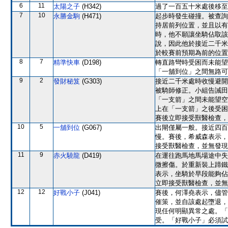
6
11
太陽之子
(H342)
過了一百五十米處後移至
7
10
永勝金駒
(H471)
起步時發生碰撞。被查詢
持居前列位置，並且以有
時，他不願讓坐騎佔取該
說，因此他於接近二千米
於較賽前預期為前的位置
8
7
精準快車
(D198)
轉直路彎時受困而未能望
「一舖到位」之間無路可
9
2
發財秘笈
(G303)
接近二千米處時收慢避開
被騎師修正。小組告誡田
「一支箭」之間未能望空
上在「一支箭」之後受困
賽後立即接受獸醫檢查，
10
5
一舖到位
(G067)
出閘僅屬一般。接近四百
慢。賽後，希威森表示，
接受獸醫檢查，並無發現
11
9
赤火驍龍
(D419)
在運往跑馬地馬場途中失
微擦傷。於重新裝上蹄鐵
表示，坐騎於早段能夠佔
立即接受獸醫檢查，並無
12
12
好戰小子
(J041)
賽後，何澤堯表示，儘管
催策，並自該處起墮退，
現任何明顯異常之處。「
受。「好戰小子」必須試