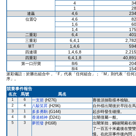
4
34
1
28
4,6
234
連贏
4,6
82
位置Q
1,6
60
1,4
175
6,4
401
二重彩
6,4,1
2,782
三重彩
1,4,6
594
單T
1,4,6,8
2,215
四連環
6,4,1,8
40,891
四重彩
8/6
204
第一口孖寶
8/4
154
派彩備註：於勝出組合中，「F」代表「任何組合」；「M」則代表「任何
序」。
競賽事件報告
名次
馬號
馬名
1
6
一支箭
(H276)
賽後須抽取樣本檢驗。
2
4
八駿笑昇
(H296)
自外檔出閘後於早段在馬
3
1
多多勇駒
(G144)
起步時發生碰撞。
4
8
香港精神
(D241)
出閘僅屬一般。
5
3
夢照發
(H168)
出閘笨拙，觸碰閘廂右側
了一百五十米處後在雙雙
慢。在此宗事件後內閃，