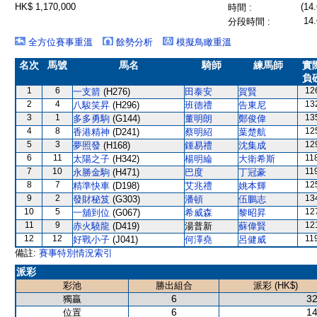
HK$ 1,170,000
(14.
時間 :
14.
分段時間 :
全方位賽事重溫
餘勢分析
模擬鳥瞰重溫
名次
馬號
馬名
騎師
練馬師
實
負
1
6
12
一支箭
(H276)
田泰安
賀賢
2
4
13
八駿笑昇
(H296)
班德禮
告東尼
3
1
13
多多勇駒
(G144)
董明朗
鄭俊偉
4
8
12
香港精神
(D241)
蔡明紹
葉楚航
5
3
12
夢照發
(H168)
鍾易禮
沈集成
6
11
11
太陽之子
(H342)
楊明綸
大衛希斯
7
10
11
永勝金駒
(H471)
巴度
丁冠豪
8
7
12
精準快車
(D198)
艾兆禮
姚本輝
9
2
13
發財秘笈
(G303)
潘頓
伍鵬志
10
5
12
一舖到位
(G067)
希威森
黎昭昇
11
9
12
赤火驍龍
(D419)
湯普新
蘇偉賢
12
12
11
好戰小子
(J041)
何澤堯
呂健威
備註:
賽事特別情況索引
派彩
彩池
勝出組合
派彩 (HK$)
6
32
獨贏
6
14
位置