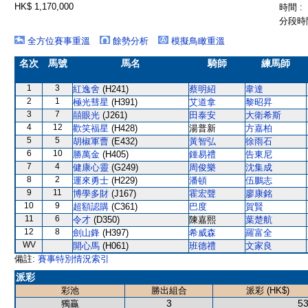
HK$ 1,170,000
時間 :
分段時間
全方位賽事重溫
餘勢分析
模擬鳥瞰重溫
名次
馬號
馬名
騎師
練馬師
1
3
紅逸舍
(H241)
蔡明紹
韋達
2
1
極光彗星
(H391)
艾道拿
黎昭昇
3
7
囍眼光
(J261)
田泰安
大衛希斯
4
12
歡笑福星
(H428)
湯普新
方嘉柏
5
5
胡椒軍曹
(E432)
黃智弘
徐雨石
6
10
勝萬金
(H405)
鍾易禮
告東尼
7
4
健康心靈
(G249)
周俊樂
沈集成
8
2
運來勇士
(H229)
潘頓
伍鵬志
9
11
博學多財
(J167)
霍宏聲
廖康銘
10
9
超額認購
(C361)
巴度
賀賢
11
6
令才
(D350)
陳嘉熙
葉楚航
12
8
劍山鋒
(H397)
希威森
羅富全
WV
開心馬
(H061)
班德禮
文家良
備註:
賽事特別情況索引
派彩
彩池
勝出組合
派彩 (HK$)
3
53
獨贏