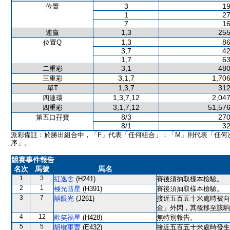
3
19
位置
1
27
7
16
1,3
255
連贏
1,3
86
位置Q
3,7
42
1,7
63
3,1
480
二重彩
3,1,7
1,706
三重彩
1,3,7
312
單T
1,3,7,12
2,047
四連環
3,1,7,12
51,576
四重彩
8/3
270
第五口孖寶
8/1
32
派彩備註：於勝出組合中，「F」代表「任何組合」；「M」則代表「任何
序」。
競賽事件報告
名次
馬號
馬名
1
3
紅逸舍
(H241)
賽後須抽取樣本檢驗。
2
1
極光彗星
(H391)
賽後須抽取樣本檢驗。
3
7
囍眼光
(J261)
接近五百五十米處時被向
金」外閃，其後移至該駒
4
12
歡笑福星
(H428)
無特別報告。
5
5
胡椒軍曹
(E432)
接近五百五十米處時發生