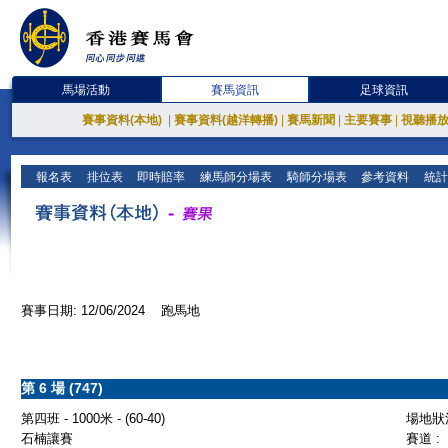
馬場活動
賽馬資訊
足球資訊
賽事資料(本地)
|
賽事資料(越洋轉播)
|
賽馬新聞
|
主要賽事
|
視聽播
報名表
排位表
即時賠率
練馬師分場表
騎師分場表
參考資料
統計
賽事日期: 12/06/2024 跑馬地
第 6 場 (747)
第四班 - 1000米 - (60-40)
場地狀況
石楠讓賽
賽道 :