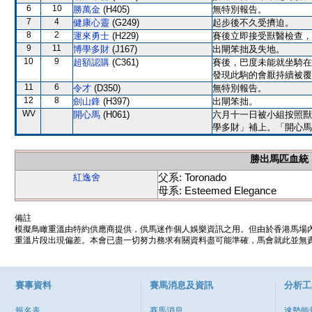
6
10
勝萬金
(H405)
無特別報告。
7
4
健康心靈
(G249)
起步後不久受擠迫。
8
2
運來勇士
(H229)
賽後立即接受獸醫檢查，
9
11
博學多財
(J167)
出閘笨拙及失地。
10
9
超額認購
(C361)
賽後，巴度未能就坐騎在
發現此駒的會厭持續被覆
11
6
令才
(D350)
無特別報告。
12
8
劍山鋒
(H397)
出閘笨拙。
WV
開心馬
(H061)
六月十一日被小組按照獸
學多財」補上。「開心馬
勝出馬匹血統
父系: Toronado
紅逸舍
母系: Esteemed Elegance
備註
模擬鳥瞰重溫由特約供應商提供，供馬迷作個人娛樂資訊之用。但由於香港馬場
重溫片段出現偏差。本會已盡一切努力務求有關資料盡可能準確，馬會就此並無責
賽事資料
賽馬消息及資訊
分析工
報名表
賽馬消息
速勢能