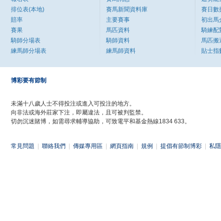
排位表(本地)
賽馬新聞資料庫
賽日數
賠率
主要賽事
初出馬
賽果
馬匹資料
騎練配
騎師分場表
騎師資料
馬匹搬
練馬師分場表
練馬師資料
貼士指
博彩要有節制
未滿十八歲人士不得投注或進入可投注的地方。
向非法或海外莊家下注，即屬違法，且可被判監禁。
切勿沉迷賭博，如需尋求輔導協助，可致電平和基金熱線1834 633。
常見問題
|
聯絡我們
|
傳媒專用區
|
網頁指南
|
規例
|
提倡有節制博彩
|
私隱