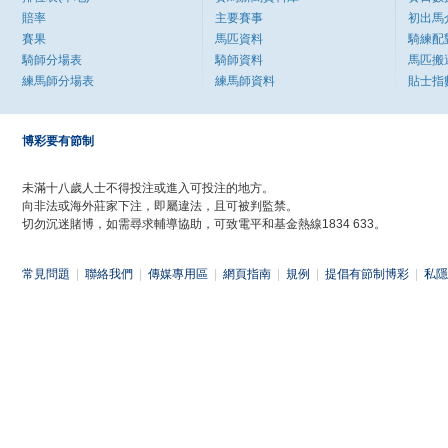
賠率
主要賽事
初出馬
賽果
馬匹資料
騎練配
騎師分場表
騎師資料
馬匹搬
練馬師分場表
練馬師資料
貼士指
博彩要有節制
未滿十八歲人士不得投注或進入可投注的地方。
向非法或海外莊家下注，即屬違法，且可被判監禁。
切勿沉迷賭博，如需尋求輔導協助，可致電平和基金熱線1834 633。
常見問題
|
聯絡我們
|
傳媒專用區
|
網頁指南
|
規例
|
提倡有節制博彩
|
私隱