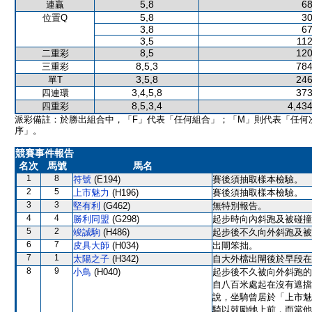
5,8
68
連贏
5,8
30
位置Q
3,8
67
3,5
112
8,5
120
二重彩
8,5,3
784
三重彩
3,5,8
246
單T
3,4,5,8
373
四連環
8,5,3,4
4,434
四重彩
派彩備註：於勝出組合中，「F」代表「任何組合」；「M」則代表「任何
序」。
競賽事件報告
名次
馬號
馬名
1
8
符號
(E194)
賽後須抽取樣本檢驗。
2
5
上市魅力
(H196)
賽後須抽取樣本檢驗。
3
3
堅有利
(G462)
無特別報告。
4
4
勝利同盟
(G298)
起步時向內斜跑及被碰撞
5
2
竣誠駒
(H486)
起步後不久向外斜跑及被
6
7
皮具大師
(H034)
出閘笨拙。
7
1
太陽之子
(H342)
自大外檔出閘後於早段在
8
9
小鳥
(H040)
起步後不久被向外斜跑的
自八百米處起在沒有遮擋
說，坐騎曾居於「上市魅
騎以鼓勵牠上前，而當他