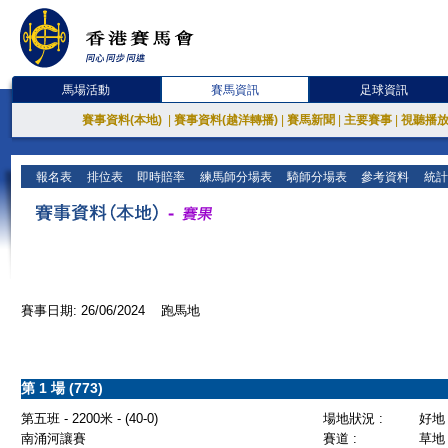
馬場活動
賽馬資訊
足球資訊
賽事資料(本地)
|
賽事資料(越洋轉播)
|
賽馬新聞
|
主要賽事
|
視聽播
報名表
排位表
即時賠率
練馬師分場表
騎師分場表
參考資料
統計
賽事日期: 26/06/2024 跑馬地
第 1 場 (773)
第五班 - 2200米 - (40-0)
場地狀況 :
好地
南涌河讓賽
賽道 :
草地 