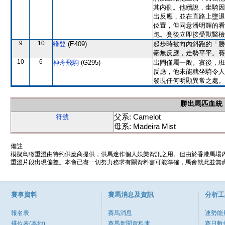
其內側。他續說，坐騎因
出反應，並在直路上墮退
位置，但同意潘明輝的看
跑。賽後立即接受獸醫檢
9
10
綠登
(E409)
起步時被向內斜跑的「勝
毫無反應，走勢平平。賽
10
6
神舟飛駒
(G295)
出閘僅屬一般。賽後，班
反應，他未能就坐騎令人
發現任何明顯異常之處。
勝出馬匹血統
父系: Camelot
符號
母系: Madeira Mist
備註
模擬鳥瞰重溫由特約供應商提供，供馬迷作個人娛樂資訊之用。但由於香港馬場
重溫片段出現偏差。本會已盡一切努力務求有關資料盡可能準確，馬會就此並無責
賽事資料
賽馬消息及資訊
分析工
報名表
賽馬消息
速勢能
排位表(本地)
賽馬新聞資料庫
賽日數