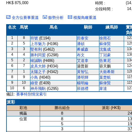
HK$ 875,000
(14
時間 :
14
分段時間 :
全方位賽事重溫
餘勢分析
模擬鳥瞰重溫
名次
馬號
馬名
騎師
練馬師
實
負
1
8
12
符號
(E194)
田泰安
徐雨石
2
5
12
上市魅力
(H196)
潘頓
蘇偉賢
3
3
13
堅有利
(G462)
希威森
沈集成
4
4
13
勝利同盟
(G298)
布文
丁冠豪
5
2
13
竣誠駒
(H486)
艾道拿
告東尼
6
7
12
皮具大師
(H034)
湯普新
容天鵬
7
1
12
太陽之子
(H342)
黃智弘
大衛希斯
8
9
11
小鳥
(H040)
潘明輝
葉楚航
9
10
11
綠登
(E409)
楊明綸
蘇偉賢
10
6
12
神舟飛駒
(G295)
班德禮
韋達
備註:
賽事特別情況索引
派彩
彩池
勝出組合
派彩 (HK$)
8
24
獨贏
8
13
位置
5
19
3
37