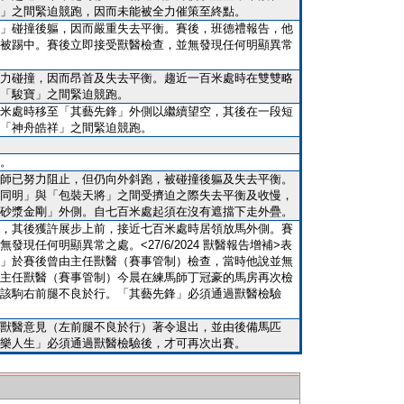
」之間緊迫競跑，因而未能被全力催策至終點。
」碰撞後軀，因而嚴重失去平衡。賽後，班德禮報告，他
被踢中。賽後立即接受獸醫檢查，並無發現任何明顯異常
力碰撞，因而昂首及失去平衡。趨近一百米處時在雙雙略
「駿寶」之間緊迫競跑。
米處時移至「其藝先鋒」外側以繼續望空，其後在一段短
「神舟皓祥」之間緊迫競跑。
。
師已努力阻止，但仍向外斜跑，被碰撞後軀及失去平衡。
同明」與「包裝天將」之間受擠迫之際失去平衡及收慢，
砂漿金剛」外側。自七百米處起須在沒有遮擋下走外疊。
，其後獲許展步上前，接近七百米處時居領放馬外側。賽
發現任何明顯異常之處。<27/6/2024 獸醫報告增補>表
」於賽後曾由主任獸醫（賽事管制）檢查，當時他說並無
主任獸醫（賽事管制）今晨在練馬師丁冠豪的馬房再次檢
該駒右前腿不良於行。「其藝先鋒」必須通過獸醫檢驗
獸醫意見（左前腿不良於行）著令退出，並由後備馬匹
樂人生」必須通過獸醫檢驗後，才可再次出賽。