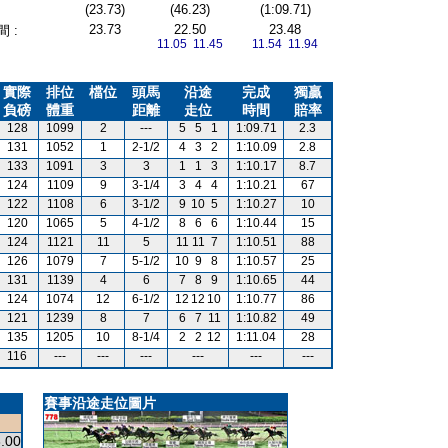
(23.73)
(46.23)
(1:09.71)
23.73
22.50
23.48
 :
11.05 11.45
11.54 11.94
實際
排位
檔位
頭馬
沿途
完成
獨贏
負磅
體重
距離
走位
時間
賠率
128
1099
2
---
5
5
1
1:09.71
2.3
131
1052
1
2-1/2
4
3
2
1:10.09
2.8
133
1091
3
3
1
1
3
1:10.17
8.7
124
1109
9
3-1/4
3
4
4
1:10.21
67
122
1108
6
3-1/2
9
10
5
1:10.27
10
120
1065
5
4-1/2
8
6
6
1:10.44
15
124
1121
11
5
11
11
7
1:10.51
88
126
1079
7
5-1/2
10
9
8
1:10.57
25
131
1139
4
6
7
8
9
1:10.65
44
124
1074
12
6-1/2
12
12
10
1:10.77
86
121
1239
8
7
6
7
11
1:10.82
49
135
1205
10
8-1/4
2
2
12
1:11.04
28
116
---
---
---
---
---
---
賽事沿途走位圖片
.00