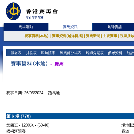
馬場活動
賽馬資訊
足球資訊
賽事資料(本地)
|
賽事資料(越洋轉播)
|
賽馬新聞
|
主要賽事
|
視聽播
報名表
排位表
即時賠率
練馬師分場表
騎師分場表
參考資料
統計
賽事日期: 26/06/2024 跑馬地
第 6 場 (778)
第四班 - 1200米 - (60-40)
場地狀況
梧桐河讓賽
賽道 :