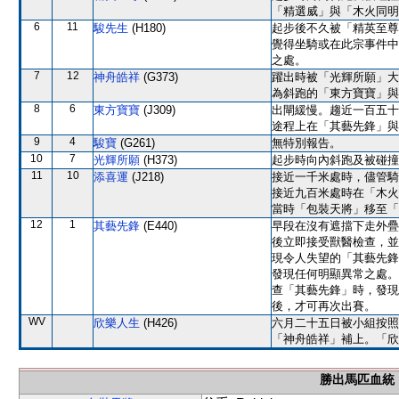
「精選威」與「木火同明
6
11
駿先生
(H180)
起步後不久被「精英至尊
覺得坐騎或在此宗事件中
之處。
7
12
神舟皓祥
(G373)
躍出時被「光輝所願」大
為斜跑的「東方寶寶」與
8
6
東方寶寶
(J309)
出閘緩慢。趨近一百五十
途程上在「其藝先鋒」與
9
4
駿寶
(G261)
無特別報告。
10
7
光輝所願
(H373)
起步時向內斜跑及被碰撞
11
10
添喜運
(J218)
接近一千米處時，儘管騎
接近九百米處時在「木火
當時「包裝天將」移至「
12
1
其藝先鋒
(E440)
早段在沒有遮擋下走外疊
後立即接受獸醫檢查，並無
現令人失望的「其藝先鋒
發現任何明顯異常之處。
查「其藝先鋒」時，發現
後，才可再次出賽。
WV
欣樂人生
(H426)
六月二十五日被小組按照
「神舟皓祥」補上。「欣
勝出馬匹血統