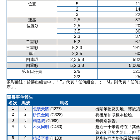
5
11
位置
2
14
3
22
2,5
37
連贏
2,5
20
位置Q
3,5
36
2,3
37
5,2
67
二重彩
5,2,3
191
三重彩
2,3,5
60
單T
2,3,5,8
582
四連環
5,2,3,8
5,009
四重彩
2/5
121
第五口孖寶
2/2
25
派彩備註：於勝出組合中，「F」代表「任何組合」；「M」則代表「任何
序」。
競賽事件報告
名次
馬號
馬名
1
5
包裝天將
(J277)
出閘笨拙及失地。賽後須
2
2
砂漿金剛
(G328)
賽後須抽取樣本檢驗。
3
3
精選威
(G088)
無特別報告。
4
8
木火同明
(C460)
趨近一千米處時在「其藝
賀銘年已努力阻止，但「
5
9
精英至尊
(H133)
起步時向內斜跑及被碰撞