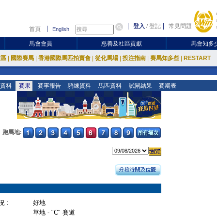
登入
/
登記
常見問題
首頁
English
馬會會員
慈善及社區貢獻
馬會知多
放區
|
國際賽馬
|
香港國際馬匹拍賣會
|
從化馬場
|
投注指南
|
賽馬知多些
|
RESTART
資料
賽果
賽事報告
騎練資料
馬匹資料
試閘結果
賽期表
跑馬地:
 :
好地
草地 - "C" 賽道