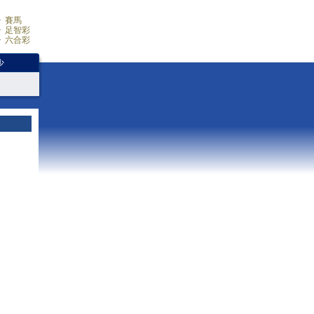
賽馬
足智彩
六合彩
少