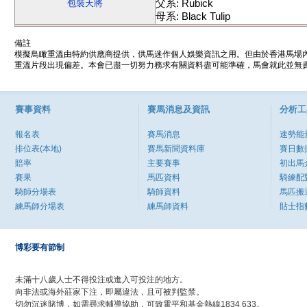
父系: Rubick
包裝天將
母系: Black Tulip
備註
模擬鳥瞰重溫由特約供應商提供，供馬迷作個人娛樂資訊之用。但由於香港馬場
重溫片段出現偏差。本會已盡一切努力務求有關資料盡可能準確，馬會就此並無責
賽事資料
賽馬消息及資訊
分析工
報名表
賽馬消息
速勢能
排位表(本地)
賽馬新聞資料庫
賽日數
賠率
主要賽事
初出馬
賽果
馬匹資料
騎練配
騎師分場表
騎師資料
馬匹搬
練馬師分場表
練馬師資料
貼士指
博彩要有節制
未滿十八歲人士不得投注或進入可投注的地方。
向非法或海外莊家下注，即屬違法，且可被判監禁。
切勿沉迷賭博，如需尋求輔導協助，可致電平和基金熱線1834 633。