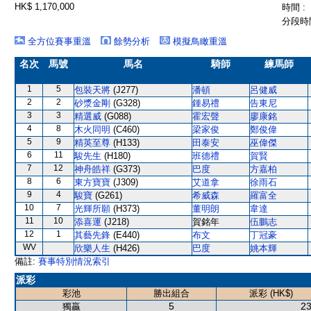
HK$ 1,170,000
時間 :
分段時間
全方位賽事重溫
餘勢分析
模擬鳥瞰重溫
名次
馬號
馬名
騎師
練馬師
1
5
包裝天將
(J277)
潘頓
呂健威
2
2
砂漿金剛
(G328)
鍾易禮
告東尼
3
3
精選威
(G088)
霍宏聲
廖康銘
4
8
木火同明
(C460)
梁家俊
鄭俊偉
5
9
精英至尊
(H133)
田泰安
巫偉傑
6
11
駿先生
(H180)
班德禮
賀賢
7
12
神舟皓祥
(G373)
巴度
方嘉柏
8
6
東方寶寶
(J309)
艾道拿
徐雨石
9
4
駿寶
(G261)
希威森
羅富全
10
7
光輝所願
(H373)
董明朗
韋達
11
10
添喜運
(J218)
賀銘年
伍鵬志
12
1
其藝先鋒
(E440)
布文
丁冠豪
WV
欣樂人生
(H426)
巴度
姚本輝
備註:
賽事特別情況索引
派彩
彩池
勝出組合
派彩 (HK$)
5
23
獨贏