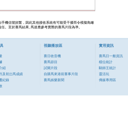
內手機信號頻繁，因此其他接收系統有可能受干擾而令模擬鳥瞰
任。至於賽馬結果, 馬迷應參考實際的賽馬片段為準。
具
視聽播放區
實用資訊
量
賽日收音機
賽馬日一般資訊
據
賽馬節目
檔位統計
介紹
試閘片段
騎師王統計
對及初岀馬成績
自購馬來港前賽事片段
靈活玩
遷紀錄
賽馬娛樂新聞
傳媒專用區
數