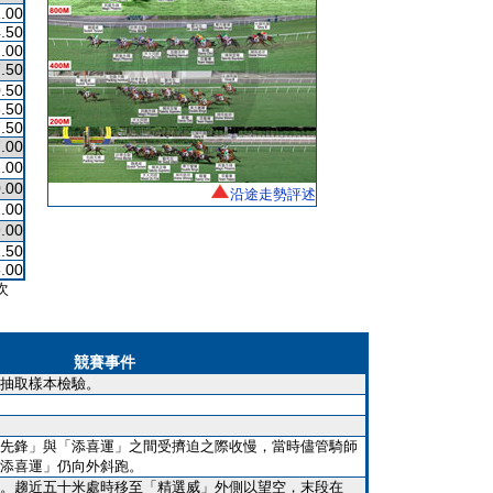
.00
.50
.00
.50
.50
.50
.50
.00
.00
.00
沿途走勢評述
.00
.00
.50
.00
次
競賽事件
抽取樣本檢驗。
先鋒」與「添喜運」之間受擠迫之際收慢，當時儘管騎師
添喜運」仍向外斜跑。
。趨近五十米處時移至「精選威」外側以望空，末段在