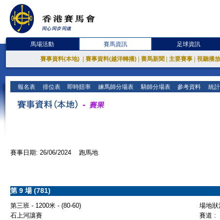
馬場活動
賽馬資訊
足球資訊
賽事資料(本地)
|
賽事資料(越洋轉播)
|
賽馬新聞
|
主要賽事
|
視聽播
報名表
排位表
即時賠率
練馬師分場表
騎師分場表
參考資料
統計
賽事日期: 26/06/2024 跑馬地
第 9 場 (781)
第三班 - 1200米 - (80-60)
場地狀況
石上河讓賽
賽道 :