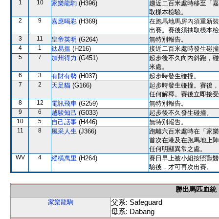
1
10
家樂龍駒
(H396)
趨近二百米處時移至「嘉
取樣本檢驗。
2
9
嘉應喝彩
(H369)
在跑馬地馬房內須重新裝
出賽。賽後須抽取樣本檢
3
11
皇帝英明
(G264)
無特別報告。
4
1
鈦易搵
(H216)
接近二百米處時發生碰撞
5
7
加州得力
(G451)
起步後不久向內斜跑，碰
米處。
6
3
有財有勢
(H037)
起步時發生碰撞。
7
2
天足貓
(G166)
起步時發生碰撞。賽後，
任何解釋。賽後立即接受
8
12
電訊飛車
(G259)
無特別報告。
9
6
越駿知己
(G033)
起步後不久發生碰撞。
10
5
自己話事
(H446)
無特別報告。
11
8
風采人生
(J366)
跑離六百米處時在「家樂
首次在港及在跑馬地上陣
任何明顯異常之處。
WV
4
縱橫萬里
(H264)
賽日早上被小組按照獸醫
驗後，才可再次出賽。
勝出馬匹血統
父系: Safeguard
家樂龍駒
母系: Dabang