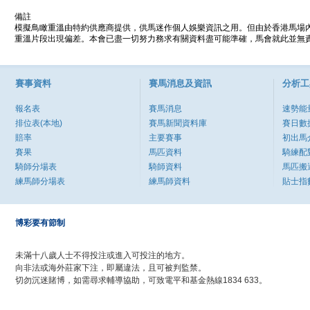
備註
模擬鳥瞰重溫由特約供應商提供，供馬迷作個人娛樂資訊之用。但由於香港馬場
重溫片段出現偏差。本會已盡一切努力務求有關資料盡可能準確，馬會就此並無責
賽事資料
賽馬消息及資訊
分析工
報名表
賽馬消息
速勢能
排位表(本地)
賽馬新聞資料庫
賽日數
賠率
主要賽事
初出馬
賽果
馬匹資料
騎練配
騎師分場表
騎師資料
馬匹搬
練馬師分場表
練馬師資料
貼士指
博彩要有節制
未滿十八歲人士不得投注或進入可投注的地方。
向非法或海外莊家下注，即屬違法，且可被判監禁。
切勿沉迷賭博，如需尋求輔導協助，可致電平和基金熱線1834 633。