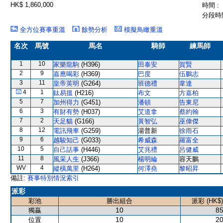
HK$ 1,860,000
時間 :
分段時間
全方位賽事重溫
餘勢分析
模擬鳥瞰重溫
名次
馬號
馬名
騎師
練馬師
1
10
家樂龍駒
(H396)
田泰安
賀賢
2
9
嘉應喝彩
(H369)
巴度
伍鵬志
3
11
皇帝英明
(G264)
班德禮
韋達
4
1
鈦易搵
(H216)
布文
方嘉柏
5
7
加州得力
(G451)
潘頓
告東尼
6
3
有財有勢
(H037)
艾道拿
蔡約翰
7
2
天足貓
(G166)
黃智弘
巫偉傑
8
12
電訊飛車
(G259)
湯普新
徐雨石
9
6
越駿知己
(G033)
希威森
羅富全
10
5
自己話事
(H446)
艾兆禮
呂健威
11
8
風采人生
(J366)
楊明綸
容天鵬
WV
4
縱橫萬里
(H264)
何澤堯
黎昭昇
備註:
賽事特別情況索引
派彩
彩池
勝出組合
派彩 (HK$)
10
85
獨贏
10
20
位置