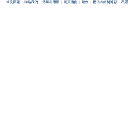
常見問題
|
聯絡我們
|
傳媒專用區
|
網頁指南
|
規例
|
提倡有節制博彩
|
私隱