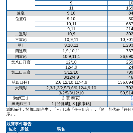
9
10
11
169
9,10
84
連贏
9,10
30
位置Q
10,11
687
9,11
214
10,9
302
二重彩
10,9,11
10,701
三重彩
9,10,11
1,293
單T
1,9,10,11
737
四連環
10,9,11,1
26,690
四重彩
12/10
259
第八口孖寶
12/4,9
24
3/12/10
799
第二口三寶
3/12/4,9
46
2,6,12/10,11>4,9
136,694
第四口孖T
2,3/1,2/2,5/3,6/6,12/4,9,10
702
六環彩
3/2/5/3/12/10
50,514
2 [田泰安]
騎師王 1
1 [呂健威], 8 [廖康銘]
練馬師王 1
派彩備註：於勝出組合中，「F」代表「任何組合」；「M」則代表「任何
序」。
競賽事件報告
名次
馬號
馬名