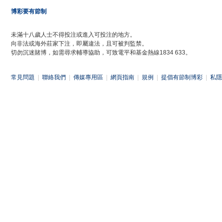
博彩要有節制
未滿十八歲人士不得投注或進入可投注的地方。
向非法或海外莊家下注，即屬違法，且可被判監禁。
切勿沉迷賭博，如需尋求輔導協助，可致電平和基金熱線1834 633。
常見問題
|
聯絡我們
|
傳媒專用區
|
網頁指南
|
規例
|
提倡有節制博彩
|
私隱