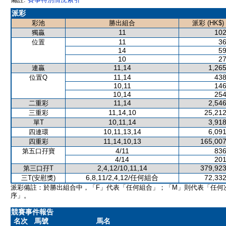
派彩
彩池
勝出組合
派彩 (HK$)
11
102
獨贏
11
36
位置
14
59
10
27
11,14
1,265
連贏
11,14
438
位置Q
10,11
146
10,14
254
11,14
2,546
二重彩
11,14,10
25,212
三重彩
10,11,14
3,918
單T
10,11,13,14
6,091
四連環
11,14,10,13
165,007
四重彩
4/11
836
第五口孖寶
4/14
201
2,4,12/10,11,14
379,923
第三口孖T
6,8,11/2,4,12/任何組合
72,332
三T(安慰獎)
派彩備註：於勝出組合中，「F」代表「任何組合」；「M」則代表「任何
序」。
競賽事件報告
名次
馬號
馬名