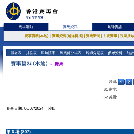
馬場活動
賽馬資訊
足球資訊
賽事資料(本地)
|
賽事資料(越洋轉播)
|
賽馬新聞
|
主要賽事
|
視聽播
報名表
排位表
即時賠率
練馬師分場表
騎師分場表
參考資料
統計
沙田:
S1 南非:
S2 英國:
賽事日期: 06/07/2024 沙田
第 6 場 (807)