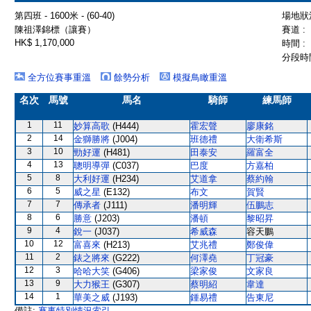
第四班 - 1600米 - (60-40)
場地狀況
陳祖澤錦標（讓賽）
賽道 :
HK$ 1,170,000
時間 :
分段時間
全方位賽事重溫
餘勢分析
模擬鳥瞰重溫
名次
馬號
馬名
騎師
練馬師
1
11
妙算高歌
(H444)
霍宏聲
廖康銘
2
14
金獅勝將
(J004)
班德禮
大衛希斯
3
10
勁好運
(H481)
田泰安
羅富全
4
13
聰明導彈
(C037)
巴度
方嘉柏
5
8
大利好運
(H234)
艾道拿
蔡約翰
6
5
威之星
(E132)
布文
賀賢
7
7
傳承者
(J111)
潘明輝
伍鵬志
8
6
勝意
(J203)
潘頓
黎昭昇
9
4
銳一
(J037)
希威森
容天鵬
10
12
富喜來
(H213)
艾兆禮
鄭俊偉
11
2
錶之將來
(G222)
何澤堯
丁冠豪
12
3
哈哈大笑
(G406)
梁家俊
文家良
13
9
大力猴王
(G307)
蔡明紹
韋達
14
1
華美之威
(J193)
鍾易禮
告東尼
備註:
賽事特別情況索引