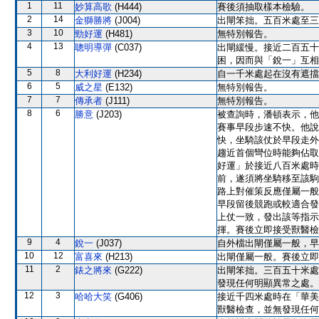
1
11
妙算高歌
(H444)
賽後須抽取樣本檢驗。
2
14
金獅勝將
(J004)
出閘笨拙。五百米處至三
3
10
勁好運
(H481)
無特別報告。
4
13
聰明導彈
(C037)
出閘緩慢。接近二百五十
困，因而與「銳一」互相
5
8
大利好運
(H234)
自一千米處起在沒有遮擋
6
5
威之星
(E132)
無特別報告。
7
7
傳承者
(J111)
無特別報告。
8
6
勝意
(J203)
被查詢時，潘頓表示，他
賽事早段步速不快。他說
快，坐騎該仗於早段走外
趨近首個彎位時能夠佔取
好運」於接近八百米處時
前，遂須將坐騎移至該駒
路上對催策反應僅屬一般
早段留後競跑或較適合發
上仗一致，發出該等指示
揮。賽後立即接受獸醫檢
9
4
銳一
(J037)
自外檔出閘僅屬一般，早
10
12
富喜來
(H213)
出閘僅屬一般。賽後立即
11
2
錶之將來
(G222)
出閘笨拙。三百五十米處
發現任何明顯異常之處。
12
3
哈哈大笑
(G406)
接近千四米處時在「華美
獸醫檢查，並無發現任何