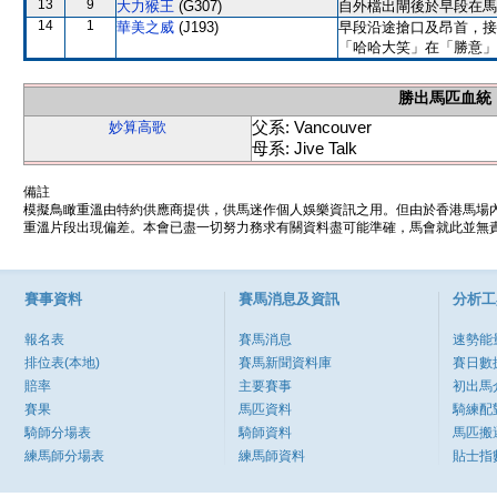
13
9
大力猴王
(G307)
自外檔出閘後於早段在馬
14
1
華美之威
(J193)
早段沿途搶口及昂首，接
「哈哈大笑」在「勝意」
勝出馬匹血統
父系: Vancouver
妙算高歌
母系: Jive Talk
備註
模擬鳥瞰重溫由特約供應商提供，供馬迷作個人娛樂資訊之用。但由於香港馬場
重溫片段出現偏差。本會已盡一切努力務求有關資料盡可能準確，馬會就此並無責
賽事資料
賽馬消息及資訊
分析工
報名表
賽馬消息
速勢能
排位表(本地)
賽馬新聞資料庫
賽日數
賠率
主要賽事
初出馬
賽果
馬匹資料
騎練配
騎師分場表
騎師資料
馬匹搬
練馬師分場表
練馬師資料
貼士指