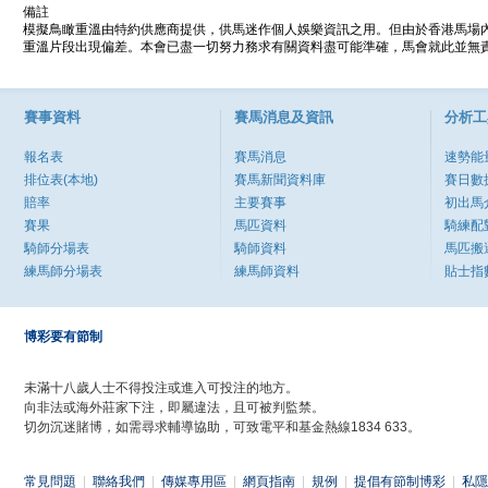
備註
模擬鳥瞰重溫由特約供應商提供，供馬迷作個人娛樂資訊之用。但由於香港馬場
重溫片段出現偏差。本會已盡一切努力務求有關資料盡可能準確，馬會就此並無責
賽事資料
賽馬消息及資訊
分析工
報名表
賽馬消息
速勢能
排位表(本地)
賽馬新聞資料庫
賽日數
賠率
主要賽事
初出馬
賽果
馬匹資料
騎練配
騎師分場表
騎師資料
馬匹搬
練馬師分場表
練馬師資料
貼士指
博彩要有節制
未滿十八歲人士不得投注或進入可投注的地方。
向非法或海外莊家下注，即屬違法，且可被判監禁。
切勿沉迷賭博，如需尋求輔導協助，可致電平和基金熱線1834 633。
常見問題
|
聯絡我們
|
傳媒專用區
|
網頁指南
|
規例
|
提倡有節制博彩
|
私隱