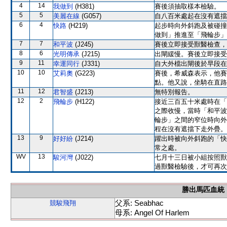
4
14
我做到
(H381)
賽後須抽取樣本檢驗。
5
5
美麗在線
(G057)
自八百米處起在沒有遮擋
6
4
快路
(H219)
起步時向外斜跑及被碰撞
做到」推進至「飛輪步」
7
7
和平波
(J245)
賽後立即接受獸醫檢查，
8
6
光明傳承
(J215)
出閘緩慢。賽後立即接受
9
11
幸運同行
(J331)
自大外檔出閘後於早段在
10
10
艾莉奧
(G223)
賽後，希威森表示，他賽
點。他又說，坐騎在直路
11
12
君智盛
(J213)
無特別報告。
12
2
飛輪步
(H122)
接近三百五十米處時在「
之際收慢，當時「和平波
輪步」之間的窄位時向外
程在沒有遮擋下走外疊。
13
9
好好紛
(J214)
躍出時被向外斜跑的「快
常之處。
WV
13
駿河灣
(J022)
七月十三日被小組按照獸
過獸醫檢驗後，才可再次
勝出馬匹血統
父系: Seabhac
競駿飛翔
母系: Angel Of Harlem