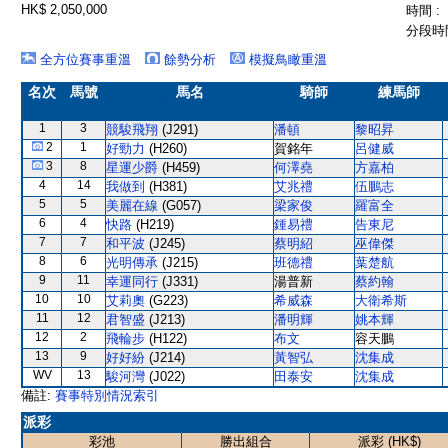
HK$ 2,050,000
時間 :
分段時間
全方位賽事重溫
餘勢分析
模擬鳥瞰重溫
名次
馬號
馬名
騎師
練馬師
1
3
競駿飛翔
(J291)
潘頓
黎昭昇
2
1
好勁力
(H260)
賀銘年
呂健威
3
8
星運少爵
(H459)
何澤堯
方嘉柏
4
14
我做到
(H381)
艾兆禮
伍鵬志
5
5
美麗在線
(G057)
梁家俊
羅富全
6
4
快路
(H219)
鍾易禮
告東尼
7
7
和平波
(J245)
蔡明紹
巫偉傑
8
6
光明傳承
(J215)
班德禮
葉楚航
9
11
幸運同行
(J331)
湯普新
蔡約翰
10
10
艾莉奧
(G223)
希威森
大衛希斯
11
12
君智盛
(J213)
潘明輝
姚本輝
12
2
飛輪步
(H122)
布文
容天鵬
13
9
好好紛
(J214)
黃智弘
沈集成
WV
13
駿河灣
(J022)
田泰安
沈集成
備註:
賽事特別情況索引
派彩
彩池
勝出組合
派彩 (HK$)