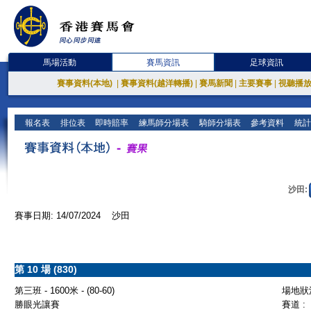
馬場活動
賽馬資訊
足球資訊
賽事資料(本地)
|
賽事資料(越洋轉播)
|
賽馬新聞
|
主要賽事
|
視聽播
報名表
排位表
即時賠率
練馬師分場表
騎師分場表
參考資料
統計
沙田:
賽事日期: 14/07/2024 沙田
第 10 場 (830)
第三班 - 1600米 - (80-60)
場地狀況
勝眼光讓賽
賽道 :