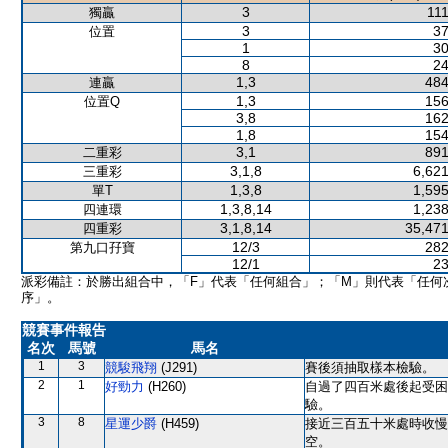
3
111
獨贏
3
37
位置
1
30
8
24
1,3
484
連贏
1,3
156
位置Q
3,8
162
1,8
154
3,1
891
二重彩
3,1,8
6,621
三重彩
1,3,8
1,595
單T
1,3,8,14
1,238
四連環
3,1,8,14
35,471
四重彩
12/3
282
第九口孖寶
12/1
23
派彩備註：於勝出組合中，「F」代表「任何組合」；「M」則代表「任何
序」。
競賽事件報告
名次
馬號
馬名
1
3
競駿飛翔
(J291)
賽後須抽取樣本檢驗。
2
1
好勁力
(H260)
自過了四百米處後起受困
驗。
3
8
星運少爵
(H459)
接近三百五十米處時收慢
空。