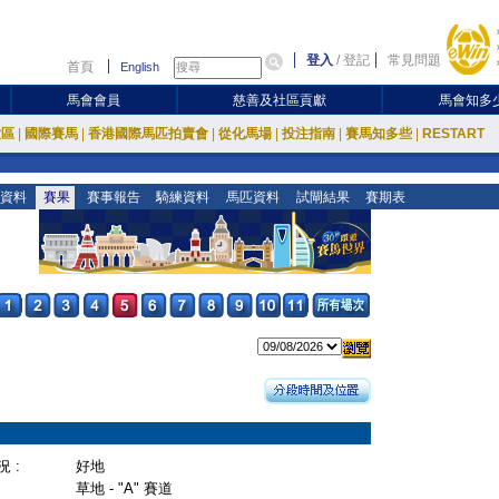
登入
/
登記
常見問題
首頁
English
馬會會員
慈善及社區貢獻
馬會知多
放區
|
國際賽馬
|
香港國際馬匹拍賣會
|
從化馬場
|
投注指南
|
賽馬知多些
|
RESTART
資料
賽果
賽事報告
騎練資料
馬匹資料
試閘結果
賽期表
 :
好地
草地 - "A" 賽道