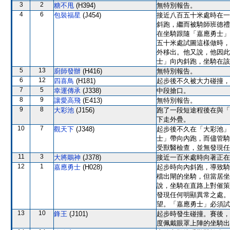
3
2
糖不甩
(H394)
無特別報告。
4
6
包裝福星
(J454)
接近八百五十米處時在一
斜跑，繼而被騎師班德禮
在坐騎跟隨「嘉應勇士」
五十米處試圖這樣做時，
外移出。他又說，他因此
士」向內斜跑，坐騎在該
5
13
廚師發辦
(H416)
無特別報告。
6
12
四喜鳥
(H181)
起步後不久被大力碰撞，
7
5
幸運傳承
(J338)
中段搶口。
8
9
讓愛高飛
(E413)
無特別報告。
9
8
大彩池
(J156)
跑了一段短途程後在與「
下走外疊。
10
7
觀天下
(J348)
起步後不久在「大彩池」
士」帶向內跑，而儘管騎
受獸醫檢查，並無發現任
11
3
大將鵰神
(J378)
接近一百米處時向著正在
12
1
嘉應勇士
(H028)
起步時向內斜跑，導致騎
檔出閘的坐騎，但當居坐
說，坐騎在直路上對催策
發現任何明顯異常之處。
望。「嘉應勇士」必須試
13
10
鋒王
(J101)
起步時發生碰撞。賽後，
度佩戴眼罩上陣的坐騎出