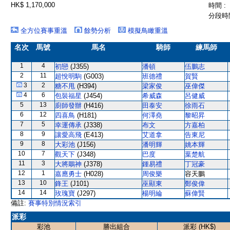
HK$ 1,170,000
時間 :
分段時間
全方位賽事重溫
餘勢分析
模擬鳥瞰重溫
名次
馬號
馬名
騎師
練馬師
1
4
初戀
(J355)
潘頓
伍鵬志
2
11
超悅明駒
(G003)
班德禮
賀賢
3
2
糖不甩
(H394)
梁家俊
巫偉傑
4
6
包裝福星
(J454)
希威森
呂健威
5
13
廚師發辦
(H416)
田泰安
徐雨石
6
12
四喜鳥
(H181)
何澤堯
黎昭昇
7
5
幸運傳承
(J338)
布文
方嘉柏
8
9
讓愛高飛
(E413)
艾道拿
告東尼
9
8
大彩池
(J156)
潘明輝
姚本輝
10
7
觀天下
(J348)
巴度
葉楚航
11
3
大將鵰神
(J378)
鍾易禮
丁冠豪
12
1
嘉應勇士
(H028)
周俊樂
容天鵬
13
10
鋒王
(J101)
巫顯東
鄭俊偉
14
14
玫瑰寶
(J297)
楊明綸
蘇偉賢
備註:
賽事特別情況索引
派彩
彩池
勝出組合
派彩 (HK$)