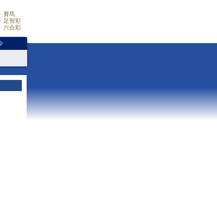
賽馬
足智彩
六合彩
少