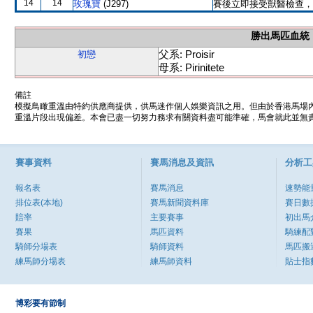
14
14
玫瑰寶
(J297)
賽後立即接受獸醫檢查，
勝出馬匹血統
父系: Proisir
初戀
母系: Pirinitete
備註
模擬鳥瞰重溫由特約供應商提供，供馬迷作個人娛樂資訊之用。但由於香港馬場
重溫片段出現偏差。本會已盡一切努力務求有關資料盡可能準確，馬會就此並無責
賽事資料
賽馬消息及資訊
分析工
報名表
賽馬消息
速勢能
排位表(本地)
賽馬新聞資料庫
賽日數
賠率
主要賽事
初出馬
賽果
馬匹資料
騎練配
騎師分場表
騎師資料
馬匹搬
練馬師分場表
練馬師資料
貼士指
博彩要有節制