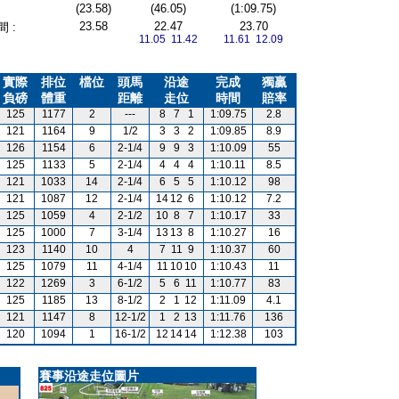
(23.58)
(46.05)
(1:09.75)
23.58
22.47
23.70
 :
11.05 11.42
11.61 12.09
實際
排位
檔位
頭馬
沿途
完成
獨贏
負磅
體重
距離
走位
時間
賠率
125
1177
2
---
8
7
1
1:09.75
2.8
121
1164
9
1/2
3
3
2
1:09.85
8.9
126
1154
6
2-1/4
9
9
3
1:10.09
55
125
1133
5
2-1/4
4
4
4
1:10.11
8.5
121
1033
14
2-1/4
6
5
5
1:10.12
98
121
1087
12
2-1/4
14
12
6
1:10.12
7.2
125
1059
4
2-1/2
10
8
7
1:10.17
33
125
1000
7
3-1/4
13
13
8
1:10.27
16
123
1140
10
4
7
11
9
1:10.37
60
125
1079
11
4-1/4
11
10
10
1:10.43
11
122
1269
3
6-1/2
5
6
11
1:10.77
83
125
1185
13
8-1/2
2
1
12
1:11.09
4.1
121
1147
8
12-1/2
1
2
13
1:11.76
136
120
1094
1
16-1/2
12
14
14
1:12.38
103
賽事沿途走位圖片