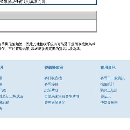
並無發現任何明顯異常之處。
內手機信號頻繁，因此其他接收系統有可能受干擾而令模擬鳥瞰
任。至於賽馬結果, 馬迷應參考實際的賽馬片段為準。
具
視聽播放區
實用資訊
量
賽日收音機
賽馬日一般資訊
據
賽馬節目
檔位統計
介紹
試閘片段
騎師王統計
對及初岀馬成績
自購馬來港前賽事片段
靈活玩
遷紀錄
賽馬娛樂新聞
傳媒專用區
數