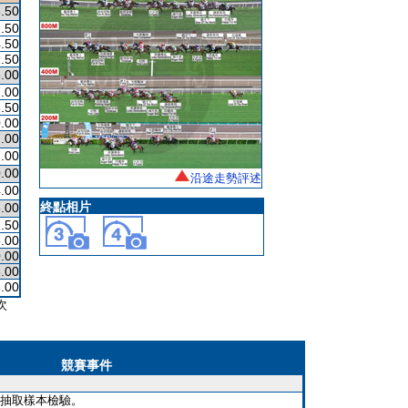
.50
.50
.50
.50
.00
.00
.50
.00
.00
.00
.00
沿途走勢評述
4.00
終點相片
.00
.50
.00
.00
.00
.00
次
競賽事件
抽取樣本檢驗。