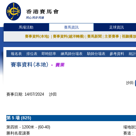
馬場活動
賽馬資訊
足球資訊
賽事資料(本地)
|
賽事資料(越洋轉播)
|
賽馬新聞
|
主要賽事
|
視聽播
報名表
排位表
即時賠率
練馬師分場表
騎師分場表
參考資料
統計
沙田:
賽事日期: 14/07/2024 沙田
第 5 場 (825)
第四班 - 1200米 - (60-40)
場地狀況
勝利名星讓賽
賽道 :