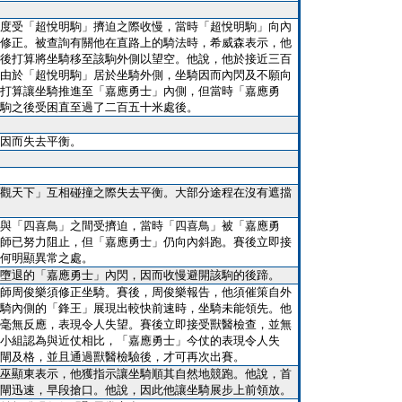
度受「超悅明駒」擠迫之際收慢，當時「超悅明駒」向內
修正。被查詢有關他在直路上的騎法時，希威森表示，他
後打算將坐騎移至該駒外側以望空。他說，他於接近三百
由於「超悅明駒」居於坐騎外側，坐騎因而內閃及不願向
打算讓坐騎推進至「嘉應勇士」內側，但當時「嘉應勇
駒之後受困直至過了二百五十米處後。
因而失去平衡。
觀天下」互相碰撞之際失去平衡。大部分途程在沒有遮擋
與「四喜鳥」之間受擠迫，當時「四喜鳥」被「嘉應勇
師已努力阻止，但「嘉應勇士」仍向內斜跑。賽後立即接
何明顯異常之處。
墮退的「嘉應勇士」內閃，因而收慢避開該駒的後蹄。
師周俊樂須修正坐騎。賽後，周俊樂報告，他須催策自外
騎內側的「鋒王」展現出較快前速時，坐騎未能領先。他
毫無反應，表現令人失望。賽後立即接受獸醫檢查，並無
小組認為與近仗相比，「嘉應勇士」今仗的表現令人失
閘及格，並且通過獸醫檢驗後，才可再次出賽。
巫顯東表示，他獲指示讓坐騎順其自然地競跑。他說，首
閘迅速，早段搶口。他說，因此他讓坐騎展步上前領放。