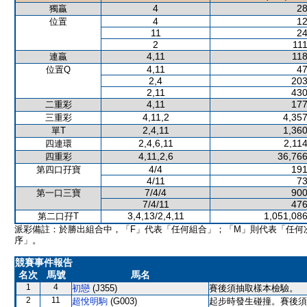
4
28
獨贏
4
12
位置
11
24
2
111
4,11
118
連贏
4,11
47
位置Q
2,4
203
2,11
430
4,11
177
二重彩
4,11,2
4,357
三重彩
2,4,11
1,360
單T
2,4,6,11
2,11
四連環
4,11,2,6
36,766
四重彩
4/4
191
第四口孖寶
4/11
73
7/4/4
900
第一口三寶
7/4/11
476
3,4,13/2,4,11
1,051,086
第二口孖T
派彩備註：於勝出組合中，「F」代表「任何組合」；「M」則代表「任何
序」。
競賽事件報告
名次
馬號
馬名
1
4
初戀
(J355)
賽後須抽取樣本檢驗。
2
11
超悅明駒
(G003)
起步時發生碰撞。賽後須