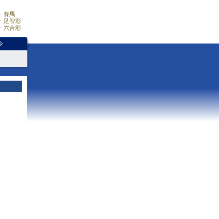
賽馬
足智彩
六合彩
少