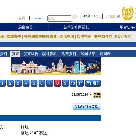
登入
/
登記
常見問題
首頁
English
馬會會員
慈善及社區貢獻
馬會知多
放區
|
國際賽馬
|
香港國際馬匹拍賣會
|
從化馬場
|
投注指南
|
賽馬知多些
|
RESTART
資料
賽果
賽事報告
騎練資料
馬匹資料
試閘結果
賽期表
 :
好地
草地 - "A" 賽道