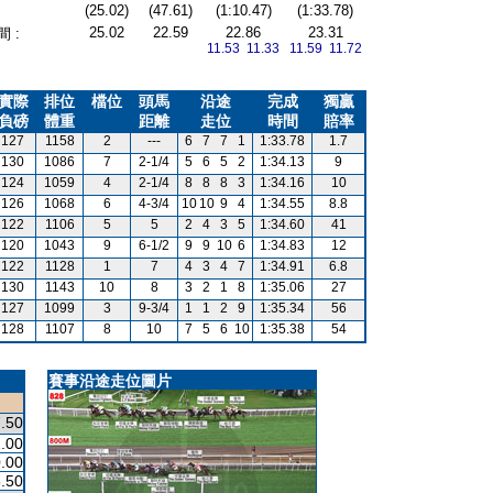
(25.02)
(47.61)
(1:10.47)
(1:33.78)
25.02
22.59
22.86
23.31
 :
11.53 11.33
11.59 11.72
實際
排位
檔位
頭馬
沿途
完成
獨贏
負磅
體重
距離
走位
時間
賠率
127
1158
2
---
6
7
7
1
1:33.78
1.7
130
1086
7
2-1/4
5
6
5
2
1:34.13
9
124
1059
4
2-1/4
8
8
8
3
1:34.16
10
126
1068
6
4-3/4
10
10
9
4
1:34.55
8.8
122
1106
5
5
2
4
3
5
1:34.60
41
120
1043
9
6-1/2
9
9
10
6
1:34.83
12
122
1128
1
7
4
3
4
7
1:34.91
6.8
130
1143
10
8
3
2
1
8
1:35.06
27
127
1099
3
9-3/4
1
1
2
9
1:35.34
56
128
1107
8
10
7
5
6
10
1:35.38
54
賽事沿途走位圖片
.50
.00
.00
.50