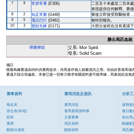
7
9
常拼常勇
(E306)
二百五十米處至二百米處
表現提供任何解釋。賽後
8
2
知足常樂
(G448)
賽後立即接受獸醫檢查，
9
5
電訊巴打
(D482)
無特別報告。
10
3
發財先鋒
(G171)
大部分途程在沒有遮擋下
勝出馬匹血統
父系: Mor Spirit
禪勝輝煌
母系: Solid Scam
備註
模擬鳥瞰重溫由特約供應商提供，供馬迷作個人娛樂資訊之用。但由於香港馬場
重溫片段出現偏差。本會已盡一切努力務求有關資料盡可能準確，馬會就此並無責
賽事資料
賽馬消息及資訊
分析工
報名表
賽馬消息
速勢能
排位表(本地)
賽馬新聞資料庫
賽日數
賠率
主要賽事
初出馬
賽果
馬匹資料
騎練配
騎師分場表
騎師資料
馬匹搬