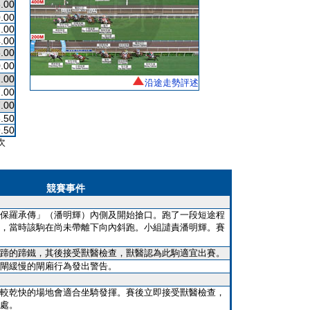
.00
.00
.00
.00
.00
.00
.00
沿途走勢評述
.00
.00
.50
.50
次
競賽事件
保羅承傳」（潘明輝）內側及開始搶口。跑了一段短途程
，當時該駒在尚未帶離下向內斜跑。小組譴責潘明輝。賽
蹄的蹄鐵，其後接受獸醫檢查，獸醫認為此駒適宜出賽。
閘緩慢的閘廂行為發出警告。
較乾快的場地會適合坐騎發揮。賽後立即接受獸醫檢查，
處。