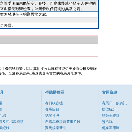
之間受困而未能望空。賽後，巴度未能就坐騎令人失望的
立即接受獸醫檢查，並無發現任何明顯異常之處。
並無發現任何明顯異常之處。
走外疊。
內手機信號頻繁，因此其他接收系統有可能受干擾而令模擬鳥瞰
任。至於賽馬結果, 馬迷應參考實際的賽馬片段為準。
具
視聽播放區
實用資訊
量
賽日收音機
賽馬日一般資訊
據
賽馬節目
檔位統計
介紹
試閘片段
騎師王統計
對及初岀馬成績
自購馬來港前賽事片段
靈活玩
遷紀錄
賽馬娛樂新聞
傳媒專用區