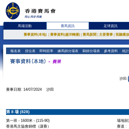
馬場活動
賽馬資訊
足球資訊
賽事資料(本地)
|
賽事資料(越洋轉播)
|
賽馬新聞
|
主要賽事
|
視聽播
報名表
排位表
即時賠率
練馬師分場表
騎師分場表
參考資料
統計
沙田:
賽事日期: 14/07/2024 沙田
第 8 場 (828)
第一班 - 1600米 - (115-90)
場地狀況
香港馬主協會錦標（讓賽）
賽道 :