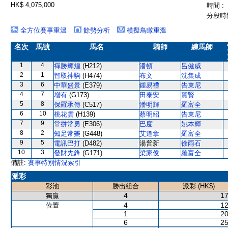
HK$ 4,075,000
時間 :
分段時間
全方位賽事重溫
餘勢分析
模擬鳥瞰重溫
名次
馬號
馬名
騎師
練馬師
1
4
禪勝輝煌
(H212)
潘頓
呂健威
2
1
智取神駒
(H474)
布文
沈集成
3
6
中華盛景
(E379)
鍾易禮
告東尼
4
7
增有
(G173)
田泰安
賀賢
5
8
保羅承傳
(C517)
潘明輝
羅富全
6
10
桃花雲
(H139)
蔡明紹
告東尼
7
9
常拼常勇
(E306)
巴度
姚本輝
8
2
知足常樂
(G448)
艾道拿
羅富全
9
5
電訊巴打
(D482)
湯普新
徐雨石
10
3
發財先鋒
(G171)
梁家俊
羅富全
備註:
賽事特別情況索引
派彩
彩池
勝出組合
派彩 (HK$)
4
17
獨贏
4
12
位置
1
20
6
25