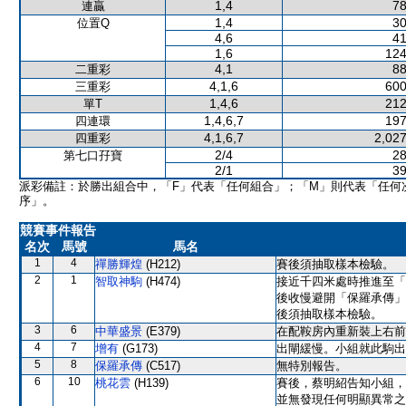
1,4
78
連贏
1,4
30
位置Q
4,6
41
1,6
124
4,1
88
二重彩
4,1,6
600
三重彩
1,4,6
212
單T
1,4,6,7
197
四連環
4,1,6,7
2,027
四重彩
2/4
28
第七口孖寶
2/1
39
派彩備註：於勝出組合中，「F」代表「任何組合」；「M」則代表「任何
序」。
競賽事件報告
名次
馬號
馬名
1
4
禪勝輝煌
(H212)
賽後須抽取樣本檢驗。
2
1
智取神駒
(H474)
接近千四米處時推進至「
後收慢避開「保羅承傳」
後須抽取樣本檢驗。
3
6
中華盛景
(E379)
在配鞍房內重新裝上右前
4
7
增有
(G173)
出閘緩慢。小組就此駒出
5
8
保羅承傳
(C517)
無特別報告。
6
10
桃花雲
(H139)
賽後，蔡明紹告知小組，
並無發現任何明顯異常之