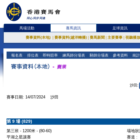
馬場活動
賽馬資訊
足球資訊
賽事資料(本地)
|
賽事資料(越洋轉播)
|
賽馬新聞
|
主要賽事
|
視聽播
報名表
排位表
即時賠率
練馬師分場表
騎師分場表
參考資料
統計
沙田:
賽事日期: 14/07/2024 沙田
第 9 場 (829)
第三班 - 1200米 - (80-60)
場地狀況
平湖之星讓賽
賽道 :