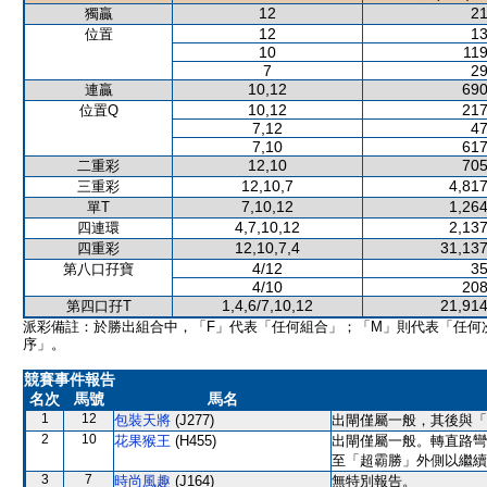
12
21
獨贏
12
13
位置
10
119
7
29
10,12
690
連贏
10,12
217
位置Q
7,12
47
7,10
617
12,10
705
二重彩
12,10,7
4,817
三重彩
7,10,12
1,264
單T
4,7,10,12
2,137
四連環
12,10,7,4
31,137
四重彩
4/12
35
第八口孖寶
4/10
208
1,4,6/7,10,12
21,914
第四口孖T
派彩備註：於勝出組合中，「F」代表「任何組合」；「M」則代表「任何
序」。
競賽事件報告
名次
馬號
馬名
1
12
包裝天將
(J277)
出閘僅屬一般，其後與「
2
10
花果猴王
(H455)
出閘僅屬一般。轉直路彎
至「超霸勝」外側以繼續
3
7
時尚風趣
(J164)
無特別報告。