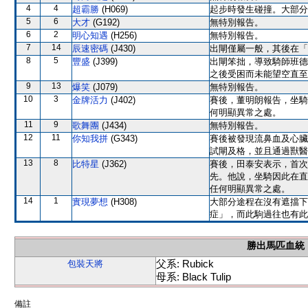
4
4
超霸勝
(H069)
起步時發生碰撞。大部分
5
6
大才
(G192)
無特別報告。
6
2
明心知遇
(H256)
無特別報告。
7
14
辰速密碼
(J430)
出閘僅屬一般，其後在「
8
5
豐盛
(J399)
出閘笨拙，導致騎師班德
之後受困而未能望空直至
9
13
爆笑
(J079)
無特別報告。
10
3
金牌活力
(J402)
賽後，董明朗報告，坐騎
何明顯異常之處。
11
9
歌舞團
(J434)
無特別報告。
12
11
你知我拼
(G343)
賽後被發現流鼻血及心臟
試閘及格，並且通過獸醫
13
8
比特星
(J362)
賽後，田泰安表示，首次
先。他說，坐騎因此在直
任何明顯異常之處。
14
1
實現夢想
(H308)
大部分途程在沒有遮擋下
症」，而此駒過往也有此
勝出馬匹血統
父系: Rubick
包裝天將
母系: Black Tulip
備註