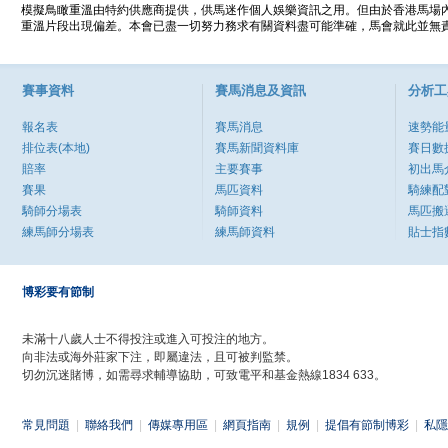
模擬鳥瞰重溫由特約供應商提供，供馬迷作個人娛樂資訊之用。但由於香港馬場
重溫片段出現偏差。本會已盡一切努力務求有關資料盡可能準確，馬會就此並無責
賽事資料
賽馬消息及資訊
分析工
報名表
賽馬消息
速勢能
排位表(本地)
賽馬新聞資料庫
賽日數
賠率
主要賽事
初出馬
賽果
馬匹資料
騎練配
騎師分場表
騎師資料
馬匹搬
練馬師分場表
練馬師資料
貼士指
博彩要有節制
未滿十八歲人士不得投注或進入可投注的地方。
向非法或海外莊家下注，即屬違法，且可被判監禁。
切勿沉迷賭博，如需尋求輔導協助，可致電平和基金熱線1834 633。
常見問題
|
聯絡我們
|
傳媒專用區
|
網頁指南
|
規例
|
提倡有節制博彩
|
私隱