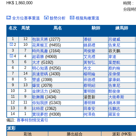
HK$ 1,860,000
時間 :
分段時間
全方位賽事重溫
餘勢分析
模擬鳥瞰重溫
名次
馬號
馬名
騎師
練馬師
1
12
包裝天將
(J277)
潘頓
呂健威
2
10
花果猴王
(H455)
鍾易禮
告東尼
3
7
時尚風趣
(J164)
周俊樂
容天鵬
4
4
超霸勝
(H069)
艾兆禮
韋達
5
6
大才
(G192)
黃智弘
葉楚航
6
2
明心知遇
(H256)
布文
蔡約翰
7
14
辰速密碼
(J430)
楊明綸
巫偉傑
8
5
豐盛
(J399)
班德禮
廖康銘
9
13
爆笑
(J079)
蔡明紹
告東尼
10
3
金牌活力
(J402)
董明朗
鄭俊偉
11
9
歌舞團
(J434)
湯普新
大衛希斯
12
11
你知我拼
(G343)
潘明輝
姚本輝
13
8
比特星
(J362)
田泰安
伍鵬志
14
1
實現夢想
(H308)
何澤堯
羅富全
備註:
賽事特別情況索引
派彩
彩池
勝出組合
派彩 (HK$)