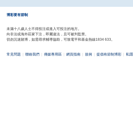
博彩要有節制
未滿十八歲人士不得投注或進入可投注的地方。
向非法或海外莊家下注，即屬違法，且可被判監禁。
切勿沉迷賭博，如需尋求輔導協助，可致電平和基金熱線1834 633。
常見問題
|
聯絡我們
|
傳媒專用區
|
網頁指南
|
規例
|
提倡有節制博彩
|
私隱