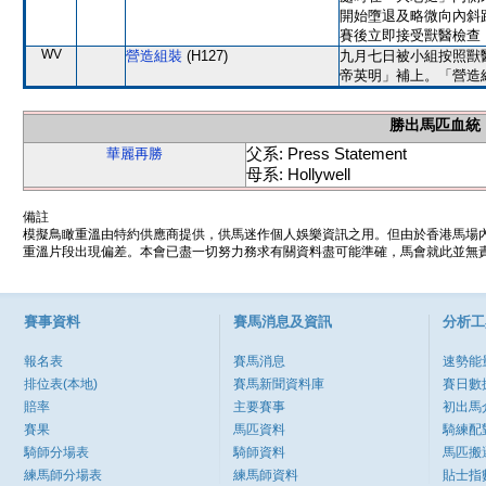
開始墮退及略微向內斜
賽後立即接受獸醫檢查
WV
營造組裝
(H127)
九月七日被小組按照獸
帝英明」補上。「營造
勝出馬匹血統
父系: Press Statement
華麗再勝
母系: Hollywell
備註
模擬鳥瞰重溫由特約供應商提供，供馬迷作個人娛樂資訊之用。但由於香港馬場
重溫片段出現偏差。本會已盡一切努力務求有關資料盡可能準確，馬會就此並無責
賽事資料
賽馬消息及資訊
分析工
報名表
賽馬消息
速勢能
排位表(本地)
賽馬新聞資料庫
賽日數
賠率
主要賽事
初出馬
賽果
馬匹資料
騎練配
騎師分場表
騎師資料
馬匹搬
練馬師分場表
練馬師資料
貼士指