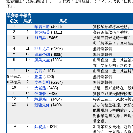
派彩備註：於勝出組合中，「F」代表「任何組合」；「M」則代表「任何
序」。
競賽事件報告
名次
馬號
馬名
1
1
華麗再勝
(J008)
賽後須抽取樣本檢驗。
2
5
輝煌精英
(H311)
賽後須抽取樣本檢驗。
3
9
旭日昇
(E466)
接近三百米處時一度在
與「駿馬為伍」互相觸
4
11
非凡之星
(G396)
無特別報告。
5
12
還看今朝
(H009)
無特別報告。
6
10
風采人生
(J366)
出閘僅屬一般，其後被
在「皇帝英明」之後受
7
13
安泰
(H161)
出閘僅屬一般，其後於
6
8 平頭馬
豐盛
(J399)
無特別報告。
7
8 平頭馬
皇帝英明
(G264)
無特別報告。
10
4
大老撾
(J435)
接近一百米處時在一段
11
14
佳運發
(E435)
賽後立即接受獸醫檢查
12
8
駿馬為伍
(J404)
接近二百五十米處時被
13
3
競駿先鋒
(J400)
起步時發生碰撞。大部
能展現預期中的前速，
對催策毫無反應，表現
常之處。
14
2
鈦易搵
(H216)
出閘笨拙及失地。趨近
處時在「大老撾」內側