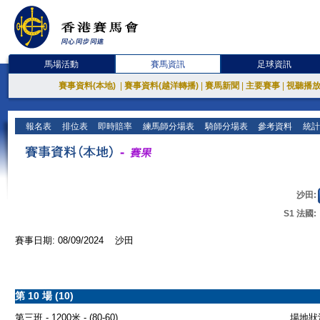
馬場活動
賽馬資訊
足球資訊
賽事資料(本地)
|
賽事資料(越洋轉播)
|
賽馬新聞
|
主要賽事
|
視聽播
報名表
排位表
即時賠率
練馬師分場表
騎師分場表
參考資料
統計
沙田:
S1 法國:
賽事日期: 08/09/2024 沙田
第 10 場 (10)
第三班 - 1200米 - (80-60)
場地狀況