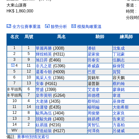
大東山讓賽
賽道 :
HK$ 1,860,000
時間 :
分段時間
全方位賽事重溫
餘勢分析
模擬鳥瞰重溫
名次
馬號
馬名
騎師
練馬師
1
1
華麗再勝
(J008)
潘頓
沈集成
2
5
輝煌精英
(H311)
梁家俊
丁冠豪
3
9
旭日昇
(E466)
田泰安
伍鵬志
4
11
非凡之星
(G396)
希威森
蘇偉賢
5
12
還看今朝
(H009)
巴度
賀賢
6
10
風采人生
(J366)
賀銘年
容天鵬
7
13
安泰
(H161)
湯普新
蔡約翰
6
8 平頭馬
豐盛
(J399)
艾道拿
廖康銘
7
8 平頭馬
皇帝英明
(G264)
班德禮
韋達
10
4
大老撾
(J435)
蔡明紹
巫偉傑
11
14
佳運發
(E435)
楊明綸
大衛希斯
12
8
駿馬為伍
(J404)
周俊樂
文家良
13
3
競駿先鋒
(J400)
鍾易禮
告東尼
14
2
鈦易搵
(H216)
黃智弘
方嘉柏
WV
營造組裝
(H127)
何澤堯
呂健威
備註:
賽事特別情況索引