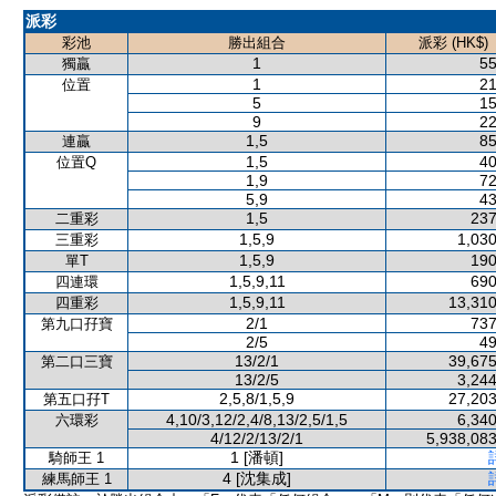
派彩
彩池
勝出組合
派彩 (HK$)
1
55
獨贏
1
21
位置
5
15
9
22
1,5
85
連贏
1,5
40
位置Q
1,9
72
5,9
43
1,5
237
二重彩
1,5,9
1,030
三重彩
1,5,9
190
單T
1,5,9,11
690
四連環
1,5,9,11
13,310
四重彩
2/1
737
第九口孖寶
2/5
49
13/2/1
39,675
第二口三寶
13/2/5
3,244
2,5,8/1,5,9
27,203
第五口孖T
4,10/3,12/2,4/8,13/2,5/1,5
6,340
六環彩
4/12/2/13/2/1
5,938,083
1 [潘頓]
騎師王 1
4 [沈集成]
練馬師王 1