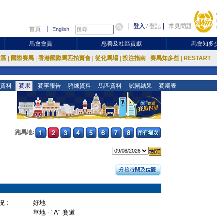
登入
/
登記
常見問題
首頁
English
馬會會員
慈善及社區貢獻
馬會知多
放區
|
國際賽馬
|
香港國際馬匹拍賣會
|
從化馬場
|
投注指南
|
賽馬知多些
|
RESTART
資料
賽果
賽事報告
騎練資料
馬匹資料
試閘結果
賽期表
跑馬地:
 :
好地
草地 - "A" 賽道