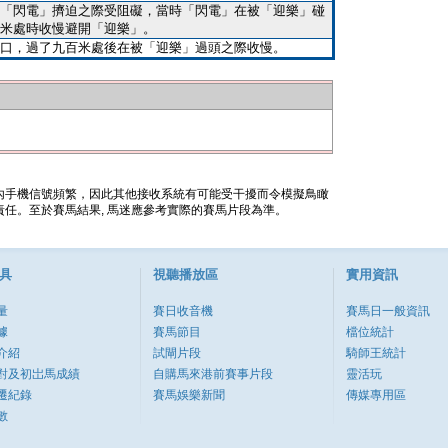
「閃電」擠迫之際受阻礙，當時「閃電」在被「迎樂」碰
米處時收慢避開「迎樂」。
口，過了九百米處後在被「迎樂」過頭之際收慢。
內手機信號頻繁，因此其他接收系統有可能受干擾而令模擬鳥瞰
任。至於賽馬結果, 馬迷應參考實際的賽馬片段為準。
具
視聽播放區
實用資訊
量
賽日收音機
賽馬日一般資訊
據
賽馬節目
檔位統計
介紹
試閘片段
騎師王統計
對及初岀馬成績
自購馬來港前賽事片段
靈活玩
遷紀錄
賽馬娛樂新聞
傳媒專用區
數