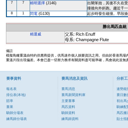
7
7
精明選擇
(J146)
出閘笨拙，其後不久在受
撞後向外斜跑。趨近千一
8
1
閃電
(G130)
起步時發生碰撞。早段搶
勝出馬匹血統
父系: Rich Enuff
精選威
母系: Champagne Flute
備註
模擬鳥瞰重溫由特約供應商提供，供馬迷作個人娛樂資訊之用。但由於香港馬場
重溫片段出現偏差。本會已盡一切努力務求有關資料盡可能準確，馬會就此並無責
賽事資料
賽馬消息及資訊
分析工
報名表
賽馬消息
速勢能
排位表(本地)
賽馬新聞資料庫
賽日數
賠率
主要賽事
初出馬
賽果
馬匹資料
騎練配
騎師分場表
騎師資料
馬匹搬
練馬師分場表
練馬師資料
貼士指