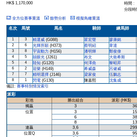
HK$ 1,170,000
時間 :
分段時間
全方位賽事重溫
餘勢分析
模擬鳥瞰重溫
名次
馬號
馬名
騎師
練馬師
1
3
精選威
(G088)
霍宏聲
廖康銘
2
6
光輝所願
(H373)
蔡明紹
韋達
3
8
宇宙動力
(H156)
潘明輝
鄭俊偉
4
5
囍眼光
(J261)
布文
大衛希斯
5
4
陸知
(G120)
何澤堯
黎昭昇
6
2
迎樂
(H149)
希威森
呂健威
7
7
精明選擇
(J146)
梁家俊
伍鵬志
8
1
閃電
(G130)
陳嘉熙
沈集成
備註:
賽事特別情況索引
派彩
彩池
勝出組合
派彩 (HK$)
3
36
獨贏
3
15
位置
6
38
8
13
3,6
299
連贏
3,6
95
位置Q