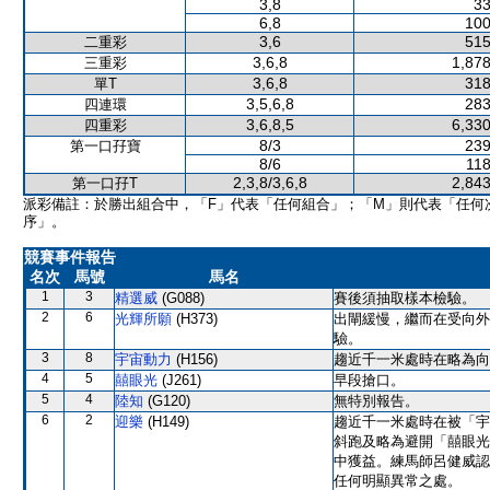
3,8
33
6,8
100
3,6
515
二重彩
3,6,8
1,878
三重彩
3,6,8
318
單T
3,5,6,8
283
四連環
3,6,8,5
6,330
四重彩
8/3
239
第一口孖寶
8/6
118
2,3,8/3,6,8
2,843
第一口孖T
派彩備註：於勝出組合中，「F」代表「任何組合」；「M」則代表「任何
序」。
競賽事件報告
名次
馬號
馬名
1
3
精選威
(G088)
賽後須抽取樣本檢驗。
2
6
光輝所願
(H373)
出閘緩慢，繼而在受向外
驗。
3
8
宇宙動力
(H156)
趨近千一米處時在略為向
4
5
囍眼光
(J261)
早段搶口。
5
4
陸知
(G120)
無特別報告。
6
2
迎樂
(H149)
趨近千一米處時在被「宇
斜跑及略為避開「囍眼光
中獲益。練馬師呂健威認
任何明顯異常之處。