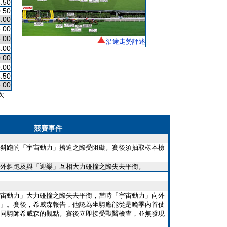
.50
.50
.00
.00
.00
沿途走勢評述
.00
.00
.00
.50
.00
次
競賽事件
斜跑的「宇宙動力」擠迫之際受阻礙。賽後須抽取樣本檢
外斜跑及與「迎樂」互相大力碰撞之際失去平衡。
宙動力」大力碰撞之際失去平衡，當時「宇宙動力」向外
」。賽後，希威森報告，他認為坐騎應能從是晚季內首仗
同騎師希威森的觀點。賽後立即接受獸醫檢查，並無發現