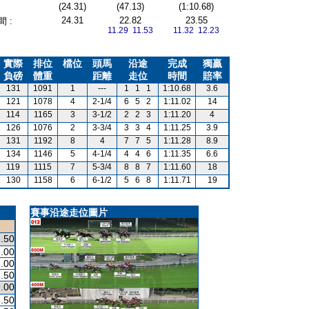
(24.31)
(47.13)
(1:10.68)
24.31
22.82
23.55
 :
11.29 11.53
11.32 12.23
實際
排位
檔位
頭馬
沿途
完成
獨贏
負磅
體重
距離
走位
時間
賠率
131
1091
1
---
1
1
1
1:10.68
3.6
121
1078
4
2-1/4
6
5
2
1:11.02
14
114
1165
3
3-1/2
2
2
3
1:11.20
4
126
1076
2
3-3/4
3
3
4
1:11.25
3.9
131
1192
8
4
7
7
5
1:11.28
8.9
134
1146
5
4-1/4
4
4
6
1:11.35
6.6
119
1115
7
5-3/4
8
8
7
1:11.60
18
130
1158
6
6-1/2
5
6
8
1:11.71
19
賽事沿途走位圖片
.50
.00
.00
.50
.00
.50