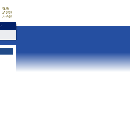
賽馬
足智彩
六合彩
少