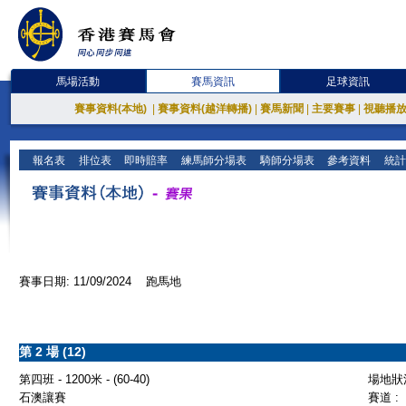
馬場活動
賽馬資訊
足球資訊
賽事資料(本地)
|
賽事資料(越洋轉播)
|
賽馬新聞
|
主要賽事
|
視聽播
報名表
排位表
即時賠率
練馬師分場表
騎師分場表
參考資料
統計
賽事日期: 11/09/2024 跑馬地
第 2 場 (12)
第四班 - 1200米 - (60-40)
場地狀況
石澳讓賽
賽道 :